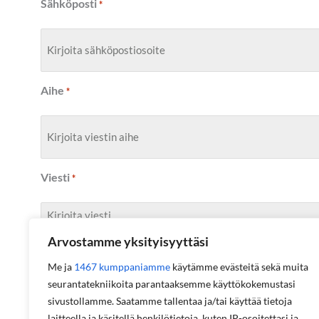
Sähköposti
*
Aihe
*
Viesti
*
Arvostamme yksityisyyttäsi
Me ja
1467 kumppaniamme
käytämme evästeitä sekä muita
seurantatekniikoita parantaaksemme käyttökokemustasi
sivustollamme. Saatamme tallentaa ja/tai käyttää tietoja
laitteella ja käsitellä henkilötietoja, kuten IP-osoitettasi ja