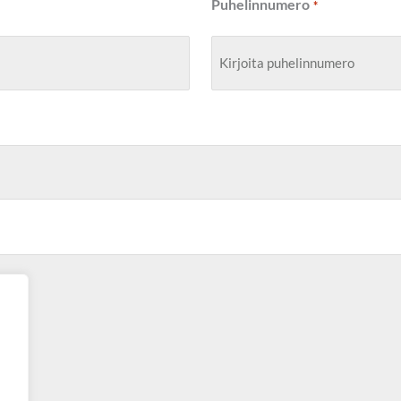
Puhelinnumero
*