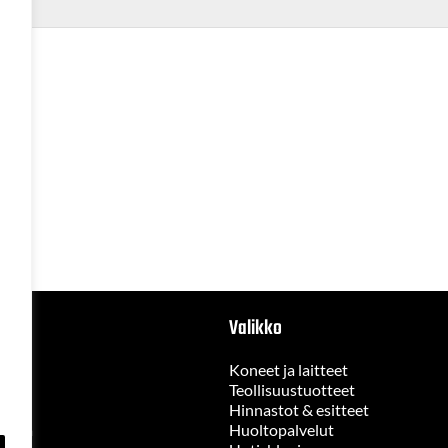
Valikko
Koneet ja laitteet
Teollisuustuotteet
Hinnastot & esitteet
jelma
Huoltopalvelut