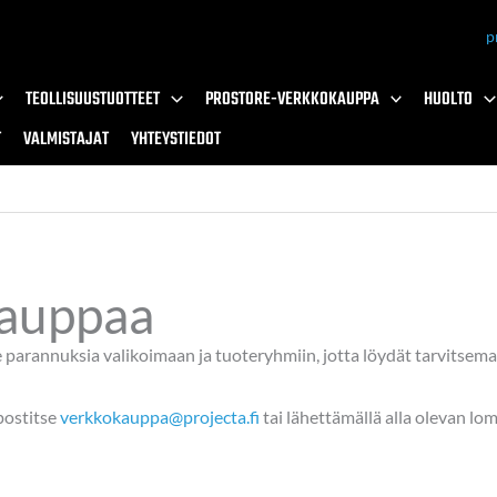
p
TEOLLISUUSTUOTTEET
PROSTORE-VERKKOKAUPPA
HUOLTO
T
VALMISTAJAT
YHTEYSTIEDOT
kauppaa
arannuksia valikoimaan ja tuoteryhmiin, jotta löydät tarvitsem
postitse
verkkokauppa@projecta.fi
tai lähettämällä alla olevan l