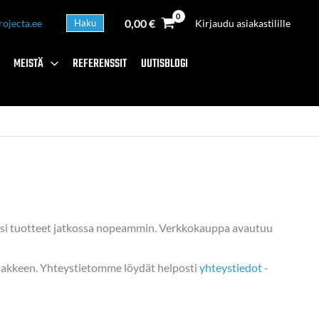
0,00
€
rojecta.ee
Haku
Kirjaudu asiakastilille
MEISTÄ
REFERENSSIT
UUTISBLOGI
asi tuotteet jatkossa nopeammin. Verkkokauppa avautuu
omakkeen. Yhteystietomme löydät helposti
yhteystiedot
-