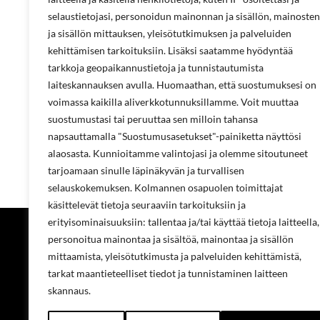
selaustietojasi, personoidun mainonnan ja sisällön, mainosten
ja sisällön mittauksen, yleisötutkimuksen ja palveluiden
kehittämisen tarkoituksiin. Lisäksi saatamme hyödyntää
tarkkoja geopaikannustietoja ja tunnistautumista
laiteskannauksen avulla. Huomaathan, että suostumuksesi on
voimassa kaikilla aliverkkotunnuksillamme. Voit muuttaa
suostumustasi tai peruuttaa sen milloin tahansa
napsauttamalla "Suostumusasetukset"-painiketta näyttösi
alaosasta. Kunnioitamme valintojasi ja olemme sitoutuneet
tarjoamaan sinulle läpinäkyvän ja turvallisen
selauskokemuksen. Kolmannen osapuolen toimittajat
käsittelevät tietoja seuraaviin tarkoituksiin ja
erityisominaisuuksiin: tallentaa ja/tai käyttää tietoja laitteella,
Projecta Oy
personoitua mainontaa ja sisältöä, mainontaa ja sisällön
mittaamista, yleisötutkimusta ja palveluiden kehittämistä,
Tietoa meistä
tarkat maantieteelliset tiedot ja tunnistaminen laitteen
Yhteystiedot
skannaus.
Työpaikat
Ympäristöoh