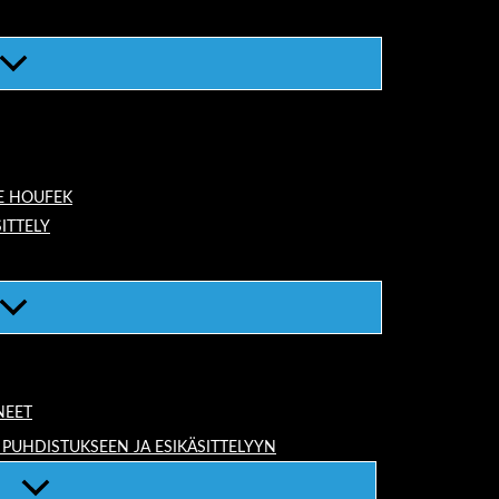
E HOUFEK
ITTELY
NEET
 PUHDISTUKSEEN JA ESIKÄSITTELYYN