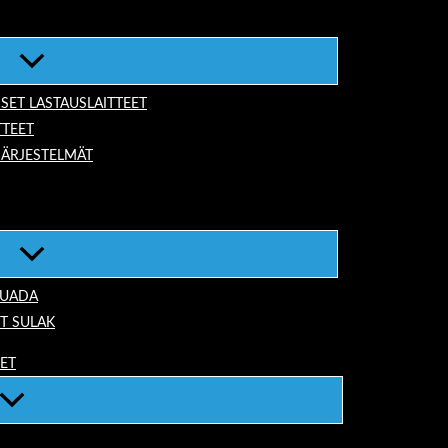
ISET LASTAUSLAITTEET
TTEET
JÄRJESTELMÄT
TUADA
T SULAK
EET