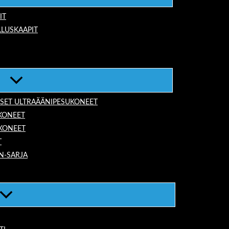
IT
LUSKAAPIT
ISET ULTRAÄÄNIPESUKONEET
KONEET
UKONEET
T
N-SARJA