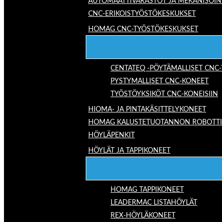
AUTOMAATTIVARASTOT JA MEKANISOIN
CNC-ERIKOISTYÖSTÖKESKUKSET
HOMAG CNC-TYÖSTÖKESKUKSET
CENTATEQ -PÖYTÄMALLISET CNC
PYSTYMALLISET CNC-KONEET
TYÖSTÖYKSIKÖT CNC-KONEISIIN
HIOMA- JA PINTAKÄSITTELYKONEET
HOMAG KALUSTETUOTANNON ROBOTTIRA
HÖYLÄPENKIT
HÖYLÄT JA TAPPIKONEET
HOMAG TAPPIKONEET
LEADERMAC LISTAHÖYLÄT
REX-HÖYLÄKONEET