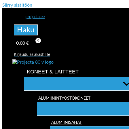
Siirry sisältöön
projecta.ee
Haku
0,00
€
Kirjaudu asiakastilille
KONEET & LAITTEET
ALUMIININTYÖSTÖKONEET
ALUMIINISAHAT