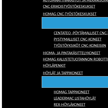
AUTOMAATTIVARASTOT JA MEKANISOIN
CNC-ERIKOISTYÖSTÖKESKUKSET
HOMAG CNC-TYÖSTÖKESKUKSET
CENTATEQ -PÖYTÄMALLISET CNC
PYSTYMALLISET CNC-KONEET
TYÖSTÖYKSIKÖT CNC-KONEISIIN
HIOMA- JA PINTAKÄSITTELYKONEET
HOMAG KALUSTETUOTANNON ROBOTTIRA
HÖYLÄPENKIT
HÖYLÄT JA TAPPIKONEET
HOMAG TAPPIKONEET
LEADERMAC LISTAHÖYLÄT
REX-HÖYLÄKONEET