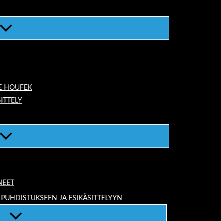
E HOUFEK
ITTELY
NEET
 PUHDISTUKSEEN JA ESIKÄSITTELYYN