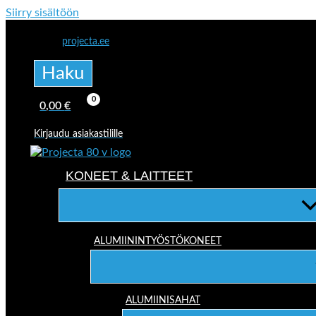
Siirry sisältöön
projecta.ee
Haku
0,00
€
Kirjaudu asiakastilille
KONEET & LAITTEET
ALUMIININTYÖSTÖKONEET
ALUMIINISAHAT