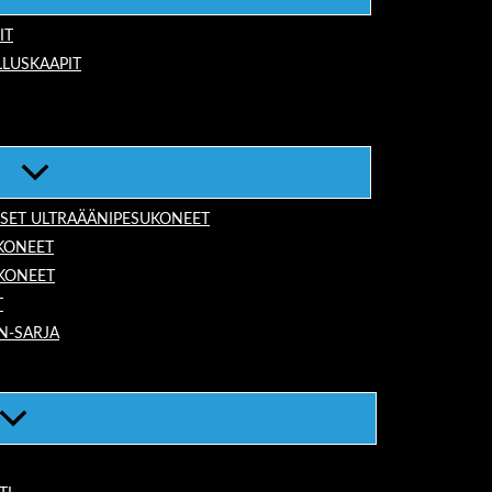
IT
LUSKAAPIT
ISET ULTRAÄÄNIPESUKONEET
KONEET
UKONEET
T
N-SARJA