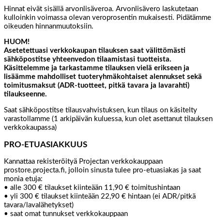
Hinnat eivät sisällä arvonlisäveroa. Arvonlisävero laskutetaan
kulloinkin voimassa olevan veroprosentin mukaisesti. Pidätämme
oikeuden hinnanmuutoksiin.
HUOM!
Asetetettuasi verkkokaupan tilauksen saat välittömästi
sähköpostitse yhteenvedon tilaamistasi tuotteista.
Käsittelemme ja tarkastamme tilauksen vielä erikseen ja
lisäämme mahdolliset tuoteryhmäkohtaiset alennukset sekä
toimitusmaksut (ADR-tuotteet, pitkä tavara ja lavarahti)
tilaukseenne.
Saat sähköpostitse tilausvahvistuksen, kun tilaus on käsitelty
varastollamme (1 arkipäivän kuluessa, kun olet asettanut tilauksen
verkkokaupassa)
PRO-ETUASIAKKUUS
Kannattaa rekisteröityä Projectan verkkokauppaan
prostore.projecta.fi, jolloin sinusta tulee pro-etuasiakas ja saat
monia etuja:
• alle 300 € tilaukset kiinteään 11,90 € toimitushintaan
• yli 300 € tilaukset kiinteään 22,90 € hintaan (ei ADR/pitkä
tavara/lavalähetykset)
• saat omat tunnukset verkkokauppaan