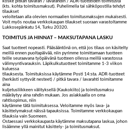
koske pitkän tavaran / lavarahdin / ADR-tuotteiden toimitusta
(kts. kohta toimitusmaksut). Puhelimella tai sähköpostilla tehdyt
tilaukset
veloitetaan alla olevien normaalien toimitusmaksujen mukaisesti.
Voit myös noutaa verkkokaupan tilaukset suoraan varastoltamme
Lukkosepänkatu 14, Turku 20320.
TOIMITUS JA HINNAT – MAKSUTAPANA LASKU
Saat tuotteet nopeasti. Pääsääntönä on, että jos tilaus on käsitelty
meillä ennen puoltapäivää, niin pyrimme toimittamaan tuotteen
teille seuraavana työpäivänä tuotteen ollessa meillä varastossa
välimyyntivarauksin. Läpikulkutuotteet toimitamme 1-3 viikon
kuluessa
tilauksesta. Toimituksissa käytämme Posti 14:sta. ADR-tuotteet
(herkästi syttyvät nesteet) / pitkä tavara / lavarahti toimitamme
aina
kuljetusliikkeen välityksellä (Kaukokiito) ja toimitusmaksu
määräytyy aina rahdin mukaan. Jos asiakkaalla on oma
rahtisopimus, niin
käytämme tätä toimituksessa. Veloitamme myös lava- ja
käsittelymaksut näissä tapauksissa. Toimitamme verkkokaupan
tilauksia vain Suomeen.
Ostaessasi verkkokaupasta käytämme maksutapana laskua, johon
lisäämme yllä mainitut käsittely- ja toimitusmaksut.