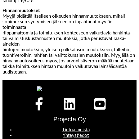
rahdin) 19,90 €
Hinnanmuutokset
Myyjä pidättää itselleen oikeuden hinnanmuutokseen, mikäli
sopimuksen syntymisen jälkeen on tapahtunut myyjän
toiminnasta
riippumattomia ja toimituksen kohteeseen vaikuttavia hankinta-
tai valmistuskustannusten muutoksia, jotka perustuvat raaka-
aineiden
hintojen muutoksiin, yleisen palkkatason muutokseen, tulleihin,
tuontiveroihin, rahtien tai vaihtokurssien muutoksiin. Myyjällä on
hinnanmuutosoikeus myös, jos arvonlisäveron määrää muutetaan
taikka toimituksen hintaan muutoin vaikuttavaa lainsäädäntöä
uudistetaan.
Projecta Oy
Tietoa meistä
Yhteystiedot