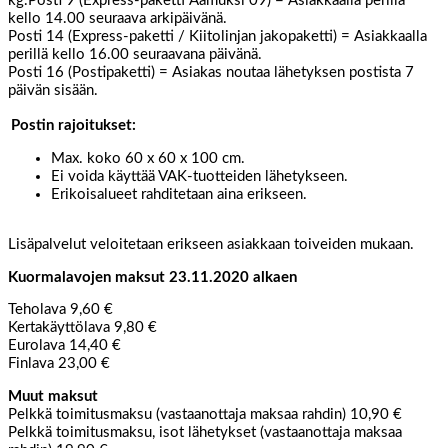
kg.Posti 9 (Express-paketti Aamuksi 09) = Asiakkaalla perillä
kello 14.00 seuraava arkipäivänä.
Posti 14 (Express-paketti / Kiitolinjan jakopaketti) = Asiakkaalla
perillä kello 16.00 seuraavana päivänä.
Posti 16 (Postipaketti) = Asiakas noutaa lähetyksen postista 7
päivän sisään.
Postin rajoitukset:
Max. koko 60 x 60 x 100 cm.
Ei voida käyttää VAK-tuotteiden lähetykseen.
Erikoisalueet rahditetaan aina erikseen.
Lisäpalvelut veloitetaan erikseen asiakkaan toiveiden mukaan.
Kuormalavojen maksut 23.11.2020 alkaen
Teholava 9,60 €
Kertakäyttölava 9,80 €
Eurolava 14,40 €
Finlava 23,00 €
Muut maksut
Pelkkä toimitusmaksu (vastaanottaja maksaa rahdin) 10,90 €
Pelkkä toimitusmaksu, isot lähetykset (vastaanottaja maksaa