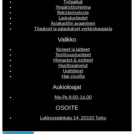
Työpaikat
Ympäristöohjelma
Rekisteriseloste
Laskutustiedot
Asiakastilin avaaminen
Tilaukset ja palautukset verkkokaupasta
Valikko
Koneet ja laitteet
Teollisuustuotteet
Hinnastot & esitteet
Huoltopalvelut
Uutisblogi
Hae sivuilta
Aukioloajat
Ma-Pe 8:00-16.00
OSOITE
Lukkosepänkatu 14, 20320 Turku