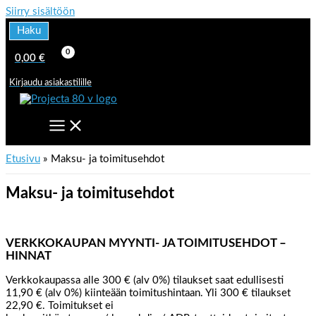
Siirry sisältöön
Haku
0,00
€
Kirjaudu asiakastilille
Etusivu
Maksu- ja toimitusehdot
Maksu- ja toimitusehdot
VERKKOKAUPAN MYYNTI- JA TOIMITUSEHDOT –
HINNAT
Verkkokaupassa alle 300 € (alv 0%) tilaukset saat edullisesti
11,90 € (alv 0%) kiinteään toimitushintaan. Yli 300 € tilaukset
22,90 €. Toimitukset ei