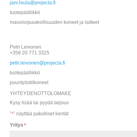
jani.hiula@projecta.fi
tuotepäällikkö
massiivipuuteollisuuden koneet ja laitteet
Petri Leivonen
+358 20 771 3325
petri.leivonen@projecta.fi
tuotepäällikkö
puuntyöstökoneet
YHTEYDENOTTOLOMAKE
Kysy lisää tai pyydä tarjous
"
" näyttää pakolliset kentät
*
Yritys
*