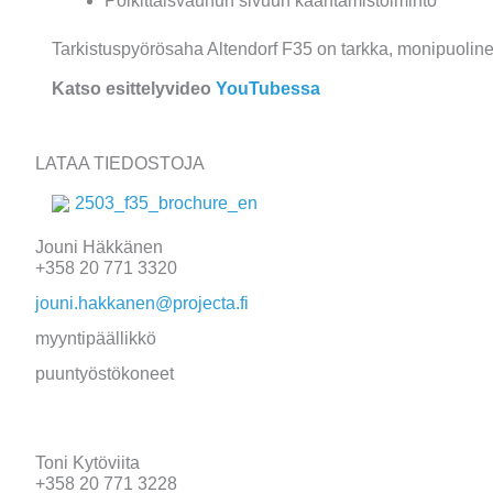
Poikittaisvaunun sivuun kääntämistoiminto
Tarkistuspyörösaha Altendorf F35 on tarkka, monipuolinen 
Katso esittelyvideo
YouTubessa
LATAA TIEDOSTOJA
2503_f35_brochure_en
Jouni Häkkänen
+358 20 771 3320
jouni.hakkanen@projecta.fi
myyntipäällikkö
puuntyöstökoneet
Toni Kytöviita
+358 20 771 3228