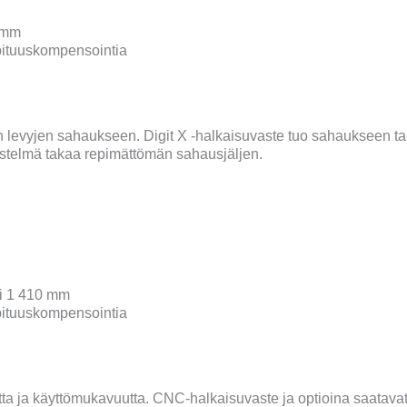
 mm
pituuskompensointia
ten levyjen sahaukseen.
Digit X -halkaisuvaste
tuo sahau
kseen
ta
estelmä takaa
repimättömän
sahaus
jäljen
.
ai 1 410 mm
pituuskompensointia
tta ja käyttömukavuutta. CNC-halkaisuvaste
ja
optioina saatava