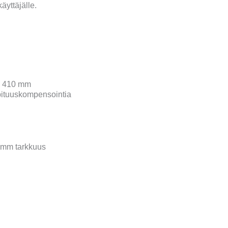
äyttäjälle
.
1 410 mm
pituuskompensointia
0 mm tarkkuus