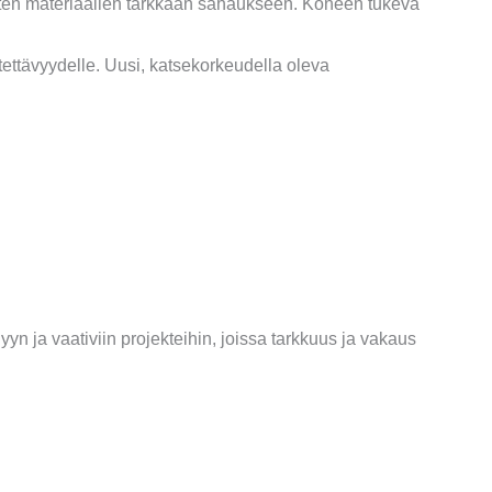
sten materiaalien tarkkaan sahaukseen. Koneen tukeva
tettävyydelle. Uusi, katsekorkeudella oleva
n ja vaativiin projekteihin, joissa tarkkuus ja vakaus