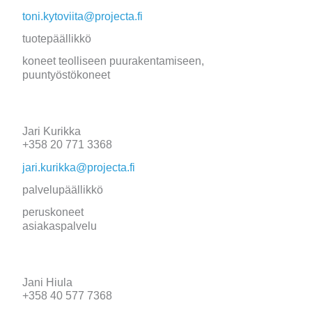
toni.kytoviita@projecta.fi
tuotepäällikkö
koneet teolliseen puurakentamiseen,
puuntyöstökoneet
Jari Kurikka
+358 20 771 3368
jari.kurikka@projecta.fi
palvelupäällikkö
peruskoneet
asiakaspalvelu
Jani Hiula
+358 40 577 7368