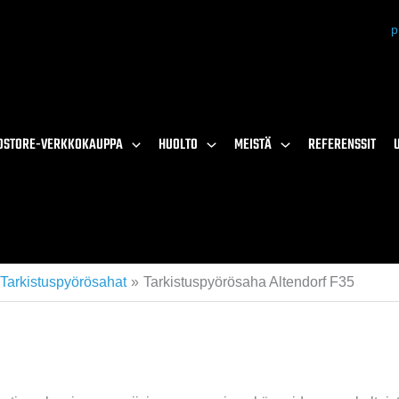
p
OSTORE-VERKKOKAUPPA
HUOLTO
MEISTÄ
REFERENSSIT
Tarkistuspyörösahat
Tarkistuspyörösaha Altendorf F35