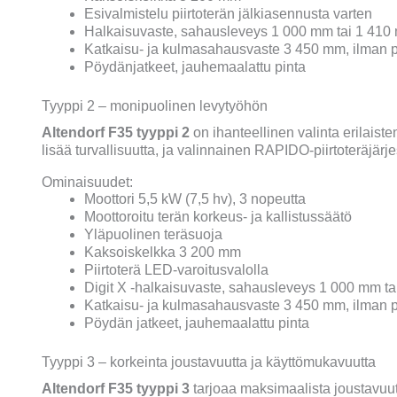
Esivalmistelu piirtoterän jälkiasennusta varten
Halkaisuvaste, sahausleveys 1 000 mm tai 1 410
Katkaisu- ja kulmasahausvaste 3 450 mm, ilman 
Pöydänjatkeet, jauhemaalattu pinta
Tyyppi 2 – monipuolinen levytyöhön
Altendorf
F35 tyyppi 2
on
ihanteellinen valinta erilais
lisää
turvallisuutta
,
ja
valinnainen RAPIDO-
piirtoterä
järj
Ominaisuudet:
Moottori 5,5 kW (7,5 hv), 3 nopeutta
Moottoroitu terän korkeus- ja kallistussäätö
Yläpuolinen teräsuoja
Kaksoiskelkka 3 200 mm
Piirtoterä LED-varoitusvalolla
Digit X -halkaisuvaste, sahausleveys 1 000 mm t
Katkaisu- ja kulmasahausvaste 3 450 mm, ilman 
Pöydän jatkeet, jauhemaalattu pinta
Tyyppi 3 – korkeinta joustavuutta ja käyttömukavuutta
Altendorf
F35 tyyppi 3
tarjoaa maksimaalista joustavuu