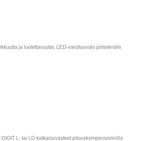
rkkuutta ja luotettavuutta.
LED-
varoitusvalo piirtoterälle
t
DIGIT L- tai
LD-katkaisuvasteet
pituuskompensoinnilla