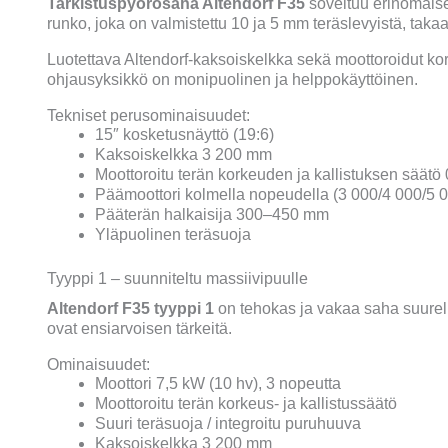
Tarkistuspyörösaha Altendorf F35
soveltuu erinomaise
runko, joka on valmistettu 10 ja 5 mm teräslevyistä, taka
Luotettava Altendorf-kaksoiskelkka sekä moottoroidut kork
ohjausyksikkö on monipuolinen ja helppokäyttöinen.
Tekniset perusominaisuudet:
15″ kosketusnäyttö (19:6)
Kaksoiskelkka 3 200 mm
Moottoroitu terän korkeuden ja kallistuksen sää
Päämoottori kolmella nopeudella (3 000/4 000/5 
Pääterän halkaisija 300–450 mm
Yläpuolinen teräsuoja
Tyyppi 1 – suunniteltu massiivipuulle
Altendorf
F35 tyyppi 1
on tehokas ja vakaa saha suurella
ovat ensiarvoisen tärkeitä.
Ominaisuudet:
Moottori 7,5 kW (10 hv), 3 nopeutta
Moottoroitu terän korkeus- ja kallistussäätö
Suuri teräsuoja / integroitu puruhuuva
Kaksoiskelkka 3 200 mm