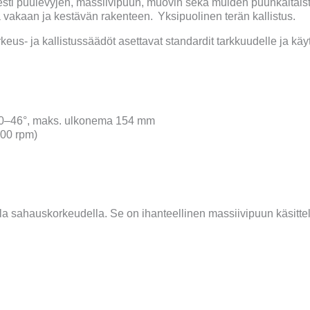
sti puulevyjen, massiivipuun, muovin sekä muiden puunkaltai
a vakaan ja kestävän rakenteen. Yksipuolinen terän kallistus.
eus- ja kallistussäädöt asettavat standardit tarkkuudelle ja käy
tö 0–46°, maks. ulkonema 154 mm
000 rpm)
 sahauskorkeudella. Se on ihanteellinen massiivipuun käsittelyy