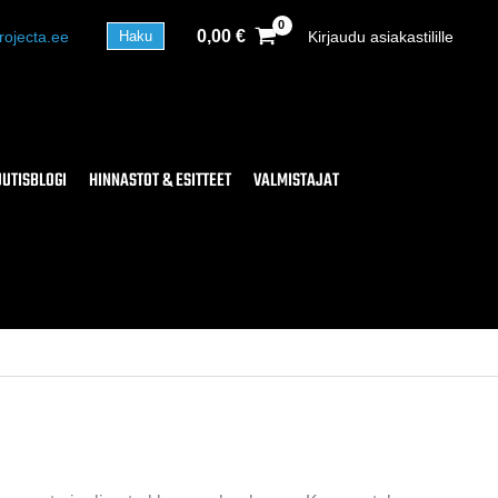
0,00
€
rojecta.ee
Kirjaudu asiakastilille
Haku
UUTISBLOGI
HINNASTOT & ESITTEET
VALMISTAJAT