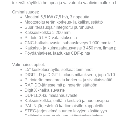
tekevät käytöstä helppoa ja vaivatonta vaativimmallekin k
Ominaisuudet:
Moottori 5,5 kW (7,5 hv), 3 nopeutta
Moottoroitu terän korkeus- ja kallistussäätö
Suuri teräsuoja / integroitu puruhuuva
Kaksoiskelkka 3 200 mm
Piirtoterä LED-valaistuksella
CNC-halkaisuvaste, sahausleveys 1 000 mm tai 
Katkaisu- ja kulmasahausvaste 3 450 mm, ilman 
Pöydänjatkeet, laadukas CDF-pinta
Valinnaiset optiot
:
15″ kosketusnäyttö, selkeät toiminnot
DIGIT LD ja DIGIT L pituusmittaukseen, jopa 1/1
Piirtoterän moottoroitu korkeus- ja sivuttaissäätö
RAPIDO-järjestelmä piirtoterän säätöön
Digit X -halkaisuvaste
DUPLEX-kulmasahausvaste
Kaksoiskelkka, erittäin kestävä ja huoltovapaa
PALIN-järjestelmä kartiomaisille kappaleille
STEG-järjestelmä suurten levyjen käsittelyyn