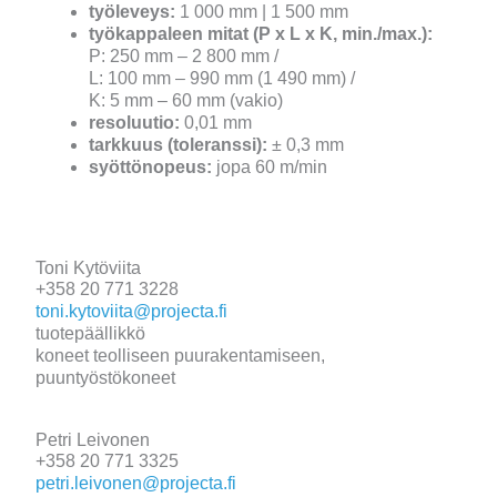
työleveys:
1 000 mm | 1 500 mm
työkappaleen mitat (P x L x K, min./max.):
P: 250 mm – 2 800 mm /
L: 100 mm – 990 mm (1 490 mm) /
K: 5 mm – 60 mm (vakio)
resoluutio:
0,01 mm
tarkkuus (toleranssi):
± 0,3 mm
syöttönopeus:
jopa 60 m/min
Toni Kytöviita
+358 20 771 3228
toni.kytoviita@projecta.fi
tuotepäällikkö
koneet teolliseen puurakentamiseen,
puuntyöstökoneet
Petri Leivonen
+358 20 771 3325
petri.leivonen@projecta.fi