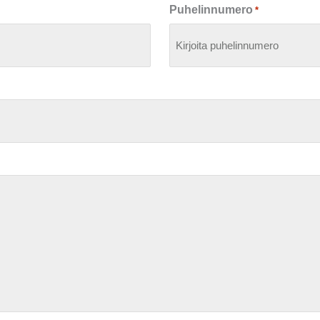
Puhelinnumero
*