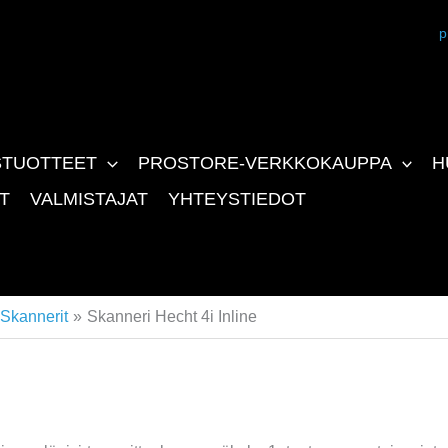
p
STUOTTEET
PROSTORE-VERKKOKAUPPA
H
T
VALMISTAJAT
YHTEYSTIEDOT
Skannerit
Skanneri Hecht 4i Inline