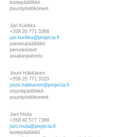
tuotepäällikkö
puuntyöstökoneet
Jari Kurikka
+358 20 771 3368
jari.kurikka@projecta.fi
palvelupäällikkö
peruskoneet
asiakaspalvelu
Jouni Häkkänen
+358 20 771 3320
jouni.hakkanen@projecta.fi
myyntipäällikkö
puuntyöstökoneet
Jani Hiula
+358 40 577 7368
jani.hiula@projecta.fi
tuotepäällikkö