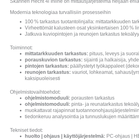
Skanneri Hecht 4i Inline on mittausjärjestelmä neljään eri
Modernia teknologiaa turvallisiin prosesseihin
100 % tarkastus tuotantolinjalla: mittatarkkuuden tar
Virheettömät kalusteen osat yksinkertaisen 100 % lin
Jatkuva kuviopintojen ja reunojen tarkastus tekoälyy
Toiminnot:
mittatarkkuuden tarkastus:
pituus, leveys ja suor
porauskuvion tarkastus:
sijainti ja halkaisija, yhd
pintojen tarkastus:
päällystetyt työkappaleet (dekor
reunojen tarkastus:
vauriot, lohkeamat, sahaus/jyrsin
kaksipuoleisesti
Ohjelmistovaihtoehdot:
ohjelmistomoduuli:
porausten tarkastus
ohjelmistomoduuli:
pinta- ja reunatarkastus tekoäly
muokattavat rajapinnat tuotannonohjausjärjestelmiin
tiedonkeruu analysointia ja tunnuslukujen määrittäm
Tekniset tiedot:
huolto | ohjaus | käyttöjärjestelmä:
PC-ohjaus | H