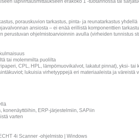
laiseen läpivirtausmittaukseen eräkoko 1 -tuotannossa tai sarjat
kastus, porauskuvion tarkastus, pinta- ja reunatarkastus yhdellä l
javalvonnan ansiosta – ei enää erillistä komponenttien tarkastus
n perustuvan ohjelmistoarvioinnin avulla (virheiden tunnistus st
akulmaisuus
eltä tai molemmilta puolilta
ipaperi, CPL, HPL, lämpömuovikalvot, lakatut pinnat), yksi- tai 
täkuviot; lukuisia virhetyyppejä eri materiaaleista ja väreistä val
llä
, konenäyttöihin, ERP-järjestelmiin, SAPiin
istä varten
ECHT 4i Scanner -ohjelmisto | Windows