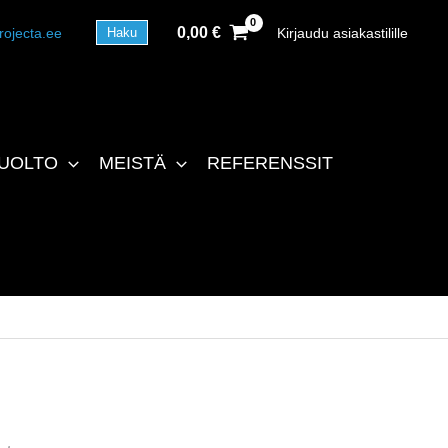
0,00
€
rojecta.ee
Kirjaudu asiakastilille
Haku
UOLTO
MEISTÄ
REFERENSSIT