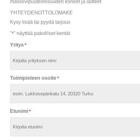
massiivipuuteollisuuden koneet ja laitteet
YHTEYDENOTTOLOMAKE
Kysy lisää tai pyydä tarjous
"
" näyttää pakolliset kentät
*
Yritys
*
Toimipisteen osoite
*
Etunimi
*