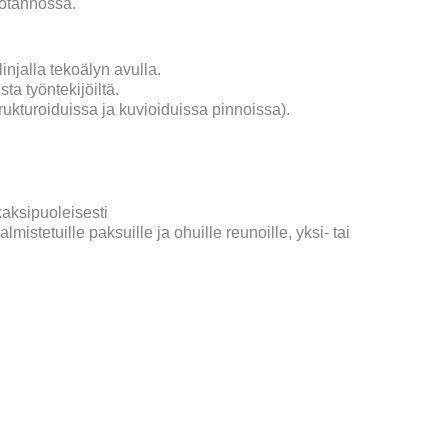
uotannossa.
injalla tekoälyn avulla.
ta työntekijöiltä.
rukturoiduissa ja kuvioiduissa pinnoissa).
kaksipuoleisesti
mistetuille paksuille ja ohuille reunoille, yksi- tai