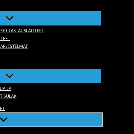
ISET LASTAUSLAITTEET
TTEET
JÄRJESTELMÄT
TUADA
T SULAK
EET