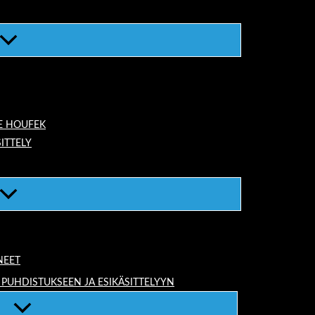
E HOUFEK
ITTELY
NEET
 PUHDISTUKSEEN JA ESIKÄSITTELYYN