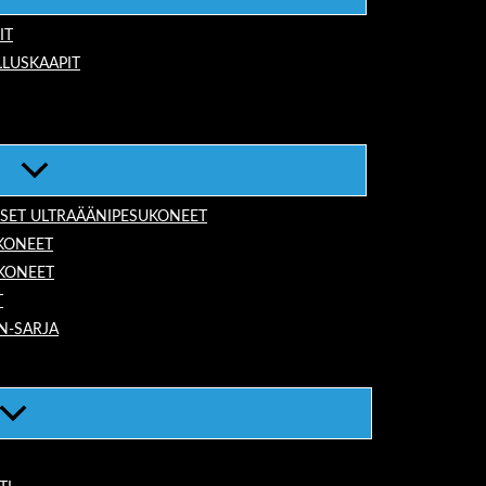
IT
LUSKAAPIT
ISET ULTRAÄÄNIPESUKONEET
KONEET
UKONEET
T
N-SARJA