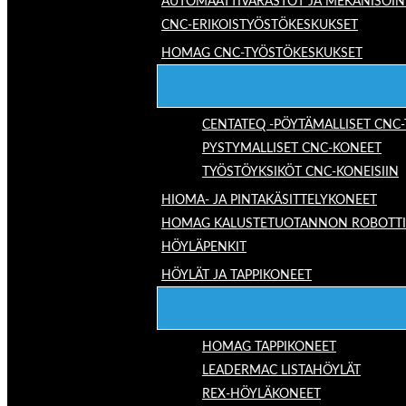
AUTOMAATTIVARASTOT JA MEKANISOIN
CNC-ERIKOISTYÖSTÖKESKUKSET
HOMAG CNC-TYÖSTÖKESKUKSET
CENTATEQ -PÖYTÄMALLISET CNC
PYSTYMALLISET CNC-KONEET
TYÖSTÖYKSIKÖT CNC-KONEISIIN
HIOMA- JA PINTAKÄSITTELYKONEET
HOMAG KALUSTETUOTANNON ROBOTTIRA
HÖYLÄPENKIT
HÖYLÄT JA TAPPIKONEET
HOMAG TAPPIKONEET
LEADERMAC LISTAHÖYLÄT
REX-HÖYLÄKONEET