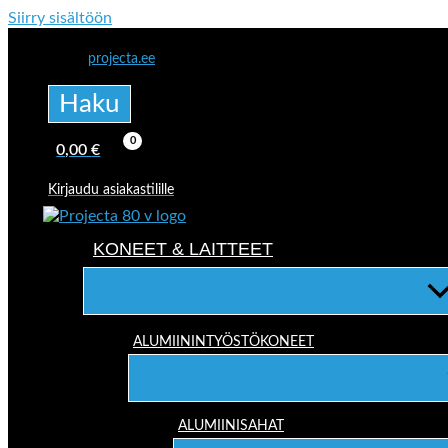
Siirry sisältöön
projecta.ee
Haku
0,00
€
Kirjaudu asiakastilille
KONEET & LAITTEET
ALUMIININTYÖSTÖKONEET
ALUMIINISAHAT