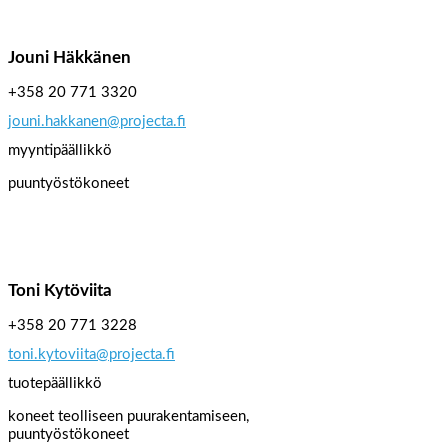
Jouni Häkkänen
+358 20 771 3320
jouni.hakkanen@projecta.fi
myyntipäällikkö
puuntyöstökoneet
Toni Kytöviita
+358 20 771 3228
toni.kytoviita@projecta.fi
tuotepäällikkö
koneet teolliseen puurakentamiseen,
puuntyöstökoneet