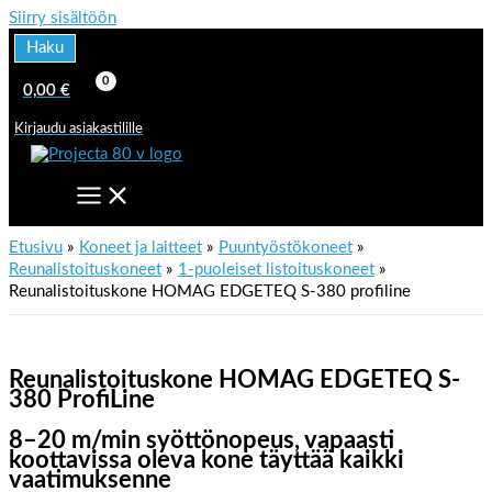
Siirry sisältöön
Haku
0,00
€
Kirjaudu asiakastilille
Etusivu
Koneet ja laitteet
Puuntyöstökoneet
Reunalistoituskoneet
1-puoleiset listoituskoneet
Reunalistoituskone HOMAG EDGETEQ S-380 profiline
Reunalistoituskone HOMAG EDGETEQ S-
380 ProfiLine
8–20 m/min syöttönopeus, vapaasti
koottavissa oleva kone täyttää kaikki
vaatimuksenne