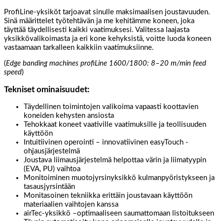
ProfiLine-yksiköt tarjoavat sinulle maksimaalisen joustavuuden.
Sinä määrittelet työtehtävän ja me kehitämme koneen, joka
täyttää täydellisesti kaikki vaatimuksesi. Valitessa laajasta
yksikkövalikoimasta ja eri kone kehyksistä, voitte luoda koneen
vastaamaan tarkalleen kaikkiin vaatimuksiinne.
(
Edge banding machines profiLine 1600/1800: 8–20 m/min feed
speed
)
Tekniset ominaisuudet:
Täydellinen toimintojen valikoima vapaasti koottavien
koneiden kehysten ansiosta
Tehokkaat koneet vaativille vaatimuksille ja teollisuuden
käyttöön
Intuitiivinen operointi – innovatiivinen easyTouch -
ohjausjärjestelmä
Joustava liimausjärjestelmä helpottaa värin ja liimatyypin
(EVA, PU) vaihtoa
Monitoiminen muotojyrsinyksikkö kulmanpyöristykseen ja
tasausjyrsintään
Monitasoinen tekniikka erittäin joustavaan käyttöön
materiaalien vaihtojen kanssa
airTec-yksikkö –optimaaliseen saumattomaan listoitukseen