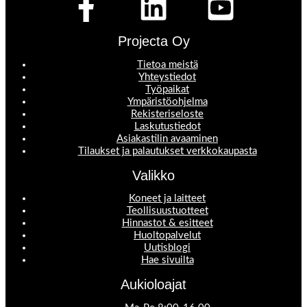
Projecta Oy
Tietoa meistä
Yhteystiedot
Työpaikat
Ympäristöohjelma
Rekisteriseloste
Laskutustiedot
Asiakastilin avaaminen
Tilaukset ja palautukset verkkokaupasta
Valikko
Koneet ja laitteet
Teollisuustuotteet
Hinnastot & esitteet
Huoltopalvelut
Uutisblogi
Hae sivuilta
Aukioloajat