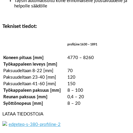
Täysin automatisoitu kone erinomaiselle joustavuudelle ja
helpolle säädölle
Tekniset tiedot:
profiLine 1630 – 1891
Koneen pituus [mm]
4770 – 8260
Työkappaleen leveys [mm]
Paksuudeltaan 8-22 [mm]
70
Paksuudeltaan 23-40 [mm]
120
Paksuudeltaan 41-60 [mm]
150
Työkappaleen paksuus [mm]
8 – 100
Reunan paksuus [mm]
0,4 – 20
Syöttönopeus [mm]
8 – 20
LATAA TIEDOSTOJA
edgeteq-s-380-profiline-2