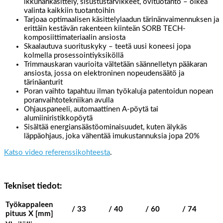
ikkunankäsittely, sisustustarvikkeet, ovituotanto – oikea
valinta kaikkiin tuotantoihin
Tarjoaa optimaalisen käsittelylaadun tärinänvaimennuksen ja
erittäin kestävän rakenteen kiinteän SORB TECH-
komposiittimateriaalin ansiosta
Skaalautuva suorituskyky – teetä uusi koneesi jopa
kolmella prosessointiyksiköllä
Trimmauskaran vaurioita vältetään säännelletyn pääkaran
ansiosta, jossa on elektroninen nopeudensäätö ja
tärinäanturit
Poran vaihto tapahtuu ilman työkaluja patentoidun nopean
poranvaihtotekniikan avulla
Ohjauspaneeli, automaattinen A-pöytä tai
alumiiniristikkopöytä
Sisältää energiansäästöominaisuudet, kuten älykäs
läppäohjaus, joka vähentää imukustannuksia jopa 20%
Katso video referenssikohteesta
.
Tekniset tiedot:
Työkappaleen
/ 33
/ 40
/ 60
/ 74
pituus X [mm]