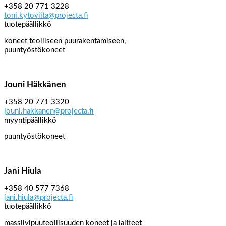
+358 20 771 3228
toni.kytoviita@projecta.fi
tuotepäällikkö
koneet teolliseen puurakentamiseen,
puuntyöstökoneet
Jouni Häkkänen
+358 20 771 3320
jouni.hakkanen@projecta.fi
myyntipäällikkö
puuntyöstökoneet
Jani Hiula
+358 40 577 7368
jani.hiula@projecta.fi
tuotepäällikkö
massiivipuuteollisuuden koneet ja laitteet