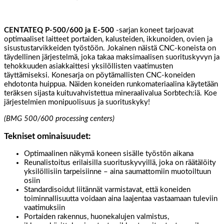
CENTATEQ P-500/600 ja E-500
-sarjan koneet tarjoavat
optimaaliset laitteet portaiden, kalusteiden, ikkunoiden, ovien ja
sisustustarvikkeiden työstöön. Jokainen näistä CNC-koneista on
täydellinen järjestelmä, joka takaa maksimaalisen suorituskyvyn ja
tehokkuuden asiakkaittesi yksilöllisten vaatimusten
täyttämiseksi. Konesarja on pöytämallisten CNC-koneiden
ehdotonta huippua. Näiden koneiden runkomateriaalina käytetään
teräksen sijasta kuituvahvistettua mineraalivalua Sorbtech:iä. Koe
järjestelmien monipuolisuus ja suorituskyky!
(BMG 500/600 processing centers)
Tekniset ominaisuudet:
Optimaalinen näkymä koneen sisälle työstön aikana
Reunalistoitus erilaisilla suorituskyvyillä, joka on räätälöity
yksilöllisiin tarpeisiinne – aina saumattomiin muotoiltuun
osiin
Standardisoidut liitännät varmistavat, että koneiden
toiminnallisuutta voidaan aina laajentaa vastaamaan tuleviin
vaatimuksiin
Portaiden rakennus, huonekalujen valmistus,