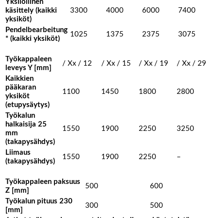
Yksilöllinen
käsittely (kaikki
3300
4000
6000
7400
yksiköt)
Pendelbearbeitung
1025
1375
2375
3075
* (kaikki yksiköt)
Työkappaleen
/ Xx / 12
/ Xx / 15
/ Xx / 19
/ Xx / 29
leveys Y [mm]
Kaikkien
pääkaran
1100
1450
1800
2800
yksiköt
(etupysäytys)
Työkalun
halkaisija 25
1550
1900
2250
3250
mm
(takapysähdys)
Liimaus
1550
1900
2250
–
(takapysähdys)
Työkappaleen paksuus
500
600
Z [mm]
Työkalun pituus 230
300
500
[mm]