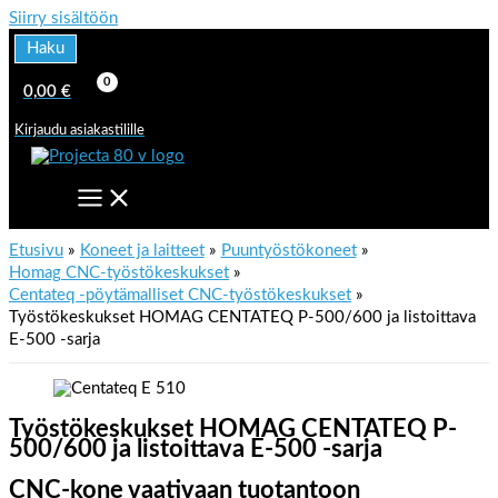
Siirry sisältöön
Haku
0,00
€
Kirjaudu asiakastilille
Etusivu
Koneet ja laitteet
Puuntyöstökoneet
Homag CNC-työstökeskukset
Centateq -pöytämalliset CNC-työstökeskukset
Työstökeskukset HOMAG CENTATEQ P-500/600 ja listoittava
E-500 -sarja
Työstökeskukset HOMAG CENTATEQ P-
500/600 ja listoittava E-500 -sarja
CNC-kone vaativaan tuotantoon