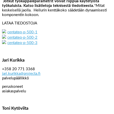
Jotkut työkappaleparametrit voivat riippua käytetyistä
työkaluista. Katso lisätietoja teknisestä tiedotteesta.
*Mitat
keskeisellä jaolla. Heilurin kenttäkoko säädetään dynaamisesti
komponentin kokoon.
LATAA TIEDOSTOJA
centateq-p-500-1
centateq-p-500-2
centateq-p-500-3
Jari Kurikka
+358 20 771 3368
jari.kurikka@projecta.fi
palvelupäällikkö
peruskoneet
asiakaspalvelu
Toni Kytöviita