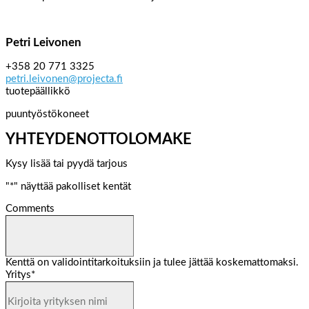
Petri Leivonen
+358 20 771 3325
petri.leivonen@projecta.fi
tuotepäällikkö
puuntyöstökoneet
YHTEYDENOTTOLOMAKE
Kysy lisää tai pyydä tarjous
"
*
" näyttää pakolliset kentät
Comments
Kenttä on validointitarkoituksiin ja tulee jättää koskemattomaksi.
Yritys
*