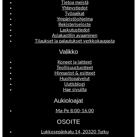
Tietoa meistä
Yhteystiedot
Työpaikat
Ympäristöohjelma
Rekisteriseloste
Laskutustiedot
Asiakastilin avaaminen
Tilaukset ja palautukset verkkokaupasta
Valikko
Koneet ja laitteet
Teollisuustuotteet
Hinnastot & esitteet
Huoltopalvelut
Uutisblogi
Hae sivuilta
Aukioloajat
Ma-Pe 8:00-16.00
OSOITE
Lukkosepänkatu 14, 20320 Turku