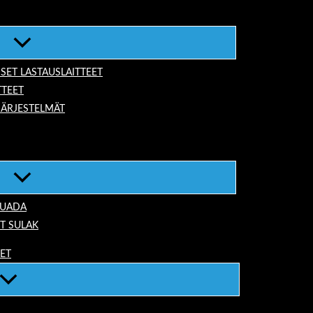
ISET LASTAUSLAITTEET
TTEET
JÄRJESTELMÄT
TUADA
T SULAK
EET