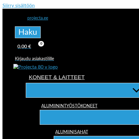
Siirry sisältöön
projecta.ee
Haku
0,00
€
Kirjaudu asiakastilille
KONEET & LAITTEET
ALUMIININTYÖSTÖKONEET
ALUMIINISAHAT