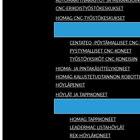
AUTOMAATTIVARASTOT JA MEKANISOIN
CNC-ERIKOISTYÖSTÖKESKUKSET
HOMAG CNC-TYÖSTÖKESKUKSET
CENTATEQ -PÖYTÄMALLISET CNC
PYSTYMALLISET CNC-KONEET
TYÖSTÖYKSIKÖT CNC-KONEISIIN
HIOMA- JA PINTAKÄSITTELYKONEET
HOMAG KALUSTETUOTANNON ROBOTTIRA
HÖYLÄPENKIT
HÖYLÄT JA TAPPIKONEET
HOMAG TAPPIKONEET
LEADERMAC LISTAHÖYLÄT
REX-HÖYLÄKONEET