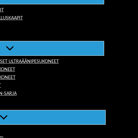
IT
LUSKAAPIT
ISET ULTRAÄÄNIPESUKONEET
KONEET
UKONEET
T
N-SARJA