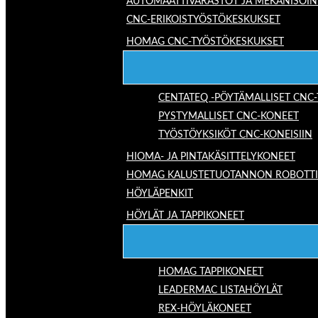
AUTOMAATTIVARASTOT JA MEKANISOIN
CNC-ERIKOISTYÖSTÖKESKUKSET
HOMAG CNC-TYÖSTÖKESKUKSET
CENTATEQ -PÖYTÄMALLISET CNC
PYSTYMALLISET CNC-KONEET
TYÖSTÖYKSIKÖT CNC-KONEISIIN
HIOMA- JA PINTAKÄSITTELYKONEET
HOMAG KALUSTETUOTANNON ROBOTTIRA
HÖYLÄPENKIT
HÖYLÄT JA TAPPIKONEET
HOMAG TAPPIKONEET
LEADERMAC LISTAHÖYLÄT
REX-HÖYLÄKONEET