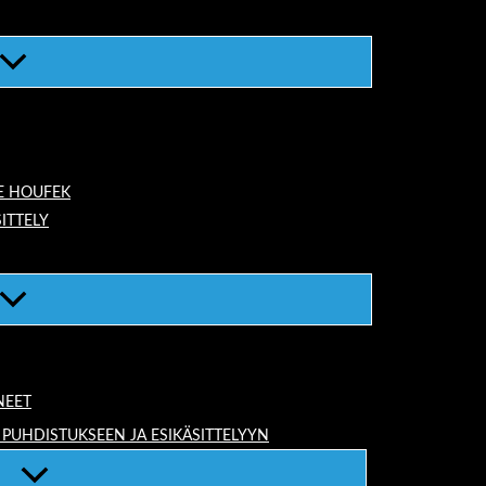
E HOUFEK
ITTELY
NEET
 PUHDISTUKSEEN JA ESIKÄSITTELYYN