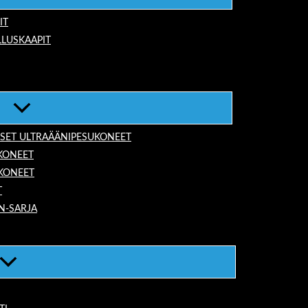
IT
LUSKAAPIT
ISET ULTRAÄÄNIPESUKONEET
KONEET
UKONEET
T
N-SARJA