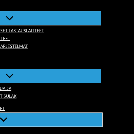
ISET LASTAUSLAITTEET
TTEET
JÄRJESTELMÄT
TUADA
T SULAK
EET