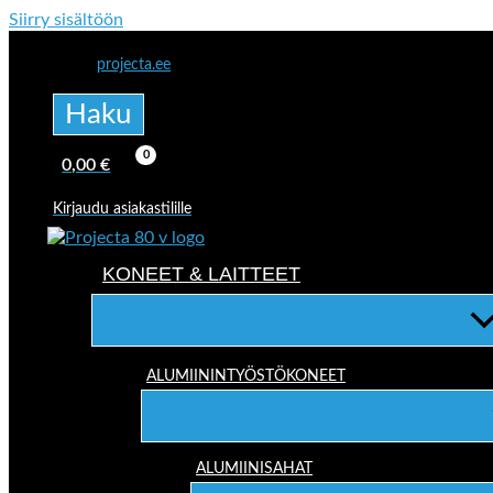
Siirry sisältöön
projecta.ee
Haku
0,00
€
Kirjaudu asiakastilille
KONEET & LAITTEET
ALUMIININTYÖSTÖKONEET
ALUMIINISAHAT