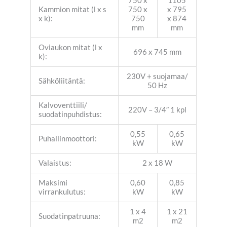
750 x
1105
Kammion mitat (l x s
750 x
x 795
x k):
750
x 874
mm
mm
Oviaukon mitat (l x
696 x 745 mm
k):
230V + suojamaa/
Sähköliitäntä:
50 Hz
Kalvoventtiili/
220V – 3/4″ 1 kpl
suodatinpuhdistus:
0,55
0,65
Puhallinmoottori:
kW
kW
Valaistus:
2 x 18 W
Maksimi
0,60
0,85
virrankulutus:
kW
kW
1 x 4
1 x 21
Suodatinpatruuna:
m2
m2