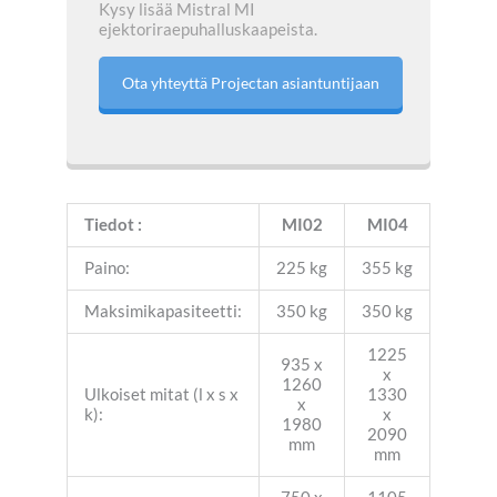
Kysy lisää Mistral MI
ejektoriraepuhalluskaapeista.
Ota yhteyttä Projectan asiantuntijaan
Tiedot :
MI02
MI04
Paino:
225 kg
355 kg
Maksimikapasiteetti:
350 kg
350 kg
1225
935 x
x
1260
Ulkoiset mitat (l x s x
1330
x
k):
x
1980
2090
mm
mm