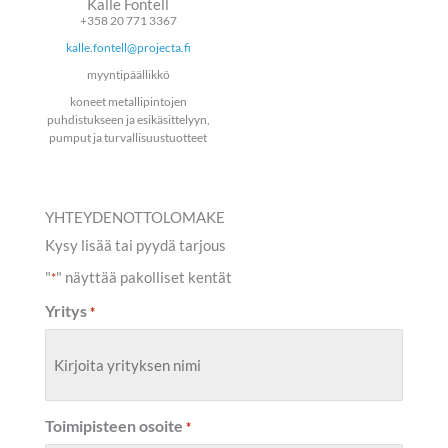
Kalle Fontell
+358 20 771 3367
kalle.fontell@projecta.fi
myyntipäällikkö
koneet metallipintojen
puhdistukseen ja esikäsittelyyn,
pumput ja turvallisuustuotteet
YHTEYDENOTTOLOMAKE
Kysy lisää tai pyydä tarjous
"
" näyttää pakolliset kentät
*
Yritys
*
Toimipisteen osoite
*