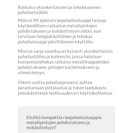
Ratkaisu yksinkertaiseen ja tehokkaaseen
puhallustyöhön
Mistral MI ejektoriraepuhalluskaappi tarjoaa
käytännöllisen ratkaisun metallipintojen
puhdistukseen ja esikäsittelyyn silloin, kun
tarvitaan helppokäyttöinen ja tehokas
puhalluskaappi päivittäiseen käyttöön.
Mistral-sarja soveltuu erityisesti yksinkertaisiin
puhallustöihin ja kohteisiin, joissa halutaan
kustannustehokas ratkaisu metallikappaleiden
puhdistukseen, pintojen karhennukseen ja
viimeistelyyn.
Oikein valittu puhallusprosessi auttaa
parantamaan pintalaatua ja tukee laadukasta
jatkokäsittelyä teollisuuden eri käyttökohteissa.
Etsitkö kompaktia raepuhalluskaappia
metallipintojen puhdistukseen ja
esikäsittelyyn?