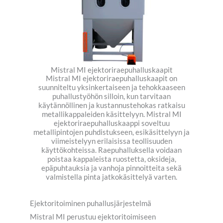
Mistral MI ejektoriraepuhalluskaapit
Mistral MI ejektoriraepuhalluskaapit on
suunniteltu yksinkertaiseen ja tehokkaaseen
puhallustyöhön silloin, kun tarvitaan
käytännöllinen ja kustannustehokas ratkaisu
metallikappaleiden käsittelyyn. Mistral MI
ejektoriraepuhalluskaappi soveltuu
metallipintojen puhdistukseen, esikäsittelyyn ja
viimeistelyyn erilaisissa teollisuuden
käyttökohteissa. Raepuhalluksella voidaan
poistaa kappaleista ruostetta, oksideja,
epäpuhtauksia ja vanhoja pinnoitteita sekä
valmistella pinta jatkokäsittelyä varten.
Ejektoritoiminen puhallusjärjestelmä
Mistral MI perustuu ejektoritoimiseen