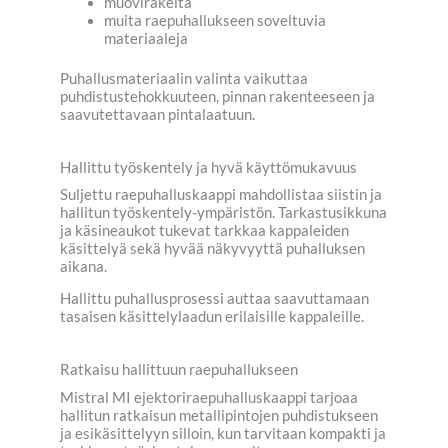
muovirakeita
muita raepuhallukseen soveltuvia
materiaaleja
Puhallusmateriaalin valinta vaikuttaa
puhdistustehokkuuteen, pinnan rakenteeseen ja
saavutettavaan pintalaatuun.
Hallittu työskentely ja hyvä käyttömukavuus
Suljettu raepuhalluskaappi mahdollistaa siistin ja
hallitun työskentely-ympäristön. Tarkastusikkuna
ja käsineaukot tukevat tarkkaa kappaleiden
käsittelyä sekä hyvää näkyvyyttä puhalluksen
aikana.
Hallittu puhallusprosessi auttaa saavuttamaan
tasaisen käsittelylaadun erilaisille kappaleille.
Ratkaisu hallittuun raepuhallukseen
Mistral MI ejektoriraepuhalluskaappi tarjoaa
hallitun ratkaisun metallipintojen puhdistukseen
ja esikäsittelyyn silloin, kun tarvitaan kompakti ja