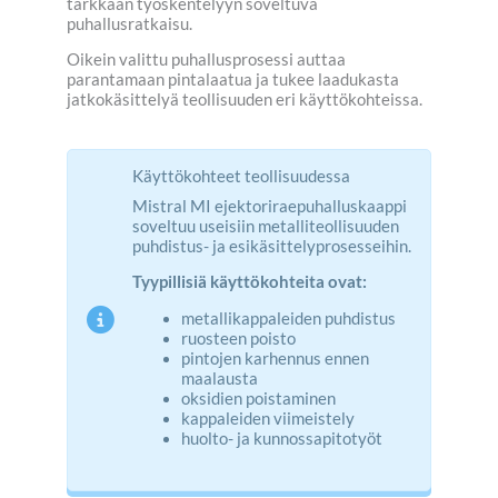
tarkkaan työskentelyyn soveltuva
puhallusratkaisu.
Oikein valittu puhallusprosessi auttaa
parantamaan pintalaatua ja tukee laadukasta
jatkokäsittelyä teollisuuden eri käyttökohteissa.
Käyttökohteet teollisuudessa
Mistral MI ejektoriraepuhalluskaappi
soveltuu useisiin metalliteollisuuden
puhdistus- ja esikäsittelyprosesseihin.
Tyypillisiä käyttökohteita ovat:
metallikappaleiden puhdistus
ruosteen poisto
pintojen karhennus ennen
maalausta
oksidien poistaminen
kappaleiden viimeistely
huolto- ja kunnossapitotyöt