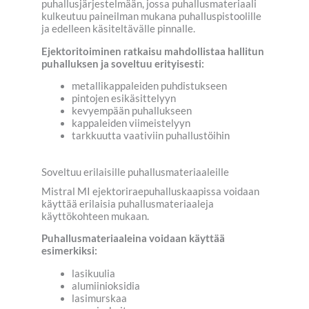
puhallusjärjestelmään, jossa puhallusmateriaali
kulkeutuu paineilman mukana puhalluspistoolille
ja edelleen käsiteltävälle pinnalle.
Ejektoritoiminen ratkaisu mahdollistaa hallitun
puhalluksen ja soveltuu erityisesti:
metallikappaleiden puhdistukseen
pintojen esikäsittelyyn
kevyempään puhallukseen
kappaleiden viimeistelyyn
tarkkuutta vaativiin puhallustöihin
Soveltuu erilaisille puhallusmateriaaleille
Mistral MI ejektoriraepuhalluskaapissa voidaan
käyttää erilaisia puhallusmateriaaleja
käyttökohteen mukaan.
Puhallusmateriaaleina voidaan käyttää
esimerkiksi:
lasikuulia
alumiinioksidia
lasimurskaa