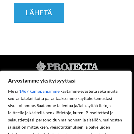
Arvostamme yksityisyyttäsi
Me ja
1467 kumppaniamme
käytämme evästeitä sekä muita
seurantatekniikoita parantaaksemme käyttökokemustasi
Projecta Oy
sivustollamme. Saatamme tallentaa ja/tai käyttää tietoja
Tietoa meistä
laitteella ja käsitellä henkilötietoja, kuten IP-osoitettasi ja
Yhteystiedot
selaustietojasi, personoidun mainonnan ja sisällön, mainosten
Työpaikat
ja sisällön mittauksen, yleisötutkimuksen ja palveluiden
Ympäristöohjelma
Rekisteriseloste