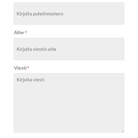
Aihe
*
Viesti
*