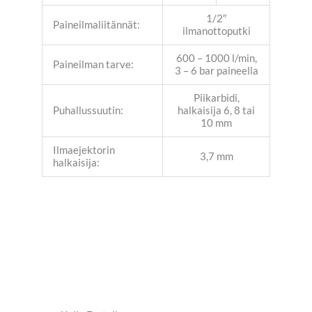
1/2″
Paineilmaliitännät:
ilmanottoputki
600 – 1000 l/min,
Paineilman tarve:
3 – 6 bar paineella
Piikarbidi,
Puhallussuutin:
halkaisija 6, 8 tai
10 mm
Ilmaejektorin
3,7 mm
halkaisija: