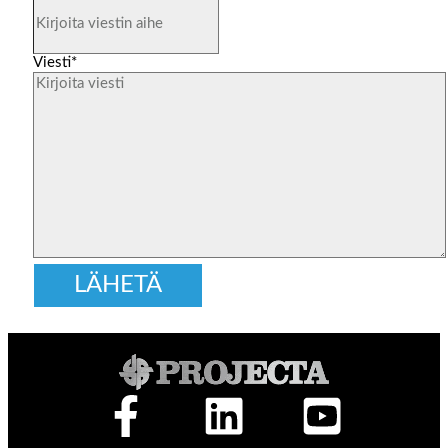
Viesti
*