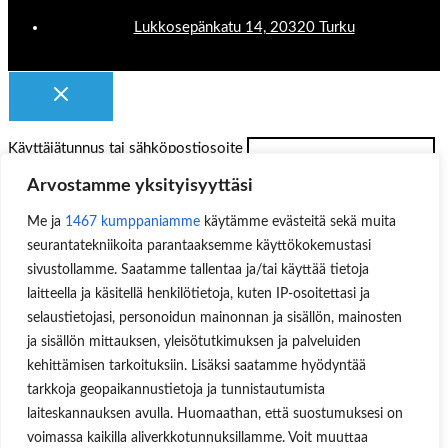
Lukkosepänkatu 14, 20320 Turku
Käyttäjätunnus tai sähköpostiosoite
Arvostamme yksityisyyttäsi
Salasana
Me ja
1467 kumppaniamme
käytämme evästeitä sekä muita
Muista minut
seurantatekniikoita parantaaksemme käyttökokemustasi
sivustollamme. Saatamme tallentaa ja/tai käyttää tietoja
laitteella ja käsitellä henkilötietoja, kuten IP-osoitettasi ja
Lost your password?
selaustietojasi, personoidun mainonnan ja sisällön, mainosten
ja sisällön mittauksen, yleisötutkimuksen ja palveluiden
kehittämisen tarkoituksiin. Lisäksi saatamme hyödyntää
tarkkoja geopaikannustietoja ja tunnistautumista
laiteskannauksen avulla. Huomaathan, että suostumuksesi on
voimassa kaikilla aliverkkotunnuksillamme. Voit muuttaa