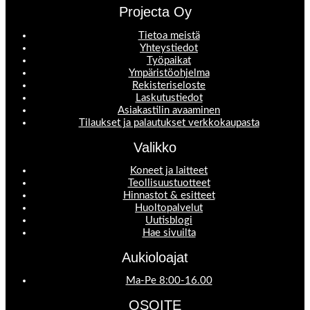
Projecta Oy
Tietoa meistä
Yhteystiedot
Työpaikat
Ympäristöohjelma
Rekisteriseloste
Laskutustiedot
Asiakastilin avaaminen
Tilaukset ja palautukset verkkokaupasta
Valikko
Koneet ja laitteet
Teollisuustuotteet
Hinnastot & esitteet
Huoltopalvelut
Uutisblogi
Hae sivuilta
Aukioloajat
Ma-Pe 8:00-16.00
OSOITE