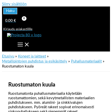
Siirry sisältöön
Haku
0,00
€
Kirjaudu asiakastilille
Etusivu
Koneet ja laitteet
Metallipintojen puhdistus ja esikäsittely
Puhallusmateriaalit
Ruostumaton kuula
Ruostumaton kuula
Ruostumatonta puhallusmateriaalia käytetään
ruostumattomien, sekä kevytmetallisten materiaalien
puhdistukseen. mm. alumiini- ja sinkkivalujen
puhdistukseen. Pyöreät rakeet sopivat erinomaisesti
sinkopuhallukseen sekä pienemmät rakeet