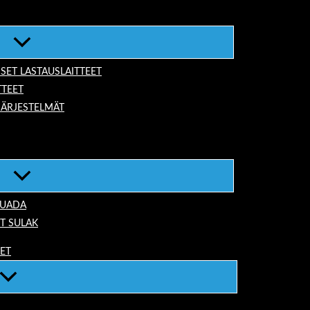
ISET LASTAUSLAITTEET
TTEET
JÄRJESTELMÄT
TUADA
T SULAK
EET