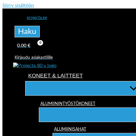
Siirry sisältöön
projecta.ee
Haku
0,00
€
Kirjaudu asiakastilille
KONEET & LAITTEET
ALUMIININTYÖSTÖKONEET
ALUMIINISAHAT