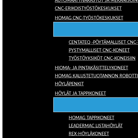
AUTOMAATTIVARASTOT JA MEKANISOIN
CNC-ERIKOISTYÖSTÖKESKUKSET
HOMAG CNC-TYÖSTÖKESKUKSET
CENTATEQ -PÖYTÄMALLISET CNC
PYSTYMALLISET CNC-KONEET
TYÖSTÖYKSIKÖT CNC-KONEISIIN
HIOMA- JA PINTAKÄSITTELYKONEET
HOMAG KALUSTETUOTANNON ROBOTTIRA
HÖYLÄPENKIT
HÖYLÄT JA TAPPIKONEET
HOMAG TAPPIKONEET
LEADERMAC LISTAHÖYLÄT
REX-HÖYLÄKONEET