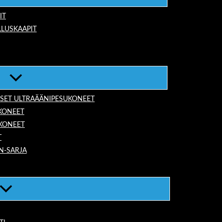
IT
LUSKAAPIT
ISET ULTRAÄÄNIPESUKONEET
KONEET
UKONEET
T
N-SARJA