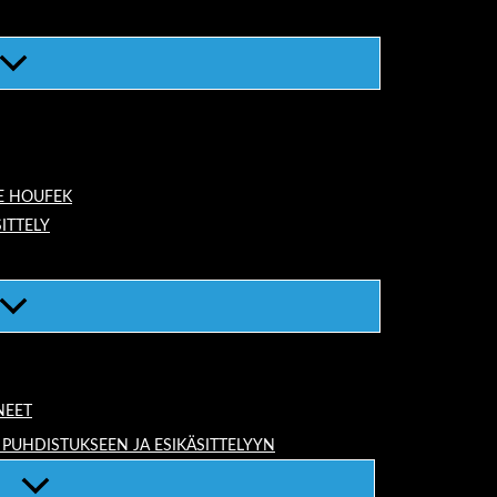
E HOUFEK
ITTELY
NEET
 PUHDISTUKSEEN JA ESIKÄSITTELYYN