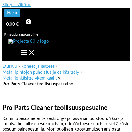
Siirry sisältöön
Haku
0,00
€
Kirjaudu asiakastilille
Etusivu
Koneet ja laitteet
Metallipintojen puhdistus ja esikäsittely
Metallienkäsittelykemikaalit
Pro Parts Cleaner teollisuuspesuaine
Pro Parts Cleaner teollisuuspesuaine
Kammiopesuaine erityisesti öljy- ja rasvalian poistoon. Yksi- ja
monivaihe suihkupesukoneisiin, ultraäänipesukoneisiin sekä käsin
pesuun painepesurilla. Monipuolisen koostumuksen ansiosta