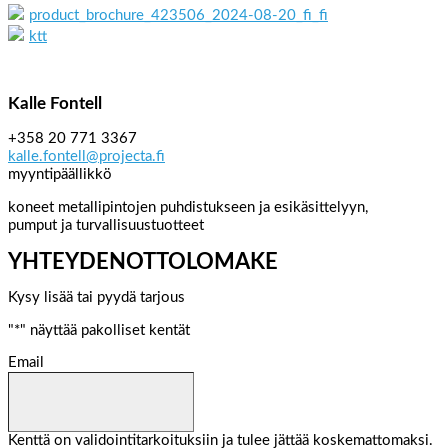
product_brochure_423506_2024-08-20_fi_fi
ktt
Kalle Fontell
+358 20 771 3367
kalle.fontell@projecta.fi
myyntipäällikkö
koneet metallipintojen puhdistukseen ja esikäsittelyyn,
pumput ja turvallisuustuotteet
YHTEYDENOTTOLOMAKE
Kysy lisää tai pyydä tarjous
"
*
" näyttää pakolliset kentät
Email
Kenttä on validointitarkoituksiin ja tulee jättää koskemattomaksi.