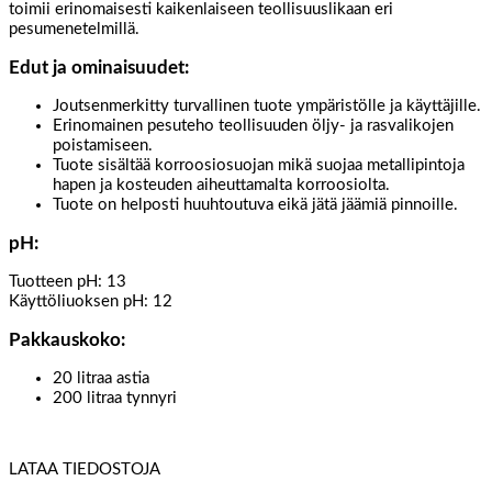
toimii erinomaisesti kaikenlaiseen teollisuuslikaan eri
pesumenetelmillä.
Edut ja ominaisuudet:
Joutsenmerkitty turvallinen tuote ympäristölle ja käyttäjille.
Erinomainen pesuteho teollisuuden öljy- ja rasvalikojen
poistamiseen.
Tuote sisältää korroosiosuojan mikä suojaa metallipintoja
hapen ja kosteuden aiheuttamalta korroosiolta.
Tuote on helposti huuhtoutuva eikä jätä jäämiä pinnoille.
pH:
Tuotteen pH: 13
Käyttöliuoksen pH: 12
Pakkauskoko:
20 litraa astia
200 litraa tynnyri
LATAA TIEDOSTOJA