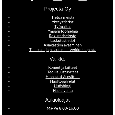
Projecta Oy
Tietoa meistä
Yhteystiedot
Työpaikat
Ympäristöohjelma
Rekisteriseloste
Laskutustiedot
Asiakastilin avaaminen
Tilaukset ja palautukset verkkokaupasta
Valikko
Koneet ja laitteet
Teollisuustuotteet
Hinnastot & esitteet
Huoltopalvelut
Uutisblogi
Hae sivuilta
Aukioloajat
Ma-Pe 8:00-16.00