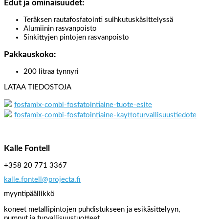
Edut ja ominaisuudet:
Teräksen rautafosfatointi suihkutuskäsittelyssä
Alumiinin rasvanpoisto
Sinkittyjen pintojen rasvanpoisto
Pakkauskoko:
200 litraa tynnyri
LATAA TIEDOSTOJA
fosfamix-combi-fosfatointiaine-tuote-esite
fosfamix-combi-fosfatointiaine-kayttoturvallisuustiedote
Kalle Fontell
+358 20 771 3367
kalle.fontell@projecta.fi
myyntipäällikkö
koneet metallipintojen puhdistukseen ja esikäsittelyyn,
pumput ja turvallisuustuotteet