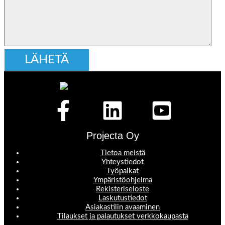
Projecta Oy
Tietoa meistä
Yhteystiedot
Työpaikat
Ympäristöohjelma
Rekisteriseloste
Laskutustiedot
Asiakastilin avaaminen
Tilaukset ja palautukset verkkokaupasta