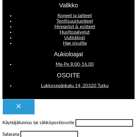
Valikko
Koneet ja laitteet
Teollisuustuotteet
Hinnastot & esitteet
Huoltopalvelut
Uutisblogi
Hae sivuilta
Aukioloajat
Ma-Pe 8:00-16.00
OSOITE
Lukkosepänkatu 14, 20320 Turku
Käyttäjätunnus tai sähköpostiosoite
Salasana