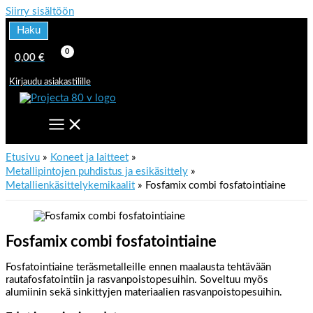
Siirry sisältöön
Haku
0,00
€
Kirjaudu asiakastilille
Etusivu
Koneet ja laitteet
Metallipintojen puhdistus ja esikäsittely
Metallienkäsittelykemikaalit
Fosfamix combi fosfatointiaine
Fosfamix combi fosfatointiaine
Fosfatointiaine teräsmetalleille ennen maalausta tehtävään
rautafosfatointiin ja rasvanpoistopesuihin. Soveltuu myös
alumiinin sekä sinkittyjen materiaalien rasvanpoistopesuihin.