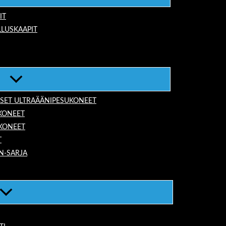
IT
LUSKAAPIT
ISET ULTRAÄÄNIPESUKONEET
KONEET
UKONEET
T
N-SARJA