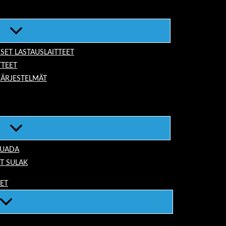
ISET LASTAUSLAITTEET
TTEET
JÄRJESTELMÄT
TUADA
T SULAK
EET