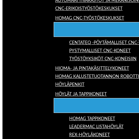
AUTOMAATTIVARASTOT JA MEKANISOIN
CNC-ERIKOISTYÖSTÖKESKUKSET
HOMAG CNC-TYÖSTÖKESKUKSET
CENTATEQ -PÖYTÄMALLISET CNC
PYSTYMALLISET CNC-KONEET
TYÖSTÖYKSIKÖT CNC-KONEISIIN
HIOMA- JA PINTAKÄSITTELYKONEET
HOMAG KALUSTETUOTANNON ROBOTTIRA
HÖYLÄPENKIT
HÖYLÄT JA TAPPIKONEET
HOMAG TAPPIKONEET
LEADERMAC LISTAHÖYLÄT
REX-HÖYLÄKONEET