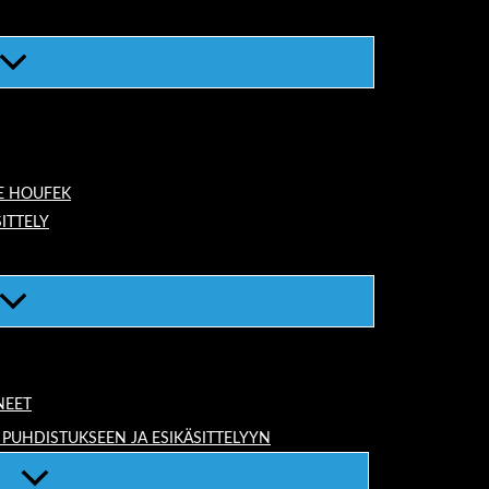
E HOUFEK
ITTELY
NEET
 PUHDISTUKSEEN JA ESIKÄSITTELYYN