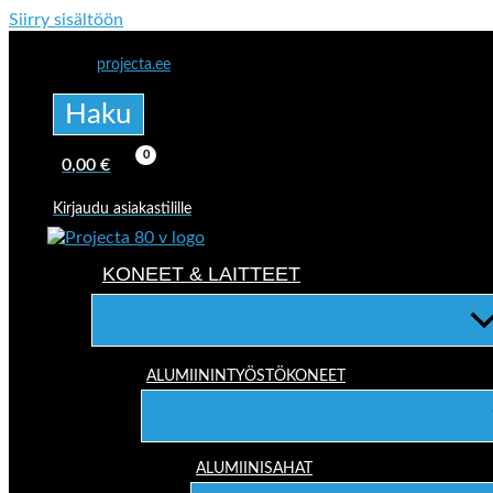
Siirry sisältöön
projecta.ee
Haku
0,00
€
Kirjaudu asiakastilille
KONEET & LAITTEET
ALUMIININTYÖSTÖKONEET
ALUMIINISAHAT