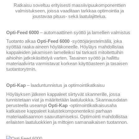
Ratkaisu soveltuu erityisesti massiivipuukomponenttien
valmistukseen, joissa vaaditaan tarkkaa optimointia ja
joustavaa pituus- sekä laatulajittelua.
Opti-Feed 6000
– automaattinen syöttö ja lamellien valmistus
Tuotanto alkaa
Opti-Feed 6000
-syöttöjärjestelmällä, joka
syöttää raaka-aineen höyläkoneelle. Höyläys mahdollistaa
kappaleiden jakamisen lamelleiksi tai tarkasti mitoitettuihin
aihioihin jatkokäsittelyä varten. Tasainen syöttö ja hallittu
materiaalivirta varmistavat korkean käyttöasteen ja tasaisen
tuotantorytmin.
Opti-Kap
– laaduntunnistus ja optimointikatkaisu
Höyläyksen jälkeen kappaleet siirtyvät skannerille, jossa
tunnistetaan viat ja määritetään laatuluokka. Skannausdatan
perusteella useampi
Opti-Kap
-optimointikatkaisusaha
katkaisee kappaleet kalustekomponenteiksi parhaan
materiaalisaannon saavuttamiseksi. Optimointi mahdollistaa
erilaisten laatuluokkien ja mittojen samanaikaisen tuotannon.