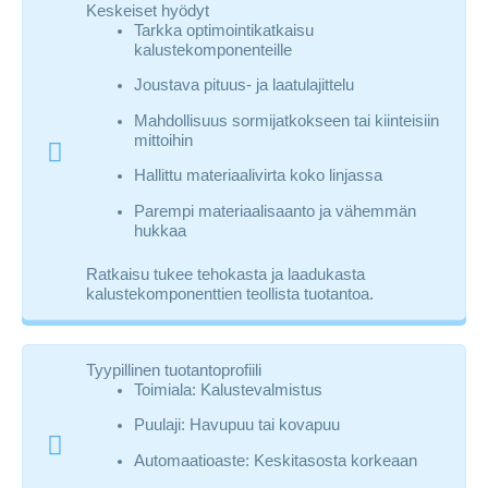
Keskeiset hyödyt
Tarkka optimointikatkaisu
kalustekomponenteille
Joustava pituus- ja laatulajittelu
Mahdollisuus sormijatkokseen tai kiinteisiin
mittoihin
Hallittu materiaalivirta koko linjassa
Parempi materiaalisaanto ja vähemmän
hukkaa
Ratkaisu tukee tehokasta ja laadukasta
kalustekomponenttien teollista tuotantoa.
Tyypillinen tuotantoprofiili
Toimiala: Kalustevalmistus
Puulaji: Havupuu tai kovapuu
Automaatioaste: Keskitasosta korkeaan