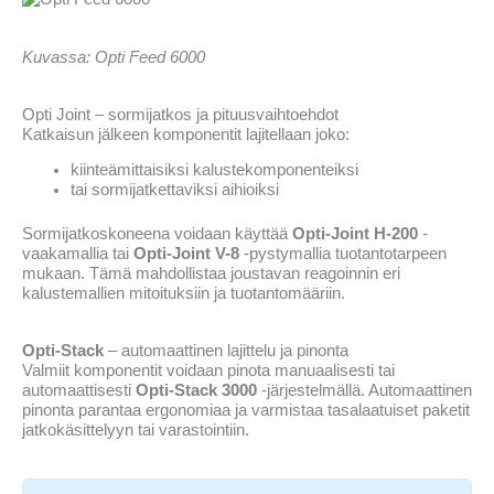
Kuvassa: Opti Feed 6000
Opti Joint – sormijatkos ja pituusvaihtoehdot
Katkaisun jälkeen komponentit lajitellaan joko:
kiinteämittaisiksi kalustekomponenteiksi
tai sormijatkettaviksi aihioiksi
Sormijatkoskoneena voidaan käyttää
Opti-Joint H-200
-
vaakamallia tai
Opti-Joint V-8
-pystymallia tuotantotarpeen
mukaan. Tämä mahdollistaa joustavan reagoinnin eri
kalustemallien mitoituksiin ja tuotantomääriin.
Opti-Stack
– automaattinen lajittelu ja pinonta
Valmiit komponentit voidaan pinota manuaalisesti tai
automaattisesti
Opti-Stack 3000
-järjestelmällä. Automaattinen
pinonta parantaa ergonomiaa ja varmistaa tasalaatuiset paketit
jatkokäsittelyyn tai varastointiin.