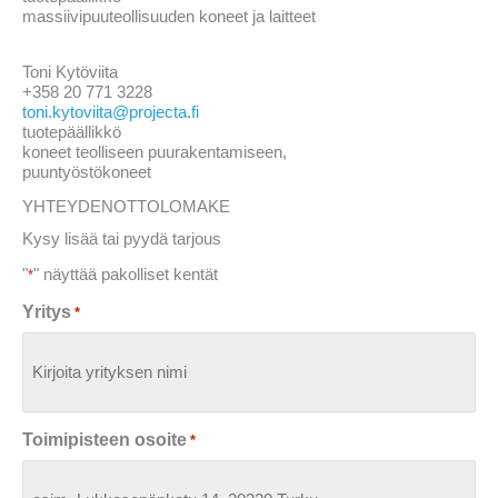
massiivipuuteollisuuden koneet ja laitteet
Toni Kytöviita
+358 20 771 3228
toni.kytoviita@projecta.fi
tuotepäällikkö
koneet teolliseen puurakentamiseen,
puuntyöstökoneet
YHTEYDENOTTOLOMAKE
Kysy lisää tai pyydä tarjous
"
" näyttää pakolliset kentät
*
Yritys
*
Toimipisteen osoite
*