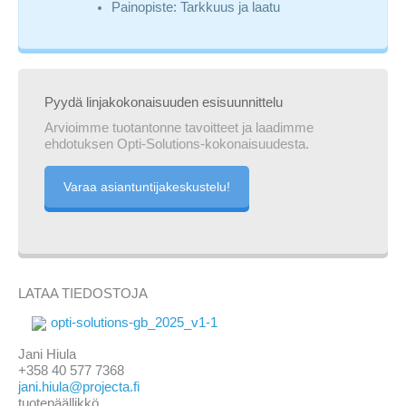
Painopiste: Tarkkuus ja laatu
Pyydä linjakokonaisuuden esisuunnittelu
Arvioimme tuotantonne tavoitteet ja laadimme
ehdotuksen Opti-Solutions-kokonaisuudesta.
Varaa asiantuntijakeskustelu!
LATAA TIEDOSTOJA
opti-solutions-gb_2025_v1-1
Jani Hiula
+358 40 577 7368
jani.hiula@projecta.fi
tuotepäällikkö