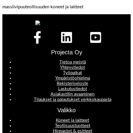
massiivipuuteollisuuden koneet ja laitteet
Projecta Oy
Tietoa meistä
Yhteystiedot
Työpaikat
Ympäristöohjelma
Rekisteriseloste
Laskutustiedot
Asiakastilin avaaminen
Tilaukset ja palautukset verkkokaupasta
Valikko
Koneet ja laitteet
Teollisuustuotteet
Hinnastot & esitteet