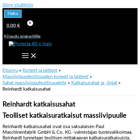
Siirry sisältöön
Haku
0,00
€
Kirjaudu asiakastilille
Etusivu
Koneet ja laitteet
Massiivipuuteollisuuden koneet ja laitteet
Sahat massiivipuuteollisuudelle
Katkaisusahat ja -linjat
Reinhardt katkaisusahat
Reinhardt katkaisusahat
Teolliset katkaisuratkaisut massiivipuulle
Reinhardt-katkaisusahat ovat osa saksalaisen
Paul
Maschinenfabrik GmbH & Co. KG
-valmistajan tuotevalikoimaa.
Reinhardt tunnetaan teollisen mittakaavan katkaisuratkaisuista,