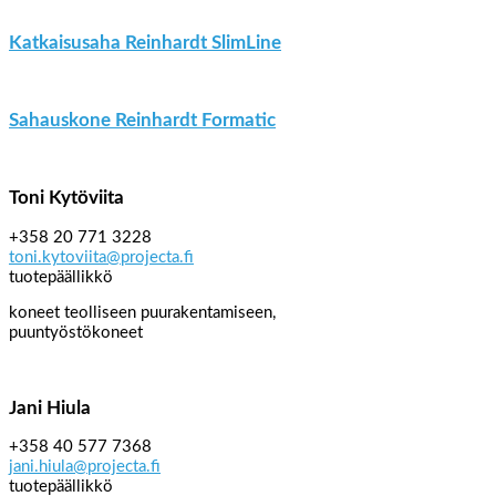
Katkaisusaha Reinhardt SlimLine
Sahauskone Reinhardt Formatic
Toni Kytöviita
+358 20 771 3228
toni.kytoviita@projecta.fi
tuotepäällikkö
koneet teolliseen puurakentamiseen,
puuntyöstökoneet
Jani Hiula
+358 40 577 7368
jani.hiula@projecta.fi
tuotepäällikkö