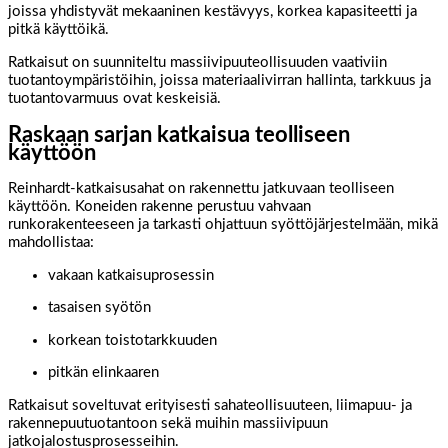
joissa yhdistyvät mekaaninen kestävyys, korkea kapasiteetti ja
pitkä käyttöikä.
Ratkaisut on suunniteltu massiivipuuteollisuuden vaativiin
tuotantoympäristöihin, joissa materiaalivirran hallinta, tarkkuus ja
tuotantovarmuus ovat keskeisiä.
Raskaan sarjan katkaisua teolliseen
käyttöön
Reinhardt-katkaisusahat on rakennettu jatkuvaan teolliseen
käyttöön. Koneiden rakenne perustuu vahvaan
runkorakenteeseen ja tarkasti ohjattuun syöttöjärjestelmään, mikä
mahdollistaa:
vakaan katkaisuprosessin
tasaisen syötön
korkean toistotarkkuuden
pitkän elinkaaren
Ratkaisut soveltuvat erityisesti sahateollisuuteen, liimapuu- ja
rakennepuutuotantoon sekä muihin massiivipuun
jatkojalostusprosesseihin.