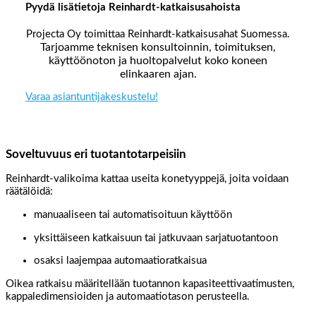
Pyydä lisätietoja Reinhardt-katkaisusahoista
Projecta Oy
toimittaa Reinhardt-katkaisusahat Suomessa.
Tarjoamme teknisen konsultoinnin, toimituksen,
käyttöönoton ja huoltopalvelut koko koneen
elinkaaren ajan.
Varaa asiantuntijakeskustelu!
Soveltuvuus eri tuotantotarpeisiin
Reinhardt-valikoima kattaa useita konetyyppejä, joita voidaan
räätälöidä:
manuaaliseen tai automatisoituun käyttöön
yksittäiseen katkaisuun tai jatkuvaan sarjatuotantoon
osaksi laajempaa automaatioratkaisua
Oikea ratkaisu määritellään tuotannon kapasiteettivaatimusten,
kappaledimensioiden ja automaatiotason perusteella.