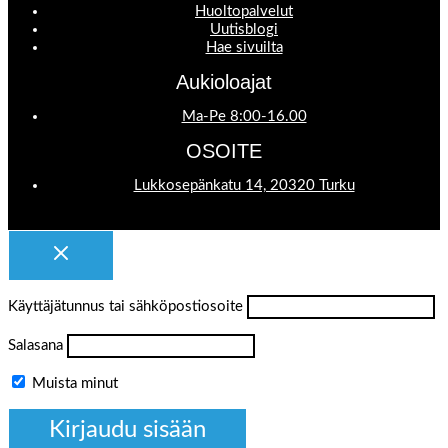
Huoltopalvelut
Uutisblogi
Hae sivuilta
Aukioloajat
Ma-Pe 8:00-16.00
OSOITE
Lukkosepänkatu 14, 20320 Turku
Käyttäjätunnus tai sähköpostiosoite
Salasana
Muista minut