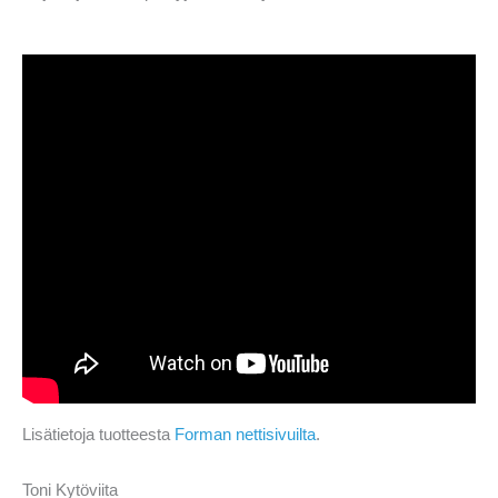
Lisätietoja tuotteesta
Forman nettisivuilta
.
Toni Kytöviita