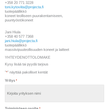
+358 20 771 3228
toni.kytoviita@projecta.fi
tuotepäällikkö
koneet teolliseen puurakentamiseen,
puuntyöstökoneet
Jani Hiula
+358 40 577 7368
jani.hiula@projecta.fi
tuotepäällikkö
massiivipuuteollisuuden koneet ja laitteet
YHTEYDENOTTOLOMAKE
Kysy lisää tai pyydä tarjous
"
" näyttää pakolliset kentät
*
Yritys
*
Toimipisteen osoite
*