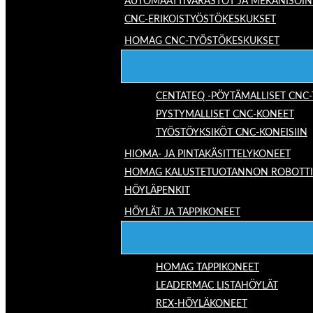
AUTOMAATTIVARASTOT JA MEKANISOIN
CNC-ERIKOISTYÖSTÖKESKUKSET
HOMAG CNC-TYÖSTÖKESKUKSET
CENTATEQ -PÖYTÄMALLISET CNC
PYSTYMALLISET CNC-KONEET
TYÖSTÖYKSIKÖT CNC-KONEISIIN
HIOMA- JA PINTAKÄSITTELYKONEET
HOMAG KALUSTETUOTANNON ROBOTTIRA
HÖYLÄPENKIT
HÖYLÄT JA TAPPIKONEET
HOMAG TAPPIKONEET
LEADERMAC LISTAHÖYLÄT
REX-HÖYLÄKONEET