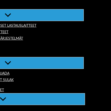
ISET LASTAUSLAITTEET
TTEET
JÄRJESTELMÄT
TUADA
T SULAK
EET