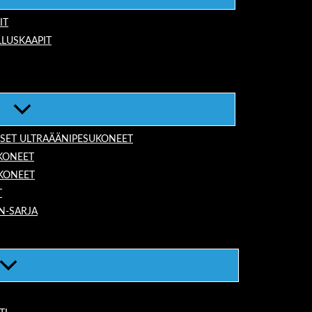
IT
LUSKAAPIT
ISET ULTRAÄÄNIPESUKONEET
KONEET
UKONEET
T
N-SARJA