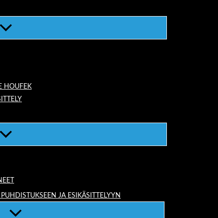
E HOUFEK
ITTELY
NEET
 PUHDISTUKSEEN JA ESIKÄSITTELYYN