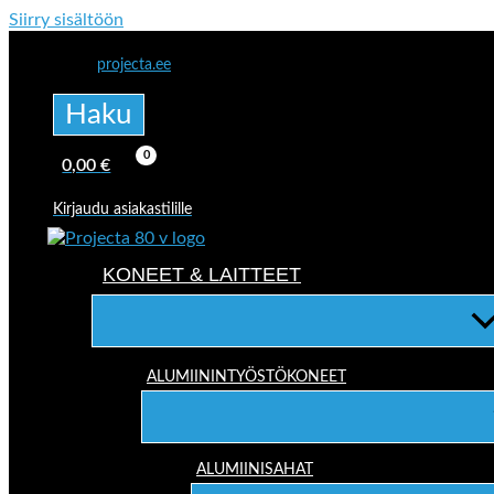
Siirry sisältöön
projecta.ee
Haku
0,00
€
Kirjaudu asiakastilille
KONEET & LAITTEET
ALUMIININTYÖSTÖKONEET
ALUMIINISAHAT