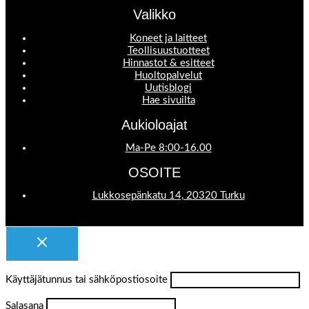
Valikko
Koneet ja laitteet
Teollisuustuotteet
Hinnastot & esitteet
Huoltopalvelut
Uutisblogi
Hae sivuilta
Aukioloajat
Ma-Pe 8:00-16.00
OSOITE
Lukkosepänkatu 14, 20320 Turku
Käyttäjätunnus tai sähköpostiosoite
Salasana