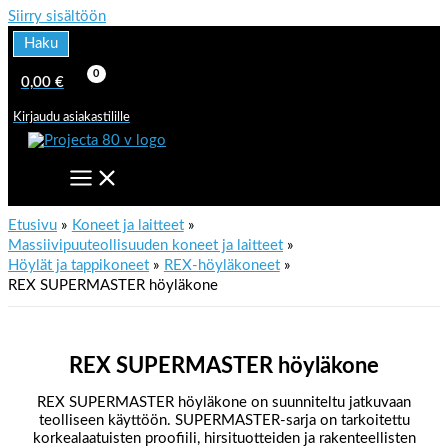
Siirry sisältöön
Haku
0,00
€
Kirjaudu asiakastilille
Etusivu
Koneet ja laitteet
Massiivipuuteollisuuden koneet ja laitteet
Höylät ja tappikoneet
REX-höyläkoneet
REX SUPERMASTER höyläkone
REX SUPERMASTER höyläkone
REX SUPERMASTER höyläkone on suunniteltu jatkuvaan
teolliseen käyttöön.
SUPERMASTER-sarja on tarkoitettu
korkealaatuisten proofiili, hirsituotteiden ja rakenteellisten