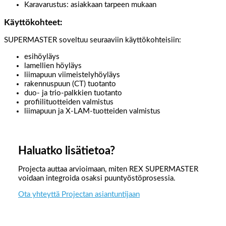
Karavarustus: asiakkaan tarpeen mukaan
Käyttökohteet:
SUPERMASTER soveltuu seuraaviin käyttökohteisiin:
esihöyläys
lamellien höyläys
liimapuun viimeistelyhöyläys
rakennuspuun (CT) tuotanto
duo- ja trio-palkkien tuotanto
profiilituotteiden valmistus
liimapuun ja X-LAM-tuotteiden valmistus
Haluatko lisätietoa?
Projecta auttaa arvioimaan, miten REX SUPERMASTER
voidaan integroida osaksi puuntyöstöprosessia.
Ota yhteyttä Projectan asiantuntijaan