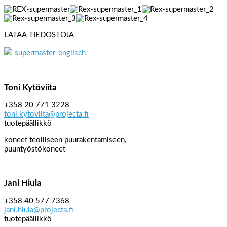
LATAA TIEDOSTOJA
supermaster-englisch
Toni Kytöviita
+358 20 771 3228
toni.kytoviita@projecta.fi
tuotepäällikkö
koneet teolliseen puurakentamiseen,
puuntyöstökoneet
Jani Hiula
+358 40 577 7368
jani.hiula@projecta.fi
tuotepäällikkö