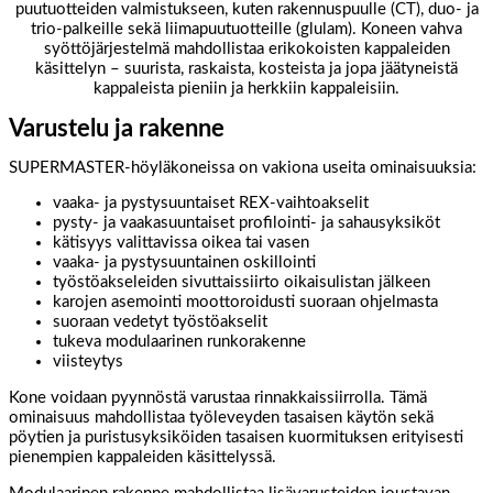
puutuotteiden valmistukseen, kuten rakennuspuulle
(CT)
, duo- ja
trio-palkeille sekä liimapuutuotteille
(glulam).
Koneen vahva
syöttöjärjestelmä mahdollistaa erikokoisten kappaleiden
käsittelyn – suurista, raskaista, kosteista ja jopa jäätyneistä
kappaleista pieniin ja herkkiin kappaleisiin.
Varustelu ja rakenne
SUPERMASTER-höyläkoneissa on vakiona useita ominaisuuksia:
vaaka- ja pystysuuntaiset REX-vaihtoakselit
pysty- ja vaakasuuntaiset profilointi- ja sahausyksiköt
kätisyys valittavissa oikea tai vasen
vaaka- ja pystysuuntainen oskillointi
työstöakseleiden sivuttaissiirto oikaisulistan jälkeen
karojen asemointi moottoroidusti suoraan ohjelmasta
suoraan vedetyt työstöakselit
tukeva modulaarinen runkorakenne
viisteytys
Kone voidaan pyynnöstä varustaa rinnakkaissiirrolla. Tämä
ominaisuus mahdollistaa työleveyden tasaisen käytön sekä
pöytien ja puristusyksiköiden tasaisen kuormituksen erityisesti
pienempien kappaleiden käsittelyssä.