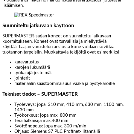
Modulaarinen rakenne mahdollistaa lisävarusteiden joustavan
lisäämisen.
Suunniteltu jatkuvaan käyttöön
SUPERMASTER-sarjan koneet on suunniteltu jatkuvaan
kuormitukseen. Koneet ovat turvallisia ja miellyttäviä
käyttää. Laajan varustelun ansiosta kone voidaan sovittaa
tuotannon tarpeisiin. Muokattavia tekijöitä ovat esimerkiksi:
karavarustus
karojen lukumäärä
työkalujärjestelmät
jointerit
materiaalin säästöominaisuus vaaka ja pystykaroille
Tekniset tiedot – SUPERMASTER
Työleveys: jopa 310 mm, 410 mm, 630 mm, 1100 mm,
1430 mm
Työkorkeus: jopa max. 800 mm
Terä halkaisija max.400 mm
Syöttönopeus: jopa max. 300 m/min
Ohjaus: Siemens S7 PLC Profinet-liitännällä