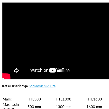
Katso lisätietoja
Schiavon sivuilta
.
Malli:
HTL500
HTL1300
HTL1600
Max. lasin
500 mm
1300 mm
1600 mm