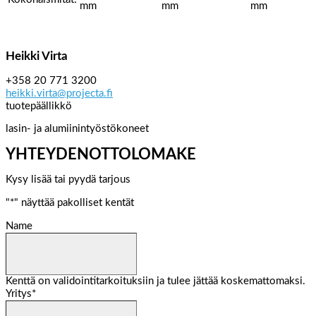
mm
mm
mm
Heikki Virta
+358 20 771 3200
heikki.virta@projecta.fi
tuotepäällikkö
lasin- ja alumiinintyöstökoneet
YHTEYDENOTTOLOMAKE
Kysy lisää tai pyydä tarjous
"
*
" näyttää pakolliset kentät
Name
Kenttä on validointitarkoituksiin ja tulee jättää koskemattomaksi.
Yritys
*