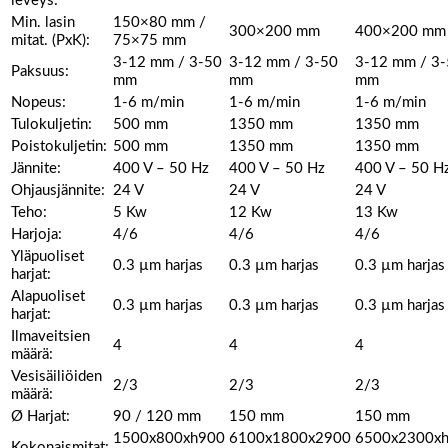
leveys:
Min. lasin
150×80 mm /
300×200 mm
400×200 mm
mitat. (PxK):
75×75 mm
3-12 mm / 3-50
3-12 mm / 3-50
3-12 mm / 3
Paksuus:
mm
mm
mm
Nopeus:
1-6 m/min
1-6 m/min
1-6 m/min
Tulokuljetin:
500 mm
1350 mm
1350 mm
Poistokuljetin:
500 mm
1350 mm
1350 mm
Jännite:
400 V – 50 Hz
400 V – 50 Hz
400 V – 50 H
Ohjausjännite:
24 V
24 V
24 V
Teho:
5 Kw
12 Kw
13 Kw
Harjoja:
4/6
4/6
4/6
Yläpuoliset
0.3 µm harjas
0.3 µm harjas
0.3 µm harjas
harjat:
Alapuoliset
0.3 µm harjas
0.3 µm harjas
0.3 µm harjas
harjat:
Ilmaveitsien
4
4
4
määrä:
Vesisäiliöiden
2/3
2/3
2/3
määrä:
Ø Harjat:
90 / 120 mm
150 mm
150 mm
1500x800xh900
6100x1800x2900
6500x2300x
Kokonaismitat: