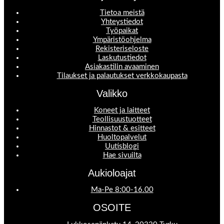
Tietoa meistä
Yhteystiedot
Työpaikat
Ympäristöohjelma
Rekisteriseloste
Laskutustiedot
Asiakastilin avaaminen
Tilaukset ja palautukset verkkokaupasta
Valikko
Koneet ja laitteet
Teollisuustuotteet
Hinnastot & esitteet
Huoltopalvelut
Uutisblogi
Hae sivuilta
Aukioloajat
Ma-Pe 8:00-16.00
OSOITE