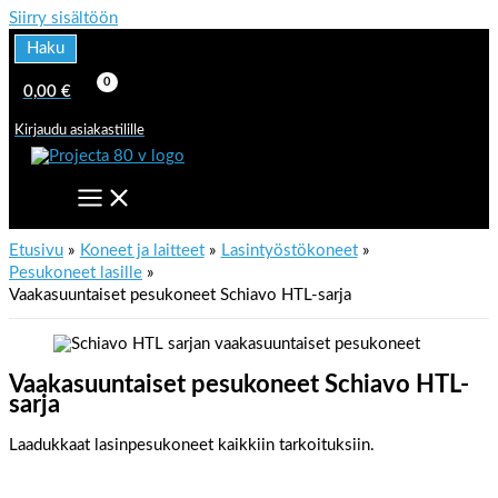
Siirry sisältöön
Haku
0,00
€
Kirjaudu asiakastilille
Etusivu
Koneet ja laitteet
Lasintyöstökoneet
Pesukoneet lasille
Vaakasuuntaiset pesukoneet Schiavo HTL-sarja
Vaakasuuntaiset pesukoneet Schiavo HTL-
sarja
Laadukkaat lasinpesukoneet kaikkiin tarkoituksiin.