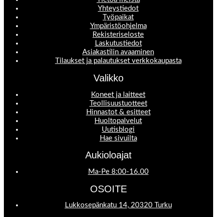
Yhteystiedot
Työpaikat
Ympäristöohjelma
Rekisteriseloste
Laskutustiedot
Asiakastilin avaaminen
Tilaukset ja palautukset verkkokaupasta
Valikko
Koneet ja laitteet
Teollisuustuotteet
Hinnastot & esitteet
Huoltopalvelut
Uutisblogi
Hae sivuilta
Aukioloajat
Ma-Pe 8:00-16.00
OSOITE
Lukkosepänkatu 14, 20320 Turku