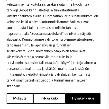
kehittämisen tarkoituksiin. Lisäksi saatamme hyödyntää
tarkkoja geopaikannustietoja ja tunnistautumista
laiteskannauksen avulla. Huomaathan, että suostumuksesi on
voimassa kaikilla aliverkkotunnuksillamme. Voit muuttaa
suostumustasi tai peruuttaa sen milloin tahansa
napsauttamalla "Suostumusasetukset"-painiketta näyttösi
alaosasta. Kunnioitamme valintojasi ja olemme sitoutuneet
tarjoamaan sinulle läpinäkyvän ja turvallisen
selauskokemuksen. Kolmannen osapuolen toimittajat
käsittelevät tietoja seuraaviin tarkoituksiin ja
erityisominaisuuksiin: tallentaa ja/tai käyttää tietoja laitteella,
personoitua mainontaa ja sisältöä, mainontaa ja sisällön
mittaamista, yleisötutkimusta ja palveluiden kehittämistä,
tarkat maantieteelliset tiedot ja tunnistaminen laitteen
skannaus.
Mukauta
Hylkää kaikki
Hyväksy kaikki