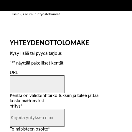
tuotepäällikkö
lasin- ja alumiinintyöstökoneet
YHTEYDENOTTOLOMAKE
Kysy lisää tai pyydä tarjous
"
*
" näyttää pakolliset kentät
URL
Kenttä on validointitarkoituksiin ja tulee jättää
koskemattomaksi.
Yritys
*
Toimipisteen osoite
*