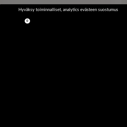
Siirry sisältöön
Hyväksy toiminnalliset, analytics evästeen suostumus
Haku
0,00
€
Kirjaudu asiakastilille
Etusivu
Koneet ja laitteet
Lasintyöstökoneet
Lasin reunahionta ja poraus
Vaakahiomakoneet lasille Sulak BBT
Vaakahiomakone SULAK BBT 03 UNI
Vaakahiomakone SULAK BBT 03 UNI
Annamme mielellämme lisätietoja!