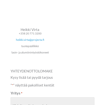
Heikki Virta
+358 20 771 3200
heikki.virta@projecta.fi
tuotepäällikkö
lasin- ja alumiinintyöstökoneet
YHTEYDENOTTOLOMAKE
Kysy lisää tai pyydä tarjous
"
" näyttää pakolliset kentät
*
Yritys
*