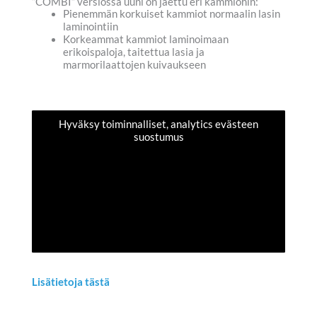
“COMBI” versiossa uuni on jaettu eri kammiohin:
Pienemmän korkuiset kammiot normaalin lasin
laminointiin
Korkeammat kammiot laminoimaan
erikoispaloja, taitettua lasia ja
marmorilaattojen kuivaukseen
Hyväksy toiminnalliset, analytics evästeen
suostumus
Lisätietoja tästä