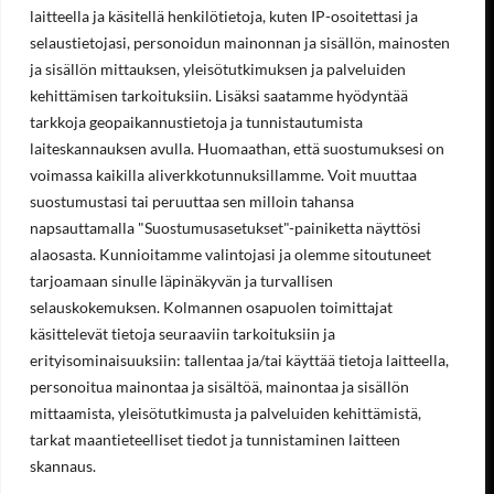
Tietoa meistä
laitteella ja käsitellä henkilötietoja, kuten IP-osoitettasi ja
Yhteystiedot
selaustietojasi, personoidun mainonnan ja sisällön, mainosten
Työpaikat
ja sisällön mittauksen, yleisötutkimuksen ja palveluiden
Ympäristöohjelma
Rekisteriseloste
kehittämisen tarkoituksiin. Lisäksi saatamme hyödyntää
Laskutustiedot
tarkkoja geopaikannustietoja ja tunnistautumista
Asiakastilin avaaminen
laiteskannauksen avulla. Huomaathan, että suostumuksesi on
Tilaukset ja palautukset verkkokaupasta
voimassa kaikilla aliverkkotunnuksillamme. Voit muuttaa
Valikko
suostumustasi tai peruuttaa sen milloin tahansa
napsauttamalla "Suostumusasetukset"-painiketta näyttösi
Koneet ja laitteet
Teollisuustuotteet
alaosasta. Kunnioitamme valintojasi ja olemme sitoutuneet
Hinnastot & esitteet
tarjoamaan sinulle läpinäkyvän ja turvallisen
Huoltopalvelut
selauskokemuksen. Kolmannen osapuolen toimittajat
Uutisblogi
Hae sivuilta
käsittelevät tietoja seuraaviin tarkoituksiin ja
erityisominaisuuksiin: tallentaa ja/tai käyttää tietoja laitteella,
Aukioloajat
personoitua mainontaa ja sisältöä, mainontaa ja sisällön
Ma-Pe 8:00-16.00
mittaamista, yleisötutkimusta ja palveluiden kehittämistä,
tarkat maantieteelliset tiedot ja tunnistaminen laitteen
skannaus.
OSOITE