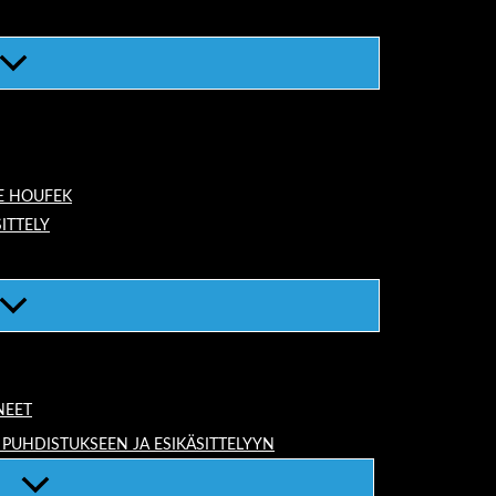
E HOUFEK
ITTELY
NEET
 PUHDISTUKSEEN JA ESIKÄSITTELYYN