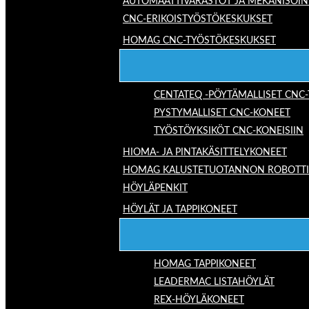
AUTOMAATTIVARASTOT JA MEKANISOIN
CNC-ERIKOISTYÖSTÖKESKUKSET
HOMAG CNC-TYÖSTÖKESKUKSET
CENTATEQ -PÖYTÄMALLISET CNC
PYSTYMALLISET CNC-KONEET
TYÖSTÖYKSIKÖT CNC-KONEISIIN
HIOMA- JA PINTAKÄSITTELYKONEET
HOMAG KALUSTETUOTANNON ROBOTTIRA
HÖYLÄPENKIT
HÖYLÄT JA TAPPIKONEET
HOMAG TAPPIKONEET
LEADERMAC LISTAHÖYLÄT
REX-HÖYLÄKONEET