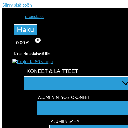
Siirry sisältöön
projecta.ee
Haku
0,00
€
Kirjaudu asiakastilille
KONEET & LAITTEET
ALUMIININTYÖSTÖKONEET
ALUMIINISAHAT