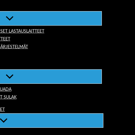
ISET LASTAUSLAITTEET
TTEET
JÄRJESTELMÄT
TUADA
T SULAK
EET