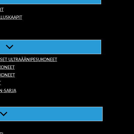
IT
LUSKAAPIT
ISET ULTRAÄÄNIPESUKONEET
KONEET
UKONEET
T
N-SARJA