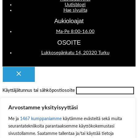
Uutisblogi
Hae sivuilta
Aukioloajat
Ma-Pe 8:00-16.00
OSOITE
Lukkosepänkatu 14, 20320 Turku
Käyttäjätunnus tai sähköpostiosoite
Salasana
Arvostamme yksityisyyttäsi
Muista minut
Me ja
1467 kumppaniamme
käytämme evästeitä sekä muita
seurantatekniikoita parantaaksemme käyttökokemustasi
sivustollamme. Saatamme tallentaa ja/tai käyttää tietoja