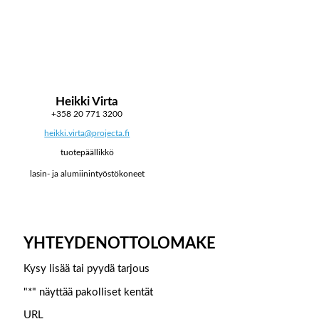
Heikki Virta
+358 20 771 3200
heikki.virta@projecta.fi
tuotepäällikkö
lasin- ja alumiinintyöstökoneet
YHTEYDENOTTOLOMAKE
Kysy lisää tai pyydä tarjous
"
*
" näyttää pakolliset kentät
URL