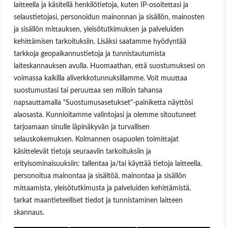
laitteella ja käsitellä henkilötietoja, kuten IP-osoitettasi ja
Lost your password?
selaustietojasi, personoidun mainonnan ja sisällön, mainosten
ja sisällön mittauksen, yleisötutkimuksen ja palveluiden
kehittämisen tarkoituksiin. Lisäksi saatamme hyödyntää
tarkkoja geopaikannustietoja ja tunnistautumista
laiteskannauksen avulla. Huomaathan, että suostumuksesi on
voimassa kaikilla aliverkkotunnuksillamme. Voit muuttaa
suostumustasi tai peruuttaa sen milloin tahansa
napsauttamalla "Suostumusasetukset"-painiketta näyttösi
alaosasta. Kunnioitamme valintojasi ja olemme sitoutuneet
tarjoamaan sinulle läpinäkyvän ja turvallisen
selauskokemuksen. Kolmannen osapuolen toimittajat
käsittelevät tietoja seuraaviin tarkoituksiin ja
erityisominaisuuksiin: tallentaa ja/tai käyttää tietoja laitteella,
personoitua mainontaa ja sisältöä, mainontaa ja sisällön
mittaamista, yleisötutkimusta ja palveluiden kehittämistä,
tarkat maantieteelliset tiedot ja tunnistaminen laitteen
skannaus.