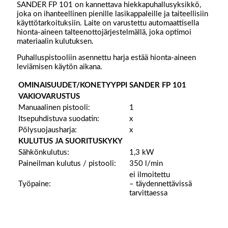
SANDER FP 101 on kannettava hiekkapuhallusyksikkö,
joka on ihanteellinen pienille lasikappaleille ja taiteellisiin
käyttötarkoituksiin. Laite on varustettu automaattisella
hionta-aineen talteenottojärjestelmällä, joka optimoi
materiaalin kulutuksen.
Puhalluspistooliin asennettu harja estää hionta-aineen
leviämisen käytön aikana.
OMINAISUUDET/KONETYYPPI
SANDER FP 101
VAKIOVARUSTUS
Manuaalinen pistooli:
1
Itsepuhdistuva suodatin:
x
Pölysuojausharja:
x
KULUTUS JA SUORITUSKYKY
Sähkönkulutus:
1,3 kW
Paineilman kulutus / pistooli:
350 l/min
ei ilmoitettu
Työpaine:
– täydennettävissä
tarvittaessa