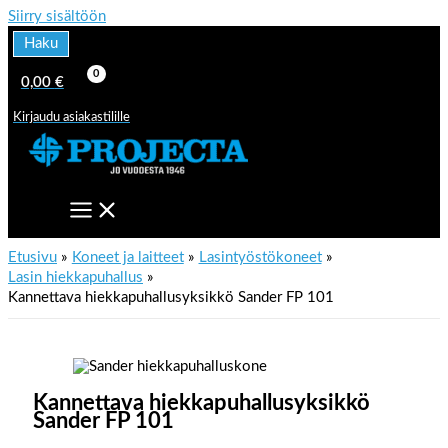
Siirry sisältöön
Haku
0,00
€
Kirjaudu asiakastilille
Etusivu
Koneet ja laitteet
Lasintyöstökoneet
Lasin hiekkapuhallus
Kannettava hiekkapuhallusyksikkö Sander FP 101
Kannettava hiekkapuhallusyksikkö
Sander FP 101