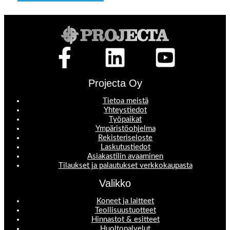
Projecta Oy
Tietoa meistä
Yhteystiedot
Työpaikat
Ympäristöohjelma
Rekisteriseloste
Laskutustiedot
Asiakastilin avaaminen
Tilaukset ja palautukset verkkokaupasta
Valikko
Koneet ja laitteet
Teollisuustuotteet
Hinnastot & esitteet
Huoltopalvelut