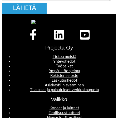
Projecta Oy
Tietoa meistä
Yhteystiedot
Työpaikat
Ympäristöohjelma
Rekisteriseloste
Laskutustiedot
Asiakastilin avaaminen
Tilaukset ja palautukset verkkokaupasta
Valikko
Koneet ja laitteet
Teollisuustuotteet
Hinnastot & esitteet