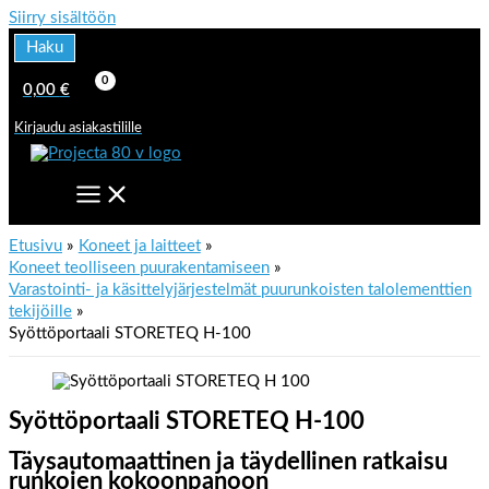
Siirry sisältöön
Haku
0,00
€
Kirjaudu asiakastilille
Etusivu
Koneet ja laitteet
Koneet teolliseen puurakentamiseen
Varastointi- ja käsittelyjärjestelmät puurunkoisten talolementtien
tekijöille
Syöttöportaali STORETEQ H-100
Syöttöportaali STORETEQ H-100
Täysautomaattinen ja täydellinen ratkaisu
runkojen kokoonpanoon