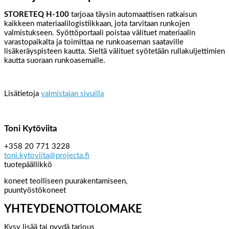
STORETEQ H-100
tarjoaa täysin automaattisen ratkaisun
kaikkeen materiaalilogistiikkaan, jota tarvitaan runkojen
valmistukseen. Syöttöportaali poistaa välituet materiaalin
varastopaikalta ja toimittaa ne runkoaseman saataville
lisäkeräyspisteen kautta. Sieltä välituet syötetään rullakuljettimien
kautta suoraan runkoasemalle.
Lisätietoja
valmistajan sivuilla
Toni Kytöviita
+358 20 771 3228
toni.kytoviita@projecta.fi
tuotepäällikkö
koneet teolliseen puurakentamiseen,
puuntyöstökoneet
YHTEYDENOTTOLOMAKE
Kysy lisää tai pyydä tarjous