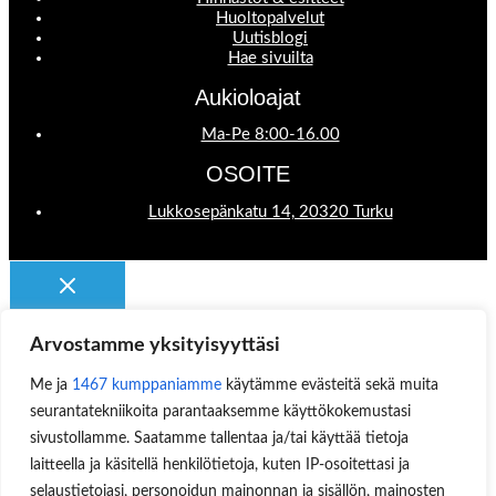
Huoltopalvelut
Uutisblogi
Hae sivuilta
Aukioloajat
Ma-Pe 8:00-16.00
OSOITE
Lukkosepänkatu 14, 20320 Turku
Arvostamme yksityisyyttäsi
Käyttäjätunnus tai sähköpostiosoite
Me ja
1467 kumppaniamme
käytämme evästeitä sekä muita
Salasana
seurantatekniikoita parantaaksemme käyttökokemustasi
Muista minut
sivustollamme. Saatamme tallentaa ja/tai käyttää tietoja
laitteella ja käsitellä henkilötietoja, kuten IP-osoitettasi ja
selaustietojasi, personoidun mainonnan ja sisällön, mainosten