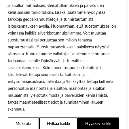
ja sisällön mittauksen, yleisötutkimuksen ja palveluiden
Lost your password?
kehittämisen tarkoituksiin. Lisäksi saatamme hyödyntää
tarkkoja geopaikannustietoja ja tunnistautumista
laiteskannauksen avulla. Huomaathan, että suostumuksesi on
voimassa kaikilla aliverkkotunnuksillamme. Voit muuttaa
suostumustasi tai peruuttaa sen milloin tahansa
napsauttamalla "Suostumusasetukset"-painiketta näyttösi
alaosasta. Kunnioitamme valintojasi ja olemme sitoutuneet
tarjoamaan sinulle läpinäkyvän ja turvallisen
selauskokemuksen. Kolmannen osapuolen toimittajat
käsittelevät tietoja seuraaviin tarkoituksiin ja
erityisominaisuuksiin: tallentaa ja/tai käyttää tietoja laitteella,
personoitua mainontaa ja sisältöä, mainontaa ja sisällön
mittaamista, yleisötutkimusta ja palveluiden kehittämistä,
tarkat maantieteelliset tiedot ja tunnistaminen laitteen
skannaus.
Mukauta
Hylkää kaikki
Hyväksy kaikki