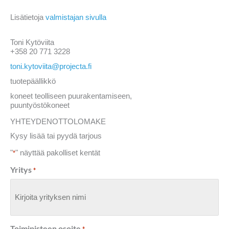
Lisätietoja
valmistajan sivulla
Toni Kytöviita
+358 20 771 3228
toni.kytoviita@projecta.fi
tuotepäällikkö
koneet teolliseen puurakentamiseen,
puuntyöstökoneet
YHTEYDENOTTOLOMAKE
Kysy lisää tai pyydä tarjous
"
" näyttää pakolliset kentät
*
Yritys
*
Toimipisteen osoite