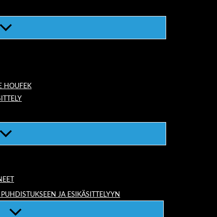
E HOUFEK
ITTELY
NEET
 PUHDISTUKSEEN JA ESIKÄSITTELYYN