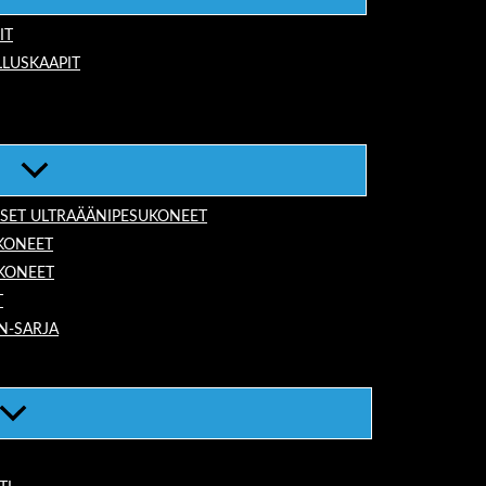
IT
LUSKAAPIT
ISET ULTRAÄÄNIPESUKONEET
KONEET
UKONEET
T
N-SARJA