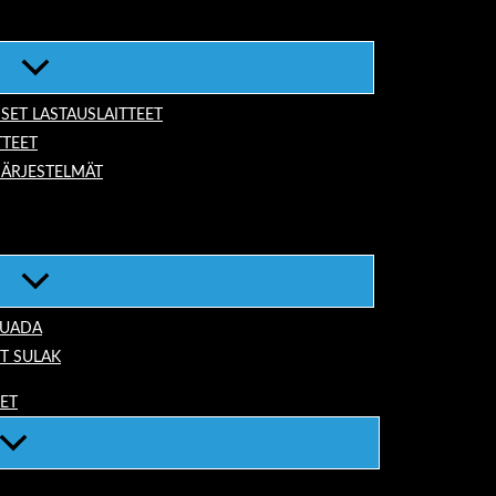
ISET LASTAUSLAITTEET
TTEET
JÄRJESTELMÄT
TUADA
T SULAK
EET