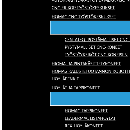
AUTOMAATTIVARASTOT JA MEKANISOIN
CNC-ERIKOISTYÖSTÖKESKUKSET
HOMAG CNC-TYÖSTÖKESKUKSET
CENTATEQ -PÖYTÄMALLISET CNC
PYSTYMALLISET CNC-KONEET
TYÖSTÖYKSIKÖT CNC-KONEISIIN
HIOMA- JA PINTAKÄSITTELYKONEET
HOMAG KALUSTETUOTANNON ROBOTTIRA
HÖYLÄPENKIT
HÖYLÄT JA TAPPIKONEET
HOMAG TAPPIKONEET
LEADERMAC LISTAHÖYLÄT
REX-HÖYLÄKONEET