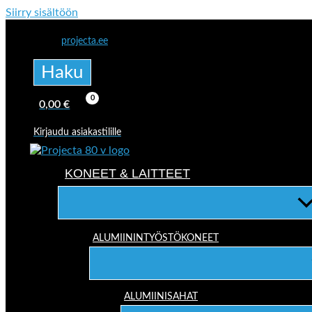
Siirry sisältöön
projecta.ee
Haku
0,00
€
Kirjaudu asiakastilille
KONEET & LAITTEET
ALUMIININTYÖSTÖKONEET
ALUMIINISAHAT