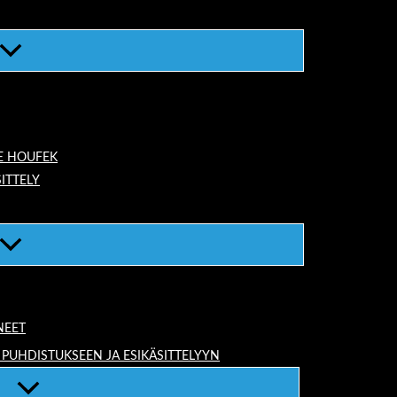
E HOUFEK
ITTELY
NEET
 PUHDISTUKSEEN JA ESIKÄSITTELYYN