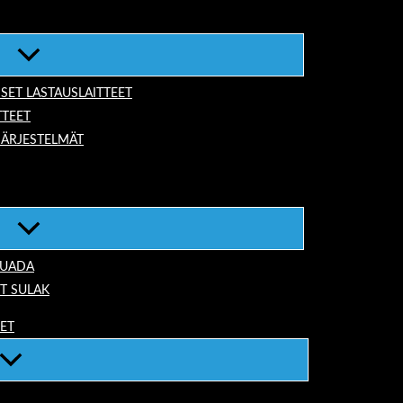
ISET LASTAUSLAITTEET
TTEET
JÄRJESTELMÄT
TUADA
T SULAK
EET