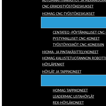
AUTOMAATTIVARASTOT JA MEKANISOIN
CNC-ERIKOISTYÖSTÖKESKUKSET
HOMAG CNC-TYÖSTÖKESKUKSET
CENTATEQ -PÖYTÄMALLISET CNC
PYSTYMALLISET CNC-KONEET
TYÖSTÖYKSIKÖT CNC-KONEISIIN
HIOMA- JA PINTAKÄSITTELYKONEET
HOMAG KALUSTETUOTANNON ROBOTTIRA
HÖYLÄPENKIT
HÖYLÄT JA TAPPIKONEET
HOMAG TAPPIKONEET
LEADERMAC LISTAHÖYLÄT
REX-HÖYLÄKONEET