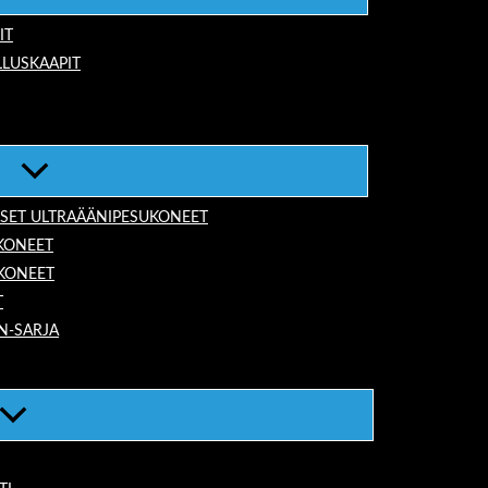
IT
LUSKAAPIT
ISET ULTRAÄÄNIPESUKONEET
KONEET
UKONEET
T
N-SARJA