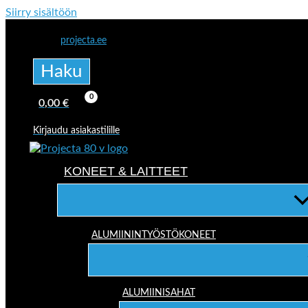
Siirry sisältöön
projecta.ee
Haku
0,00
€
Kirjaudu asiakastilille
KONEET & LAITTEET
ALUMIININTYÖSTÖKONEET
ALUMIINISAHAT