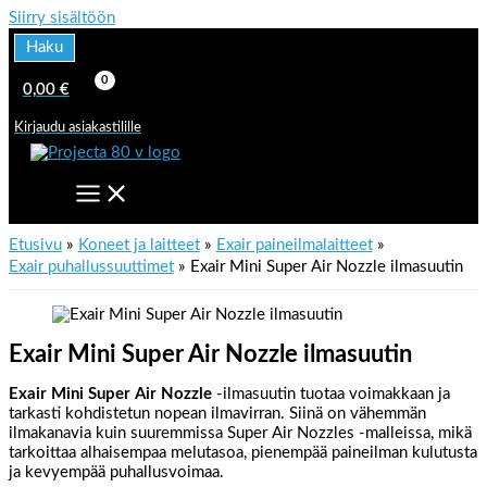
Siirry sisältöön
Haku
0,00
€
Kirjaudu asiakastilille
Etusivu
Koneet ja laitteet
Exair paineilmalaitteet
Exair puhallussuuttimet
Exair Mini Super Air Nozzle ilmasuutin
Exair Mini Super Air Nozzle ilmasuutin
Exair Mini Super Air Nozzle
-ilmasuutin tuotaa voimakkaan ja
tarkasti kohdistetun nopean ilmavirran. Siinä on vähemmän
ilmakanavia kuin suuremmissa Super Air Nozzles -malleissa, mikä
tarkoittaa alhaisempaa melutasoa, pienempää paineilman kulutusta
ja kevyempää puhallusvoimaa.