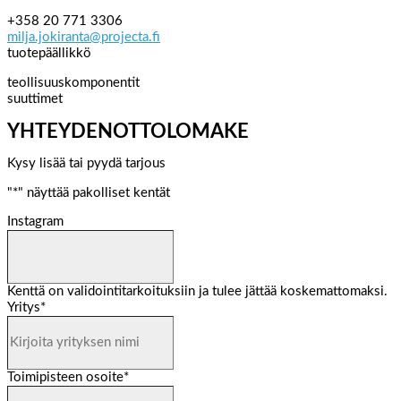
+358 20 771 3306
milja.jokiranta@projecta.fi
tuotepäällikkö
teollisuuskomponentit
suuttimet
YHTEYDENOTTOLOMAKE
Kysy lisää tai pyydä tarjous
"
*
" näyttää pakolliset kentät
Instagram
Kenttä on validointitarkoituksiin ja tulee jättää koskemattomaksi.
Yritys
*
Toimipisteen osoite
*