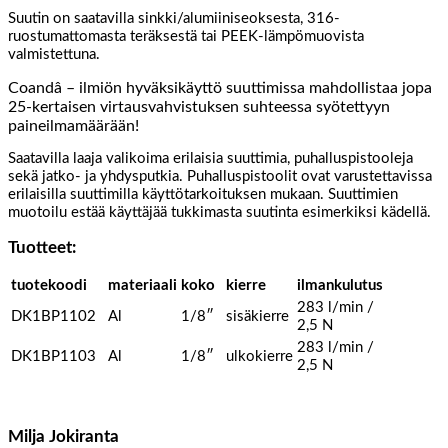
Suutin on saatavilla sinkki/alumiiniseoksesta, 316-
ruostumattomasta teräksestä tai PEEK-lämpömuovista
valmistettuna.
Coandâ – ilmiön hyväksikäyttö suuttimissa mahdollistaa jopa
25-kertaisen virtausvahvistuksen suhteessa syötettyyn
paineilmamäärään!
Saatavilla laaja valikoima erilaisia suuttimia, puhalluspistooleja
sekä jatko- ja yhdysputkia. Puhalluspistoolit ovat varustettavissa
erilaisilla suuttimilla käyttötarkoituksen mukaan. Suuttimien
muotoilu estää käyttäjää tukkimasta suutinta esimerkiksi kädellä.
Tuotteet:
tuotekoodi
materiaali
koko
kierre
ilmankulutus
283 l/min /
DK1BP1102
Al
1/8″
sisäkierre
2,5 N
283 l/min /
DK1BP1103
Al
1/8″
ulkokierre
2,5 N
Milja Jokiranta