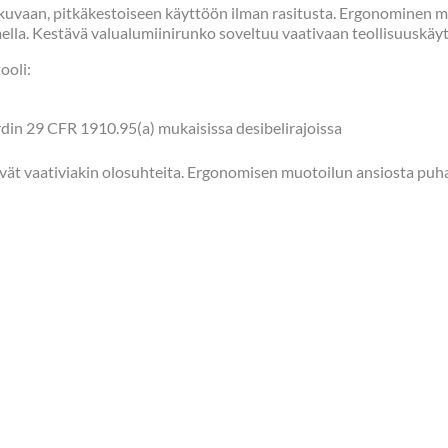
atkuvaan, pitkäkestoiseen käyttöön ilman rasitusta. Ergonominen m
ella. Kestävä valualumiinirunko soveltuu vaativaan teollisuuskäyt
ooli:
in 29 CFR 1910.95(a) mukaisissa desibelirajoissa
tävät vaativiakin olosuhteita. Ergonomisen muotoilun ansiosta puha