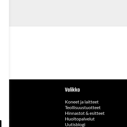
Valikko
Koneet ja laitteet
Teollisuustuotteet
Hinnastot & esitteet
jelma
Huoltopalvelut
ste
Uutisblogi