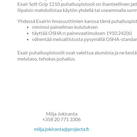
Exair Soft Grip 1210 puhalluspistooli on ihanteellinen j
liipaisin mahdollistaa käytön yhdellä tai useammalla sorm
Yhdessä Exairin ilmasuuttimien kanssa tämä puhalluspist
minimoi paineilman kulutuksen
täyttää OSHA:n painevaatimuksen 1910.242(b)
vähentää melualtistusta pysymällä OSHA-standard
Exair puhalluspistoolit ovat valettua alumiinia ja ne kes
melutaso, tehokas puhallus.
Milja Jokiranta
+358 20 771 3306
milja.jokiranta@projecta.fi