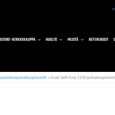
p
OSTORE-VERKKOKAUPPA
HUOLTO
MEISTÄ
REFERENSSIT
 paineilmapuhalluspistoolit
Exair Soft Grip 1210 puhalluspistool