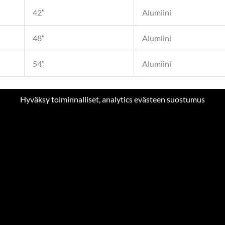
42″
Alumiini
48″
Alumiini
54″
Alumiini
Hyväksy toiminnalliset, analytics evästeen suostumus