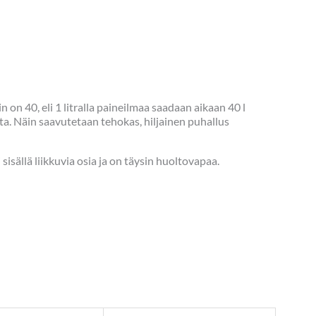
on 40, eli 1 litralla paineilmaa saadaan aikaan 40 l
a. Näin saavutetaan tehokas, hiljainen puhallus
isällä liikkuvia osia ja on täysin huoltovapaa.