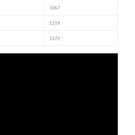
1067
1219
1372