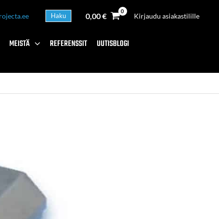
0,00
€
rojecta.ee
Haku
Kirjaudu asiakastilille
MEISTÄ
REFERENSSIT
UUTISBLOGI