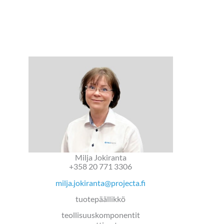
Milja Jokiranta
+358 20 771 3306
milja.jokiranta@projecta.fi
tuotepäällikkö
teollisuuskomponentit