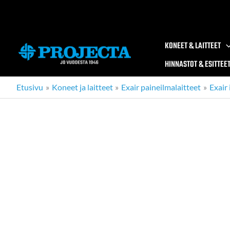
Siirry
sisältöön
KONEET & LAITTEET
HINNASTOT & ESITTEE
Etusivu
Koneet ja laitteet
Exair paineilmalaitteet
Exair