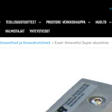
p
TEOLLISUUSTUOTTEET
PROSTORE-VERKKOKAUPPA
HUOLTO
T
VALMISTAJAT
YHTEYSTIEDOT
 ilmaveitset ja ilmavahvistimet
Exair-ilmaveitsi Super alumiinia