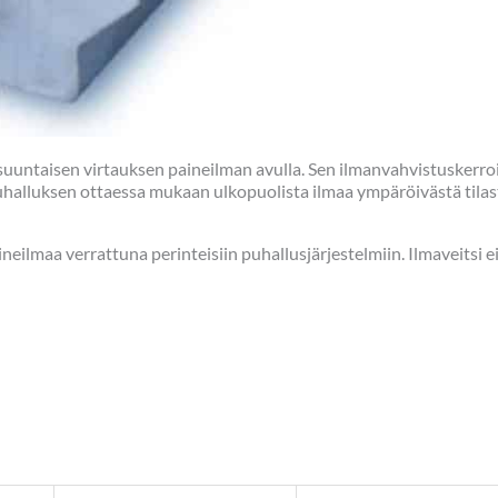
untaisen virtauksen paineilman avulla. Sen ilmanvahvistuskerroin 
halluksen ottaessa mukaan ulkopuolista ilmaa ympäröivästä tilast
maa verrattuna perinteisiin puhallusjärjestelmiin. Ilmaveitsi ei s