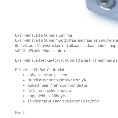
Exair-ilmaveitsi Super alumiinia
Exair-ilmaveitsi Super muodostaa laminaarisen eli yhdensu
ilmavirtaus. Vahvistuskerroin aikaansaadaan paineilmapu
vähäisellä paineilman kulutuksella.
Exair-ilmaveitset käyttävät huomattavasti vähemmän paineil
Esimerkkejä käyttökohteista:
kuivaus pesun jälkeen
puhdistus ennen pintakäsittelyä
kuljettimien / hihnojen puhdistus
lastujen / roskien poisto
kappaleiden jäähdytys
säkkien tai pussien avaus ennen täyttöä
Koot: