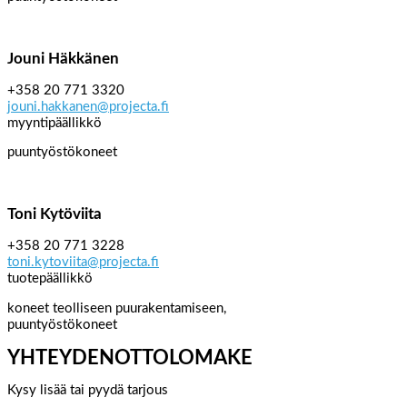
Jouni Häkkänen
+358 20 771 3320
jouni.hakkanen@projecta.fi
myyntipäällikkö
puuntyöstökoneet
Toni Kytöviita
+358 20 771 3228
toni.kytoviita@projecta.fi
tuotepäällikkö
koneet teolliseen puurakentamiseen,
puuntyöstökoneet
YHTEYDENOTTOLOMAKE
Kysy lisää tai pyydä tarjous