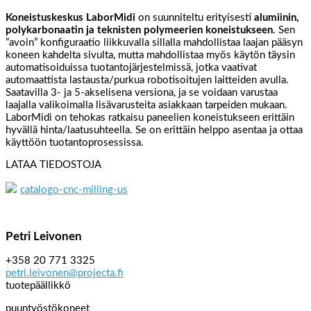
Koneistuskeskus LaborMidi
on suunniteltu erityisesti
alumiinin,
polykarbonaatin ja teknisten polymeerien koneistukseen
. Sen
”avoin” konfiguraatio liikkuvalla sillalla mahdollistaa laajan pääsyn
koneen kahdelta sivulta, mutta mahdollistaa myös käytön täysin
automatisoiduissa tuotantojärjestelmissä, jotka vaativat
automaattista lastausta/purkua robotisoitujen laitteiden avulla.
Saatavilla 3- ja 5-akselisena versiona, ja se voidaan varustaa
laajalla valikoimalla lisävarusteita asiakkaan tarpeiden mukaan.
LaborMidi on tehokas ratkaisu paneelien koneistukseen erittäin
hyvällä hinta/laatusuhteella. Se on erittäin helppo asentaa ja ottaa
käyttöön tuotantoprosessissa.
LATAA TIEDOSTOJA
catalogo-cnc-milling-us
Petri Leivonen
+358 20 771 3325
petri.leivonen@projecta.fi
tuotepäällikkö
puuntyöstökoneet