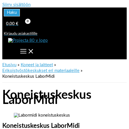
Siirry sisältöön
Haku
0,00
€
Kirjaudu asiakastilille
Etusivu
Koneet ja laitteet
Erikoistyöstökeskukset eri materiaaleille
Koneistuskeskus LaborMidi
Koneistuskeskus
LaborMidi
Koneistuskeskus LaborMidi