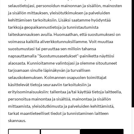
Valikko
selaustietojasi, personoidun mainonnan ja sisällön, mainosten
ja sisällön mittauksen, yleisötutkimuksen ja palveluiden
Koneet ja laitteet
kehittämisen tarkoituksiin. Lisäksi saatamme hyödyntää
Teollisuustuotteet
Hinnastot & esitteet
tarkkoja geopaikannustietoja ja tunnistautumista
Huoltopalvelut
laiteskannauksen avulla. Huomaathan, että suostumuksesi on
Uutisblogi
voimassa kaikilla aliverkkotunnuksillamme. Voit muuttaa
Hae sivuilta
suostumustasi tai peruuttaa sen milloin tahansa
Aukioloajat
napsauttamalla "Suostumusasetukset"-painiketta näyttösi
alaosasta. Kunnioitamme valintojasi ja olemme sitoutuneet
Ma-Pe 8:00-16.00
tarjoamaan sinulle läpinäkyvän ja turvallisen
selauskokemuksen. Kolmannen osapuolen toimittajat
OSOITE
käsittelevät tietoja seuraaviin tarkoituksiin ja
erityisominaisuuksiin: tallentaa ja/tai käyttää tietoja laitteella,
Lukkosepänkatu 14, 20320 Turku
personoitua mainontaa ja sisältöä, mainontaa ja sisällön
mittaamista, yleisötutkimusta ja palveluiden kehittämistä,
tarkat maantieteelliset tiedot ja tunnistaminen laitteen
skannaus.