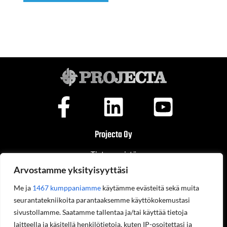
Projecta Oy
Tietoa meistä
Yhteystiedot
Arvostamme yksityisyyttäsi
Työpaikat
Ympäristöohjelma
Me ja
1467 kumppaniamme
käytämme evästeitä sekä muita
Rekisteriseloste
Laskutustiedot
seurantatekniikoita parantaaksemme käyttökokemustasi
Asiakastilin avaaminen
sivustollamme. Saatamme tallentaa ja/tai käyttää tietoja
Tilaukset ja palautukset verkkokaupasta
laitteella ja käsitellä henkilötietoja, kuten IP-osoitettasi ja