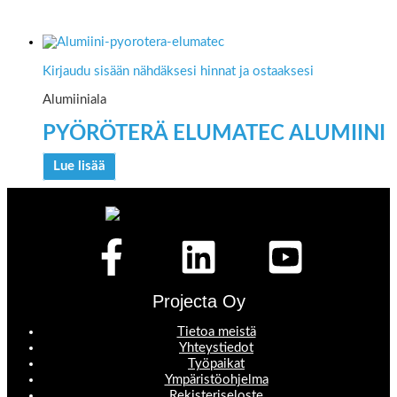
Kirjaudu sisään nähdäksesi hinnat ja ostaaksesi
Alumiiniala
PYÖRÖTERÄ ELUMATEC ALUMIINI
Lue lisää
Projecta Oy
Tietoa meistä
Yhteystiedot
Työpaikat
Ympäristöohjelma
Rekisteriseloste