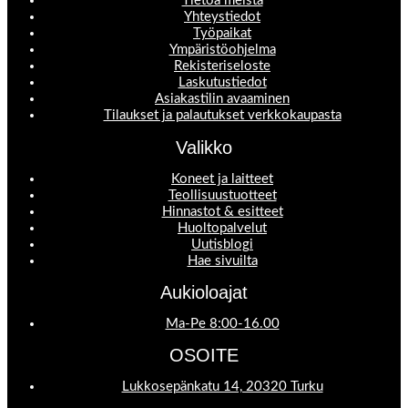
Tietoa meistä
Yhteystiedot
Työpaikat
Ympäristöohjelma
Rekisteriseloste
Laskutustiedot
Asiakastilin avaaminen
Tilaukset ja palautukset verkkokaupasta
Valikko
Koneet ja laitteet
Teollisuustuotteet
Hinnastot & esitteet
Huoltopalvelut
Uutisblogi
Hae sivuilta
Aukioloajat
Ma-Pe 8:00-16.00
OSOITE
Lukkosepänkatu 14, 20320 Turku