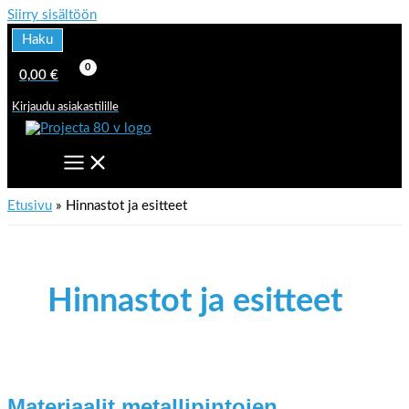
Siirry sisältöön
Haku
0,00
€
Kirjaudu asiakastilille
Etusivu
Hinnastot ja esitteet
Hinnastot ja esitteet
Materiaalit metallipintojen