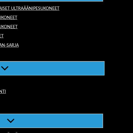
AISET ULTRAÄÄNIPESUKONEET
UKONEET
SUKONEET
ET
AN-SARJA
NTI