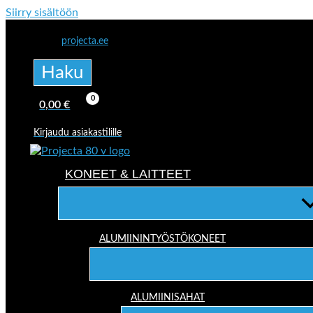
Siirry sisältöön
projecta.ee
Haku
0,00
€
Kirjaudu asiakastilille
KONEET & LAITTEET
ALUMIININTYÖSTÖKONEET
ALUMIINISAHAT