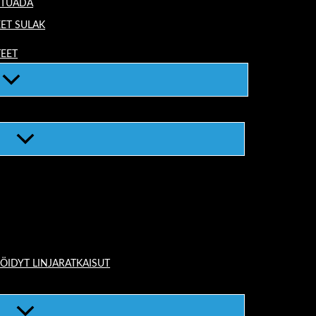
TTUADA
EET SULAK
TEET
ÖIDYT LINJARATKAISUT