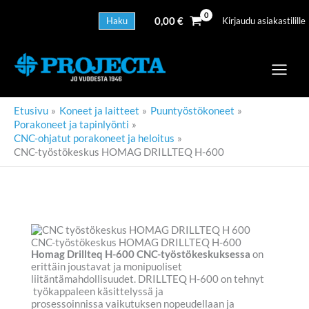
Siirry
sisältöön
Haku
0,00
€
Kirjaudu asiakastilille
Etusivu
Koneet ja laitteet
Puuntyöstökoneet
Porakoneet ja tapinlyönti
CNC-ohjatut porakoneet ja heloitus
CNC-työstökeskus HOMAG DRILLTEQ H-600
CNC-työstökeskus HOMAG DRILLTEQ H-600
Homag Drillteq H-600 CNC-työstökeskuksessa
on
erittäin joustavat ja monipuoliset
liitäntämahdollisuudet. DRILLTEQ H-600 on tehnyt
työkappaleen käsittelyssä ja
prosessoinnissa vaikutuksen nopeudellaan ja