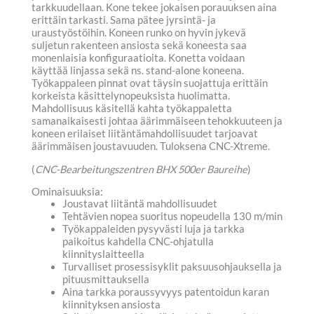
tarkkuudellaan. Kone tekee jokaisen porauuksen aina
erittäin tarkasti. Sama pätee jyrsintä- ja
uraustyöstöihin. Koneen runko on hyvin jykevä
suljetun rakenteen ansiosta sekä koneesta saa
monenlaisia konfiguraatioita. Konetta voidaan
käyttää linjassa sekä ns. stand-alone koneena.
Työkappaleen pinnat ovat täysin suojattuja erittäin
korkeista käsittelynopeuksista huolimatta.
Mahdollisuus käsitellä kahta työkappaletta
samanaikaisesti johtaa äärimmäiseen tehokkuuteen ja
koneen erilaiset liitäntämahdollisuudet tarjoavat
äärimmäisen joustavuuden. Tuloksena CNC-Xtreme.
(
CNC-Bearbeitungszentren BHX 500er Baureihe
)
Ominaisuuksia:
Joustavat liitäntä mahdollisuudet
Tehtävien nopea suoritus nopeudella 130 m/min
Työkappaleiden pysyvästi luja ja tarkka
paikoitus kahdella CNC-ohjatulla
kiinnityslaitteella
Turvalliset prosessisyklit paksuusohjauksella ja
pituusmittauksella
Aina tarkka poraussyvyys patentoidun karan
kiinnityksen ansiosta