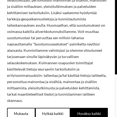
selaustietojasi, personoidun mainonnan ja sisällön, mainosten
Hinnastot & esitteet
ja sisällön mittauksen, yleisötutkimuksen ja palveluiden
Huoltopalvelut
kehittämisen tarkoituksiin. Lisäksi saatamme hyödyntää
Uutisblogi
Hae sivuilta
tarkkoja geopaikannustietoja ja tunnistautumista
laiteskannauksen avulla. Huomaathan, että suostumuksesi on
Aukioloajat
voimassa kaikilla aliverkkotunnuksillamme. Voit muuttaa
Ma-Pe 8:00-16.00
suostumustasi tai peruuttaa sen milloin tahansa
napsauttamalla "Suostumusasetukset"-painiketta näyttösi
alaosasta. Kunnioitamme valintojasi ja olemme sitoutuneet
OSOITE
tarjoamaan sinulle läpinäkyvän ja turvallisen
selauskokemuksen. Kolmannen osapuolen toimittajat
Lukkosepänkatu 14, 20320 Turku
käsittelevät tietoja seuraaviin tarkoituksiin ja
erityisominaisuuksiin: tallentaa ja/tai käyttää tietoja laitteella,
personoitua mainontaa ja sisältöä, mainontaa ja sisällön
mittaamista, yleisötutkimusta ja palveluiden kehittämistä,
tarkat maantieteelliset tiedot ja tunnistaminen laitteen
skannaus.
Mukauta
Hylkää kaikki
Hyväksy kaikki