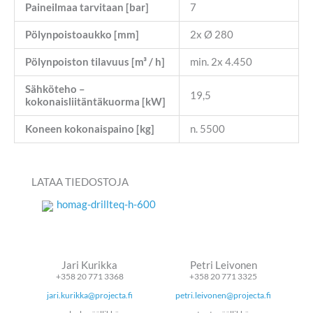
Paineilmaa tarvitaan [bar]
7
Pölynpoistoaukko [mm]
2x Ø 280
Pölynpoiston tilavuus [m³ / h]
min. 2x 4.450
Sähköteho –
19,5
kokonaisliitäntäkuorma [kW]
Koneen kokonaispaino [kg]
n. 5500
LATAA TIEDOSTOJA
homag-drillteq-h-600
Jari Kurikka
Petri Leivonen
+358 20 771 3368
+358 20 771 3325
jari.kurikka@projecta.fi
petri.leivonen@projecta.fi