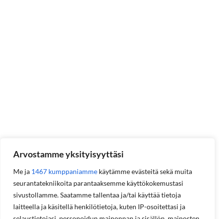
Arvostamme yksityisyyttäsi
Me ja
1467 kumppaniamme
käytämme evästeitä sekä muita
seurantatekniikoita parantaaksemme käyttökokemustasi
sivustollamme. Saatamme tallentaa ja/tai käyttää tietoja
laitteella ja käsitellä henkilötietoja, kuten IP-osoitettasi ja
selaustietojasi, personoidun mainonnan ja sisällön, mainosten