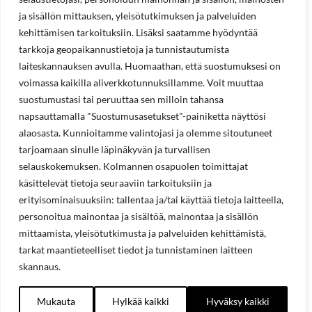
ja sisällön mittauksen, yleisötutkimuksen ja palveluiden
kehittämisen tarkoituksiin. Lisäksi saatamme hyödyntää
tarkkoja geopaikannustietoja ja tunnistautumista
laiteskannauksen avulla. Huomaathan, että suostumuksesi on
voimassa kaikilla aliverkkotunnuksillamme. Voit muuttaa
suostumustasi tai peruuttaa sen milloin tahansa
napsauttamalla "Suostumusasetukset"-painiketta näyttösi
alaosasta. Kunnioitamme valintojasi ja olemme sitoutuneet
tarjoamaan sinulle läpinäkyvän ja turvallisen
selauskokemuksen. Kolmannen osapuolen toimittajat
käsittelevät tietoja seuraaviin tarkoituksiin ja
erityisominaisuuksiin: tallentaa ja/tai käyttää tietoja laitteella,
personoitua mainontaa ja sisältöä, mainontaa ja sisällön
mittaamista, yleisötutkimusta ja palveluiden kehittämistä,
tarkat maantieteelliset tiedot ja tunnistaminen laitteen
skannaus.
Mukauta
Hylkää kaikki
Hyväksy kaikki