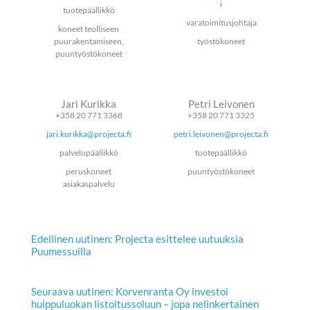
i
tuotepäällikkö
varatoimitusjohtaja
koneet teolliseen
puurakentamiseen,
työstökoneet
puuntyöstökoneet
Jari Kurikka
Petri Leivonen
+358 20 771 3368
+358 20 771 3325
jari.kurikka@projecta.fi
petri.leivonen@projecta.fi
palvelupäällikkö
tuotepäällikkö
peruskoneet
puuntyöstökoneet
asiakaspalvelu
Edellinen uutinen: Projecta esittelee uutuuksia
Puumessuilla
Seuraava uutinen: Korvenranta Oy investoi
huippuluokan listoitussoluun – jopa nelinkertainen