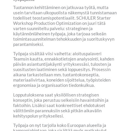
Tuotannon kehittäminen on jatkuvaa työtä, mutta
usein tarvitaan ulkopuolista näkemystä tunnistamaan
todelliset teostamispotentiaalit. SCHULER Starter
Workshop Production Optimization on juuri tätä
varten suunniteltu palvelu: strateginen ja
käytännönläheinen työpaja, joka tarjoaa selkeän
toimintasuunnitelman tehokkuuden ja suorituskyvyn
parantamiseksi.
Työpaja sisältää viisi vaihetta: aloituspalaveri
Teamsin kautta, ennakkotietojen analysointi, kahden
päivän asiantuntijakäynti yrityksessäsi, tulosten ja
suositusten laatiminen sekä loppuesitys. Prosessin
aikana tarkastellaan mm. tuotantokonseptia,
materiaalivirtaa, koneiden sijoittelua, työpisteiden
ergonomiaa ja organisaation tiedonkulkua.
Lopputuloksena saat yksilöllisen strategisen
konseptin, joka perustuu selkeisiin havaintoihin ja
faktoihin. Lisäksi saat konkreettiset ehdotukset
välittömiin parannuksiin sekä pitkän aikavälin
kehityspolun yrityksellesi.
Työpaja on nyt tarjolla koko Euroopan alueella ja
kampanjahintaan, joka sisältää myös matkakulut.