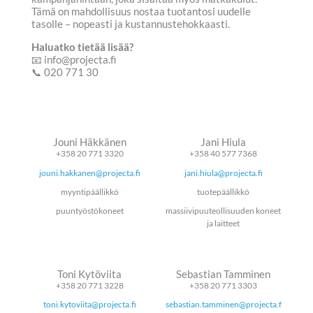
Tämä on mahdollisuus nostaa tuotantosi uudelle
tasolle – nopeasti ja kustannustehokkaasti.
Haluatko tietää lisää?
📧 info@projecta.fi
📞 020 771 30
Jouni Häkkänen
Jani Hiula
+358 20 771 3320
+358 40 577 7368
jouni.hakkanen@projecta.fi
jani.hiula@projecta.fi
myyntipäällikkö
tuotepäällikkö
puuntyöstökoneet
massiivipuuteollisuuden koneet
ja laitteet
Toni Kytöviita
Sebastian Tamminen
+358 20 771 3228
+358 20 771 3303
toni.kytoviita@projecta.fi
sebastian.tamminen@projecta.f