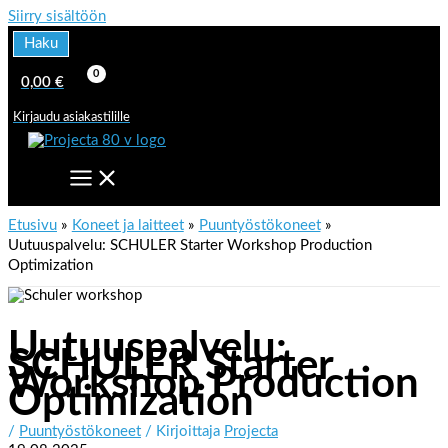
Siirry sisältöön
Haku
0,00
€
Kirjaudu asiakastilille
Etusivu
Koneet ja laitteet
Puuntyöstökoneet
Uutuuspalvelu: SCHULER Starter Workshop Production
Optimization
Uutuuspalvelu:
SCHULER Starter
Workshop Production
Optimization
/
Puuntyöstökoneet
/ Kirjoittaja
Projecta