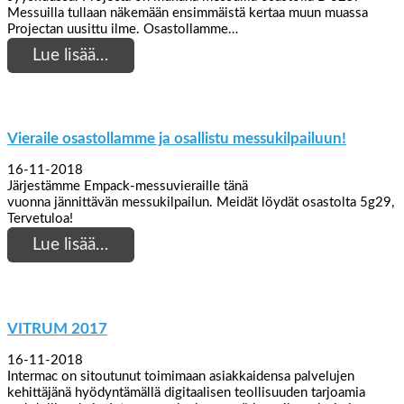
Messuilla tullaan näkemään ensimmäistä kertaa muun muassa
Projectan uusittu ilme. Osastollamme…
Lue lisää…
Vieraile osastollamme ja osallistu messukilpailuun!
16-11-2018
Järjestämme Empack-messuvieraille tänä
vuonna jännittävän messukilpailun. Meidät löydät osastolta 5g29,
Tervetuloa!
Lue lisää…
VITRUM 2017
16-11-2018
Intermac on sitoutunut toimimaan asiakkaidensa palvelujen
kehittäjänä hyödyntämällä digitaalisen teollisuuden tarjoamia