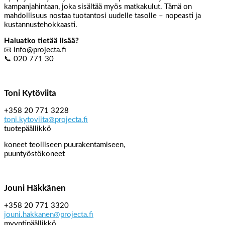
kampanjahintaan, joka sisältää myös matkakulut. Tämä on
mahdollisuus nostaa tuotantosi uudelle tasolle – nopeasti ja
kustannustehokkaasti.
Haluatko tietää lisää?
📧 info@projecta.fi
📞 020 771 30
Toni Kytöviita
+358 20 771 3228
toni.kytoviita@projecta.fi
tuotepäällikkö
koneet teolliseen puurakentamiseen,
puuntyöstökoneet
Jouni Häkkänen
+358 20 771 3320
jouni.hakkanen@projecta.fi
myyntipäällikkö