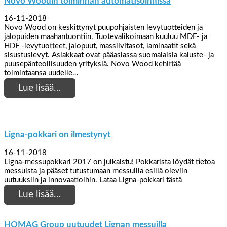
Novo Woodin toiminnan automatisoinnissa
16-11-2018
Novo Wood on keskittynyt puupohjaisten levytuotteiden ja
jalopuiden maahantuontiin. Tuotevalikoimaan kuuluu MDF- ja
HDF -levytuotteet, jalopuut, massiivitasot, laminaatit sekä
sisustuslevyt. Asiakkaat ovat pääasiassa suomalaisia kaluste- ja
puusepänteollisuuden yrityksiä. Novo Wood kehittää
toimintaansa uudelle…
Lue lisää…
Ligna-pokkari on ilmestynyt
16-11-2018
Ligna-messupokkari 2017 on julkaistu! Pokkarista löydät tietoa
messuista ja pääset tutustumaan messuilla esillä oleviin
uutuuksiin ja innovaatioihin. Lataa Ligna-pokkari tästä
Lue lisää…
HOMAG Group uutuudet Lignan messuilla