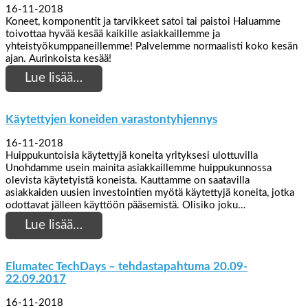
16-11-2018
Koneet, komponentit ja tarvikkeet satoi tai paistoi Haluamme
toivottaa hyvää kesää kaikille asiakkaillemme ja
yhteistyökumppaneillemme! Palvelemme normaalisti koko kesän
ajan. Aurinkoista kesää!
Lue lisää…
Käytettyjen koneiden varastontyhjennys
16-11-2018
Huippukuntoisia käytettyjä koneita yrityksesi ulottuvilla
Unohdamme usein mainita asiakkaillemme huippukunnossa
olevista käytetyistä koneista. Kauttamme on saatavilla
asiakkaiden uusien investointien myötä käytettyjä koneita, jotka
odottavat jälleen käyttöön pääsemistä. Olisiko joku…
Lue lisää…
Elumatec TechDays – tehdastapahtuma 20.09-
22.09.2017
16-11-2018