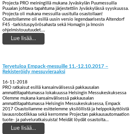
Projecta PRO meiningillä mukana Jyväskylän Puumessuilla
Puualan johtava tapahtuma järjestettiin Jyväskylässä syyskuussa.
Projecta oli mukana messuilla uusitulla osastollaan!
Osastollamme oli esillä uusin versio legendaarisesta Altendorf
F45 -tarkistuspyörösahasta sekä Homagin ja Imosin
ohjelmistouutuudet….
Lue lisää…
Tervetuloa Empack-messuille 11.-12.10.2017 –
Rekisteröidy messuvieraaksi
16-11-2018
PRO ratkaisut esillä kansainvälisessä pakkausalan
ammattitapahtumassa lokakuussa Helsingin Messukeskuksessa
Olemme mukana kansainvälisessä pakkausalan
ammattitapahtumassa Helsingin Messukeskuksessa, Empack
2017 Osastollamme esittelemme yksilöllistä ja helppokäyttöistä
lavausrobotiikkaa sekä kerromme Projectan pakkausautomaation
tuote- ja palveluratkaisuista! Meidät löydät osastolta…
Lue lisää…