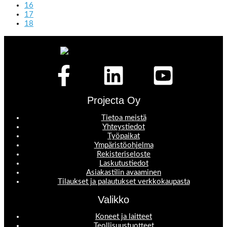
16
17
18
Projecta Oy
Tietoa meistä
Yhteystiedot
Työpaikat
Ympäristöohjelma
Rekisteriseloste
Laskutustiedot
Asiakastilin avaaminen
Tilaukset ja palautukset verkkokaupasta
Valikko
Koneet ja laitteet
Teollisuustuotteet