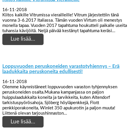
16-11-2018
Kiitos kaikille Vitrumissa vierailleille! Vitrum järjestettiin tänä
vuonna 3-6.2017 Italiassa. Tämän vuoden Virtum oli menestys
monella tapaa. Vuoden 2017 tapahtuma houkutteli paikalle useita
tuhansia kävijöitä. Neljä päivää kestänyt tapahtuma keräsi…
Lue lisää…
Loppuvuoden peruskoneiden varastotyhjennys – Erä
laadukkaita peruskoneita edullisesti!
16-11-2018
Olemme käynnistäneet loppuvuoden varaston tyhjennyksen
peruskoneiden osalta.Mukana kampanjassa on paljon
huippulaadukkaita koneita ja tarvikkeita, kuten Altendorf
tarkistuspyörösahoja, Sjöberg höyläpenkkejä, Flott
penkkiporakoneita, Winlet 350 apukurotin ja paljon muuta!
Liittenä olevan tarjoushinnaston…
Lue lisää…