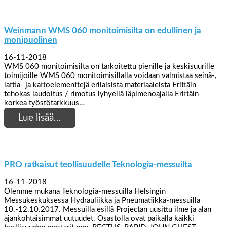
Weinmann WMS 060 monitoimisilta on edullinen ja
monipuolinen
16-11-2018
WMS 060 monitoimisilta on tarkoitettu pienille ja keskisuurille
toimijoille WMS 060 monitoimisillalla voidaan valmistaa seinä-,
lattia- ja kattoelementtejä erilaisista materiaaleista Erittäin
tehokas laudoitus / rimotus lyhyellä läpimenoajalla Erittäin
korkea työstötarkkuus…
Lue lisää…
PRO ratkaisut teollisuudelle Teknologia-messuilta
16-11-2018
Olemme mukana Teknologia-messuilla Helsingin
Messukeskuksessa Hydrauliikka ja Pneumatiikka-messuilla
10.-12.10.2017. Messuilla esillä Projectan uusittu ilme ja alan
ajankohtaisimmat uutuudet. Osastolla ovat paikalla kaikki