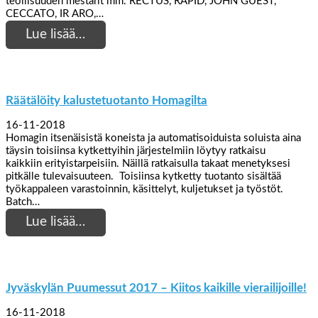
teollisuuden mestarit mm. RECTUS, RAPID, JOHN GUEST,
CECCATO, IR ARO,…
Lue lisää…
Räätälöity kalustetuotanto Homagilta
16-11-2018
Homagin itsenäisistä koneista ja automatisoiduista soluista aina
täysin toisiinsa kytkettyihin järjestelmiin löytyy ratkaisu
kaikkiin erityistarpeisiin. Näillä ratkaisulla takaat menetyksesi
pitkälle tulevaisuuteen. Toisiinsa kytketty tuotanto sisältää
työkappaleen varastoinnin, käsittelyt, kuljetukset ja työstöt.
Batch…
Lue lisää…
Jyväskylän Puumessut 2017 – Kiitos kaikille vierailijoille!
16-11-2018