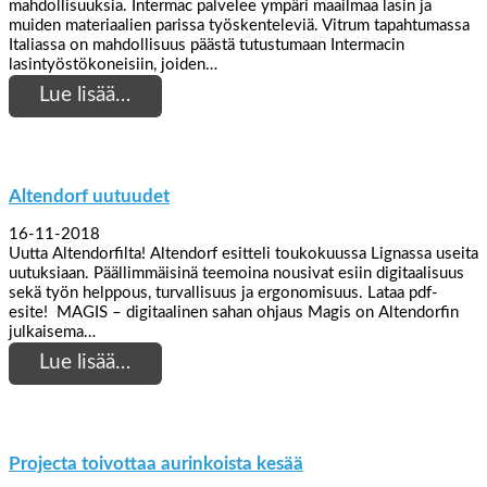
mahdollisuuksia. Intermac palvelee ympäri maailmaa lasin ja
muiden materiaalien parissa työskenteleviä. Vitrum tapahtumassa
Italiassa on mahdollisuus päästä tutustumaan Intermacin
lasintyöstökoneisiin, joiden…
Lue lisää…
Altendorf uutuudet
16-11-2018
Uutta Altendorfilta! Altendorf esitteli toukokuussa Lignassa useita
uutuksiaan. Päällimmäisinä teemoina nousivat esiin digitaalisuus
sekä työn helppous, turvallisuus ja ergonomisuus. Lataa pdf-
esite! MAGIS – digitaalinen sahan ohjaus Magis on Altendorfin
julkaisema…
Lue lisää…
Projecta toivottaa aurinkoista kesää