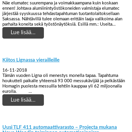
Näe elumatec suurempana ja voimakkaampana kuin koskaan
ennen! Johtava alumiinintyöstökoneiden valmistaja elumatec
järjestää syyskuussa tehdastapahtuman tuotantolaitoksellaan
Saksassa. Nähtävillä tulee olemaan erittäin laaja valikoima alan
parhaita koneita sekä työstönäytöksiä. Esillä mm.: Useita…
Lue lisää…
Kiitos Lignassa vierailleille
16-11-2018
Tämän vuoden Ligna oli menestys monella tapaa. Tapahtuma
houkutteli paikalle yhteensä 93 000 messukävijää ja pelkästään
Homagin puolesta messuilla tehtiin kauppaa yli 62 miljoonalla
eurolla. …
Lue lisää…
Uusi TLF 411 automaattivarasto – Projecta mukana