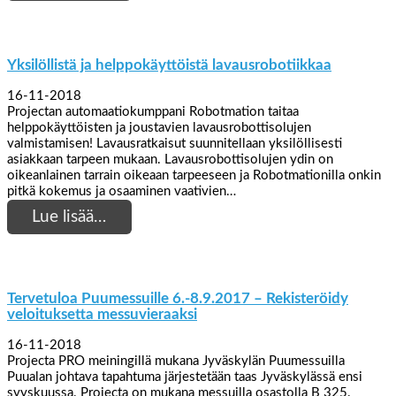
Yksilöllistä ja helppokäyttöistä lavausrobotiikkaa
16-11-2018
Projectan automaatiokumppani Robotmation taitaa
helppokäyttöisten ja joustavien lavausrobottisolujen
valmistamisen! Lavausratkaisut suunnitellaan yksilöllisesti
asiakkaan tarpeen mukaan. Lavausrobottisolujen ydin on
oikeanlainen tarrain oikeaan tarpeeseen ja Robotmationilla onkin
pitkä kokemus ja osaaminen vaativien…
Lue lisää…
Tervetuloa Puumessuille 6.-8.9.2017 – Rekisteröidy
veloituksetta messuvieraaksi
16-11-2018
Projecta PRO meiningillä mukana Jyväskylän Puumessuilla
Puualan johtava tapahtuma järjestetään taas Jyväskylässä ensi
syyskuussa. Projecta on mukana messuilla osastolla B 325.