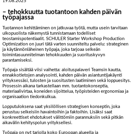
19.08.2025
– tehokkuutta tuotantoon kahden päivän
työpajassa
Tuotannon kehittäminen on jatkuvaa työtä, mutta usein tarvitaan
ulkopuolista näkemystä tunnistamaan todelliset
teostamispotentiaalit. SCHULER Starter Workshop Production
Optimization on juuri tätä varten suunniteltu palvelu: strateginen
ja käytännönläheinen työpaja, joka tarjoaa selkeän
toimintasuunnitelman tehokkuuden ja suorituskyvyn
parantamiseksi.
Työpaja sisältää viisi vaihetta: aloituspalaveri Teamsin kautta,
ennakkotietojen analysointi, kahden päivän asiantuntijakäynti
yrityksessäsi, tulosten ja suositusten laatiminen sekä loppuesitys.
Prosessin aikana tarkastellaan mm. tuotantokonseptia,
materiaalivirtaa, koneiden sijoittelua, työpisteiden ergonomiaa ja
organisaation tiedonkulkua.
Lopputuloksena saat yksilöllisen strategisen konseptin, joka
perustuu selkeisiin havaintoihin ja faktoihin. Lisäksi saat
konkreettiset ehdotukset välittömiin parannuksiin sekä pitkän
aikavälin kehityspolun yrityksellesi.
Työpaja on nyt tarjolla koko Euroopan alueella ja