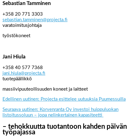
Sebastian Tamminen
+358 20 771 3303
sebastian.tamminen@projecta.fi
varatoimitusjohtaja
työstökoneet
Jani Hiula
+358 40 577 7368
jani.hiula@projecta.fi
tuotepäällikkö
massiivipuuteollisuuden koneet ja laitteet
Edellinen uutinen: Projecta esittelee uutuuksia Puumessuilla
Seuraava uutinen: Korvenranta Oy investoi huippuluokan
listoitussoluun – jopa nelinkertainen kapasiteetti
– tehokkuutta tuotantoon kahden päivän
työpajassa