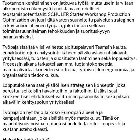
Tuotannon kehittäminen on jatkuvaa työtä, mutta usein tarvitaan
ulkopuolista näkemystä tunnistamaan todelliset
teostamispotentiaalit. SCHULER Starter Workshop Production
Optimization on juuri tätä varten suunniteltu palvelu: strateginen
ja käytännönläheinen työpaja, joka tarjoaa selkeän
toimintasuunnitelman tehokkuuden ja suorituskyvyn
parantamiseksi.
Työpaja sisältää viisi vaihetta: aloituspalaveri Teamsin kautta,
ennakkotietojen analysointi, kahden päivän asiantuntijakäynti
yrityksessäsi, tulosten ja suositusten laatiminen sekä loppuesitys.
Prosessin aikana tarkastellaan mm. tuotantokonseptia,
materiaalivirtaa, koneiden sijoittelua, työpisteiden ergonomiaa ja
organisaation tiedonkulkua.
Lopputuloksena saat yksilöllisen strategisen konseptin, joka
perustuu selkeisiin havaintoihin ja faktoihin. Lisäksi saat
konkreettiset ehdotukset välittömiin parannuksiin sekä pitkän
aikavälin kehityspolun yrityksellesi.
Työpaja on nyt tarjolla koko Euroopan alueella ja
kampanjahintaan, joka sisältää myös matkakulut. Tämä on
mahdollisuus nostaa tuotantosi uudelle tasolle – nopeasti ja
kustannustehokkaasti.
Haluatko tietää lisää?