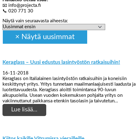
📧 info@projecta.fi
📞 020 771 30
Näytä vain seuraavasta aiheesta:
Keraglass – Uusi edustus lasintyöstön ratkaisuihin!
16-11-2018
Keraglass on Italialainen lasintyöstön ratkaisuihin ja koneisiin
keskittynyt yritys. Yritys tunnetaan maailmanlaajuisesti laadusta ja
luotettavuudesta. Keraglass aloitti toimintansa 90-luvun
alkupuolella. Usean vuoden kokemuksen pohjalta yritys on
vakiinnuttanut paikkansa etenkin tasolasin ja taivutetun…
Lue lisää…
Kiitos kaikille Vitrumissa vierailleille