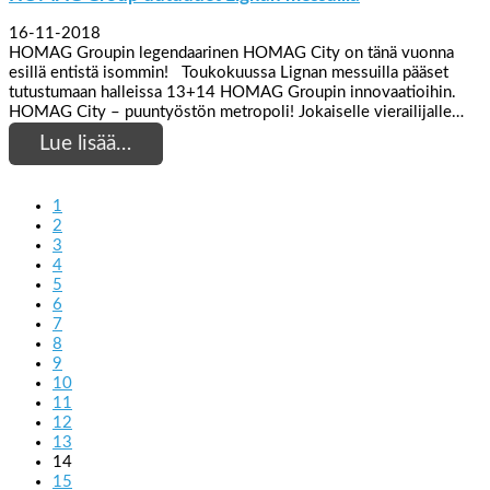
16-11-2018
HOMAG Groupin legendaarinen HOMAG City on tänä vuonna
esillä entistä isommin! Toukokuussa Lignan messuilla pääset
tutustumaan halleissa 13+14 HOMAG Groupin innovaatioihin.
HOMAG City – puuntyöstön metropoli! Jokaiselle vierailijalle…
Lue lisää…
1
2
3
4
5
6
7
8
9
10
11
12
13
14
15