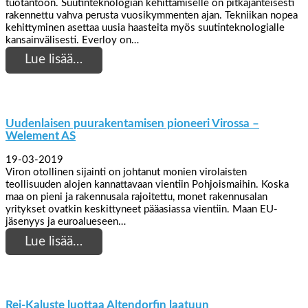
tuotantoon. Suutinteknologian kehittämiselle on pitkäjänteisesti
rakennettu vahva perusta vuosikymmenten ajan. Tekniikan nopea
kehittyminen asettaa uusia haasteita myös suutinteknologialle
kansainvälisesti. Everloy on…
Lue lisää…
Uudenlaisen puurakentamisen pioneeri Virossa –
Welement AS
19-03-2019
Viron otollinen sijainti on johtanut monien virolaisten
teollisuuden alojen kannattavaan vientiin Pohjoismaihin. Koska
maa on pieni ja rakennusala rajoitettu, monet rakennusalan
yritykset ovatkin keskittyneet pääasiassa vientiin. Maan EU-
jäsenyys ja euroalueseen…
Lue lisää…
Rei-Kaluste luottaa Altendorfin laatuun