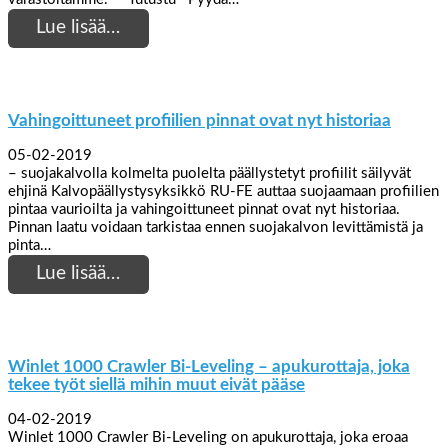
Lue lisää…
Vahingoittuneet profiilien pinnat ovat nyt historiaa
05-02-2019
– suojakalvolla kolmelta puolelta päällystetyt profiilit säilyvät
ehjinä Kalvopäällystysyksikkö RU-FE auttaa suojaamaan profiilien
pintaa vaurioilta ja vahingoittuneet pinnat ovat nyt historiaa.
Pinnan laatu voidaan tarkistaa ennen suojakalvon levittämistä ja
pinta…
Lue lisää…
Winlet 1000 Crawler Bi-Leveling – apukurottaja, joka
tekee työt siellä mihin muut eivät pääse
04-02-2019
Winlet 1000 Crawler Bi-Leveling on apukurottaja, joka eroaa