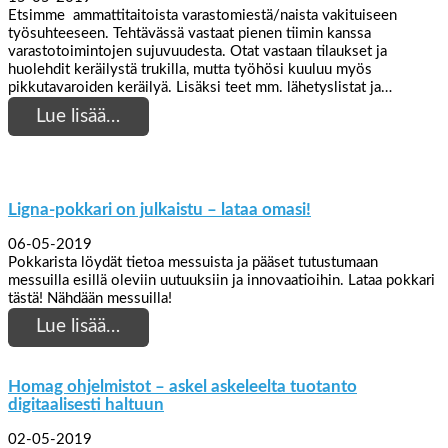
Etsimme ammattitaitoista varastomiestä/naista vakituiseen
työsuhteeseen. Tehtävässä vastaat pienen tiimin kanssa
varastotoimintojen sujuvuudesta. Otat vastaan tilaukset ja
huolehdit keräilystä trukilla, mutta työhösi kuuluu myös
pikkutavaroiden keräilyä. Lisäksi teet mm. lähetyslistat ja…
Lue lisää…
Ligna-pokkari on julkaistu – lataa omasi!
06-05-2019
Pokkarista löydät tietoa messuista ja pääset tutustumaan
messuilla esillä oleviin uutuuksiin ja innovaatioihin. Lataa pokkari
tästä! Nähdään messuilla!
Lue lisää…
Homag ohjelmistot – askel askeleelta tuotanto
digitaalisesti haltuun
02-05-2019