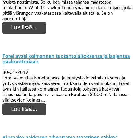
muista nostimista. Se kulkee missä tahansa maastossa
telaketjuilla. Winlet Crawlerilla on dynaaminen taso-ohjaus, joka
pitää ylärungon vaakatasossa kaltevalla alustalla. Se on
apukurottaja,…
Lue lisää…
Forel avasi kolmannen tuotantolaitoksensa ja laajentaa
pääkonttoriaan
30-01-2019
Forel valmistaa koneita taso- ja eristyslasin valmistukseen, ja
yritys vastaa myös kasvavien markkinoiden vaatimuksiin. Forel
avasikin Italiassa kolmannen tuotantolaitoksensa kasvavan
tilausmäärän tarpeisiin. Tehdas on kooltaan 3 000 m2. Italiassa
sijaitsevien kolmen…
Lue lisää…
Kiusaako pakkasen aiheuttama staattinen sähkö?