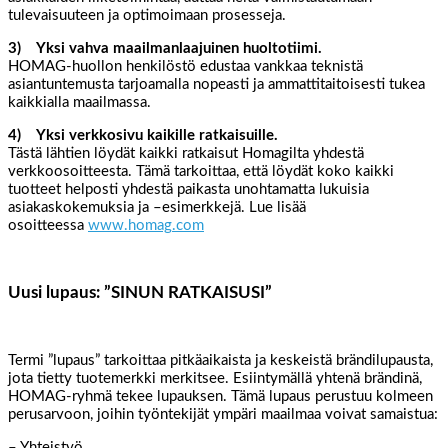
tulevaisuuteen ja optimoimaan prosesseja.
3) Yksi vahva maailmanlaajuinen huoltotiimi.
HOMAG-huollon henkilöstö edustaa vankkaa teknistä
asiantuntemusta tarjoamalla nopeasti ja ammattitaitoisesti tukea
kaikkialla maailmassa.
4) Yksi verkkosivu kaikille ratkaisuille.
Tästä lähtien löydät kaikki ratkaisut Homagilta yhdestä
verkkoosoitteesta. Tämä tarkoittaa, että löydät koko kaikki
tuotteet helposti yhdestä paikasta unohtamatta lukuisia
asiakaskokemuksia ja –esimerkkejä. Lue lisää
osoitteessa
www.homag.com
Uusi lupaus: ”SINUN RATKAISUSI”
Termi ”lupaus” tarkoittaa pitkäaikaista ja keskeistä brändilupausta,
jota tietty tuotemerkki merkitsee. Esiintymällä yhtenä brändinä,
HOMAG-ryhmä tekee lupauksen. Tämä lupaus perustuu kolmeen
perusarvoon, joihin työntekijät ympäri maailmaa voivat samaistua:
– Yhteistyö