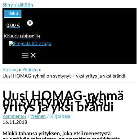
Siirry sisältöön
Haku
0,00
€
Kirjaudu asiakastilille
Etusivu
Yleinen
Uusi HOMAG-ryhmä on syntynyt – yksi yritys ja yksi brändi
Uusi HOMAG-ryhmä
on syntynyt – yksi
yritys ja yksi brändi
Kommentoi
/
Yleinen
/ Kirjoittaja
16.11.2018
Minkä tahansa yrityksen, joka etsii menestystä