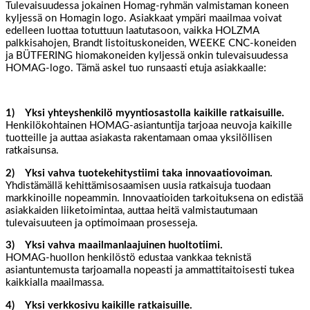
Tulevaisuudessa jokainen Homag-ryhmän valmistaman koneen
kyljessä on Homagin logo. Asiakkaat ympäri maailmaa voivat
edelleen luottaa totuttuun laatutasoon, vaikka HOLZMA
palkkisahojen, Brandt listoituskoneiden, WEEKE CNC-koneiden
ja BÜTFERING hiomakoneiden kyljessä onkin tulevaisuudessa
HOMAG-logo. Tämä askel tuo runsaasti etuja asiakkaalle:
1) Yksi yhteyshenkilö myyntiosastolla kaikille ratkaisuille.
Henkilökohtainen HOMAG-asiantuntija tarjoaa neuvoja kaikille
tuotteille ja auttaa asiakasta rakentamaan omaa yksilöllisen
ratkaisunsa.
2) Yksi vahva tuotekehitystiimi taka innovaatiovoiman.
Yhdistämällä kehittämisosaamisen uusia ratkaisuja tuodaan
markkinoille nopeammin. Innovaatioiden tarkoituksena on edistää
asiakkaiden liiketoimintaa, auttaa heitä valmistautumaan
tulevaisuuteen ja optimoimaan prosesseja.
3) Yksi vahva maailmanlaajuinen huoltotiimi.
HOMAG-huollon henkilöstö edustaa vankkaa teknistä
asiantuntemusta tarjoamalla nopeasti ja ammattitaitoisesti tukea
kaikkialla maailmassa.
4) Yksi verkkosivu kaikille ratkaisuille.