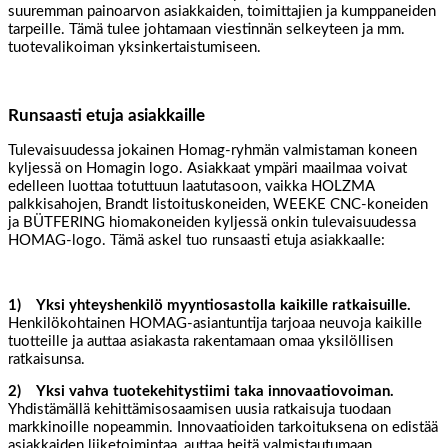
suuremman painoarvon asiakkaiden, toimittajien ja kumppaneiden
tarpeille. Tämä tulee johtamaan viestinnän selkeyteen ja mm.
tuotevalikoiman yksinkertaistumiseen.
Runsaasti etuja asiakkaille
Tulevaisuudessa jokainen Homag-ryhmän valmistaman koneen
kyljessä on Homagin logo. Asiakkaat ympäri maailmaa voivat
edelleen luottaa totuttuun laatutasoon, vaikka HOLZMA
palkkisahojen, Brandt listoituskoneiden, WEEKE CNC-koneiden
ja BÜTFERING hiomakoneiden kyljessä onkin tulevaisuudessa
HOMAG-logo. Tämä askel tuo runsaasti etuja asiakkaalle:
1) Yksi yhteyshenkilö myyntiosastolla kaikille ratkaisuille.
Henkilökohtainen HOMAG-asiantuntija tarjoaa neuvoja kaikille
tuotteille ja auttaa asiakasta rakentamaan omaa yksilöllisen
ratkaisunsa.
2) Yksi vahva tuotekehitystiimi taka innovaatiovoiman.
Yhdistämällä kehittämisosaamisen uusia ratkaisuja tuodaan
markkinoille nopeammin. Innovaatioiden tarkoituksena on edistää
asiakkaiden liiketoimintaa, auttaa heitä valmistautumaan