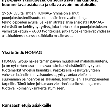
nykypäivän taloudessa, on seurattava markkinoita,
kuunneltava asiakasta ja oltava avoin muutoksille.
1960-luvulta lähtien HOMAG-ryhmä on ajanut
puunjalostusteollisuutta eteenpäin innovaatioiden ja
teknologioiden avulla. Selkeän strategiansa ansiosta HOMAG-
ryhmästä on kehittynyt yritys, joka kattaa koko puunjalostuksen
valmistusketjun – 6000 työntekijää, jotka työskentelevät yhdessä
asiakkaidensa kanssa kaikkialla maailmassa.
Yksi brändi: HOMAG
HOMAG Group näkee tämän päivän muutokset mahdollisuutena,
ja on nyt ottamassa seuraavaa askelta: yhdistämällä nykyiset
tuotemerkit yhdeksi brändiksi. Päätöksellä keskittyä yhteen
vahvaan brändiin tulevaisuudessa, yritys antaa vieläkin
suuremman painoarvon asiakkaiden, toimittajien ja kumppaneiden
tarpeille. Tämä tulee johtamaan viestinnän selkeyteen ja mm.
tuotevalikoiman yksinkertaistumiseen.
Runsaasti etuja asiakkaille