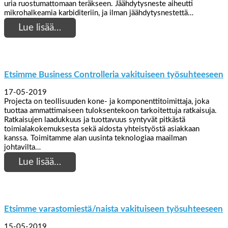
uria ruostumattomaan teräkseen. Jäähdytysneste aiheutti
mikrohalkeamia karbiditeriin, ja ilman jäähdytysnestettä…
Lue lisää…
Etsimme Business Controlleria vakituiseen työsuhteeseen
17-05-2019
Projecta on teollisuuden kone- ja komponenttitoimittaja, joka
tuottaa ammattimaiseen tuloksentekoon tarkoitettuja ratkaisuja.
Ratkaisujen laadukkuus ja tuottavuus syntyvät pitkästä
toimialakokemuksesta sekä aidosta yhteistyöstä asiakkaan
kanssa. Toimitamme alan uusinta teknologiaa maailman
johtavilta…
Lue lisää…
Etsimme varastomiestä/naista vakituiseen työsuhteeseen
15-05-2019