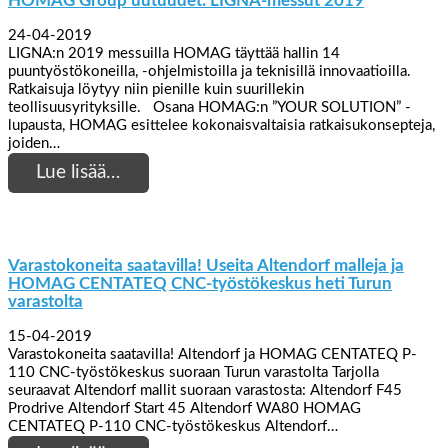
HOMAG Group uutuudet: LIGNA-messut 2019
24-04-2019
LIGNA:n 2019 messuilla HOMAG täyttää hallin 14
puuntyöstökoneilla, -ohjelmistoilla ja teknisillä innovaatioilla.
Ratkaisuja löytyy niin pienille kuin suurillekin
teollisuusyrityksille. Osana HOMAG:n ”YOUR SOLUTION” -
lupausta, HOMAG esittelee kokonaisvaltaisia ratkaisukonsepteja,
joiden…
Lue lisää…
Varastokoneita saatavilla! Useita Altendorf malleja ja
HOMAG CENTATEQ CNC-työstökeskus heti Turun
varastolta
15-04-2019
Varastokoneita saatavilla! Altendorf ja HOMAG CENTATEQ P-
110 CNC-työstökeskus suoraan Turun varastolta Tarjolla
seuraavat Altendorf mallit suoraan varastosta: Altendorf F45
Prodrive Altendorf Start 45 Altendorf WA80 HOMAG
CENTATEQ P-110 CNC-työstökeskus Altendorf…