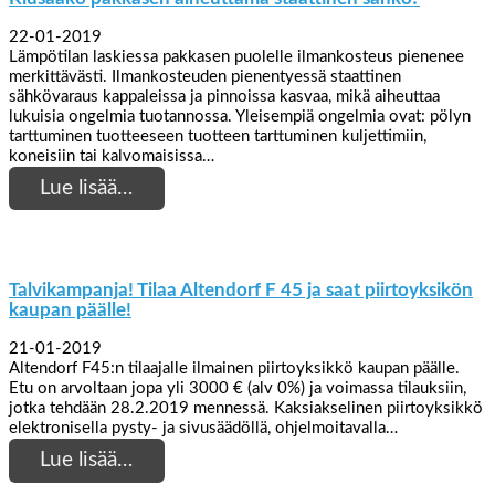
22-01-2019
Lämpötilan laskiessa pakkasen puolelle ilmankosteus pienenee
merkittävästi. Ilmankosteuden pienentyessä staattinen
sähkövaraus kappaleissa ja pinnoissa kasvaa, mikä aiheuttaa
lukuisia ongelmia tuotannossa. Yleisempiä ongelmia ovat: pölyn
tarttuminen tuotteeseen tuotteen tarttuminen kuljettimiin,
koneisiin tai kalvomaisissa…
Lue lisää…
Talvikampanja! Tilaa Altendorf F 45 ja saat piirtoyksikön
kaupan päälle!
21-01-2019
Altendorf F45:n tilaajalle ilmainen piirtoyksikkö kaupan päälle.
Etu on arvoltaan jopa yli 3000 € (alv 0%) ja voimassa tilauksiin,
jotka tehdään 28.2.2019 mennessä. Kaksiakselinen piirtoyksikkö
elektronisella pysty- ja sivusäädöllä, ohjelmoitavalla…
Lue lisää…