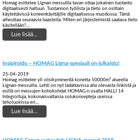
Homag esittelee Lignan messuilla tavan ottaa jokainen tuotanto
digitaalisesti haltuun. Tuotannon työlista ja tieto on osittain
käytettävissä koneenkäyttäjille digitaalisessa muodossa. Tämä
aiheuttaa seuraavia haasteita: Miten eri järjestelmistä saatava tieto
käsitellään?…
Lue lisää…
Insipiroidu – HOMAG Ligna-spesiaali on julkaistu!
25-04-2019
Homag esittelee yli viisikymmentä konetta 50000m² alueella
Lignan-messuilla. Lehti on nyt ladattavissa alla olevasta linkistä ja
esillä on messujen kohokohdat HOMAG:n osalta HALLI 14
Integroituja, kokonaisvaltaisia solukonsepteja useissa
teholuokissa eri…
Lue lisää…