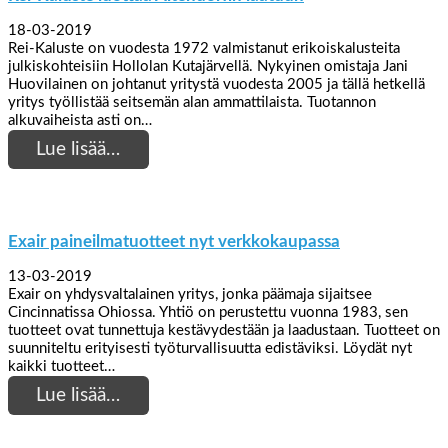
18-03-2019
Rei-Kaluste on vuodesta 1972 valmistanut erikoiskalusteita
julkiskohteisiin Hollolan Kutajärvellä. Nykyinen omistaja Jani
Huovilainen on johtanut yritystä vuodesta 2005 ja tällä hetkellä
yritys työllistää seitsemän alan ammattilaista. Tuotannon
alkuvaiheista asti on…
Lue lisää…
Exair paineilmatuotteet nyt verkkokaupassa
13-03-2019
Exair on yhdysvaltalainen yritys, jonka päämaja sijaitsee
Cincinnatissa Ohiossa. Yhtiö on perustettu vuonna 1983, sen
tuotteet ovat tunnettuja kestävydestään ja laadustaan. Tuotteet on
suunniteltu erityisesti työturvallisuutta edistäviksi. Löydät nyt
kaikki tuotteet…
Lue lisää…