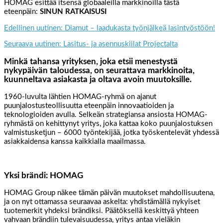
HOMAG esittää itsensä globaaleilla markkinoilla tästä
eteenpäin:
SINUN RATKAISUSI
Edellinen uutinen: Diamut – laadukasta työnjälkeä lasintyöstöön!
Seuraava uutinen: Lasitus- ja asennuskiilat Projectalta
Minkä tahansa yrityksen, joka etsii menestystä
nykypäivän taloudessa, on seurattava markkinoita,
kuunneltava asiakasta ja oltava avoin muutoksille.
1960-luvulta lähtien HOMAG-ryhmä on ajanut
puunjalostusteollisuutta eteenpäin innovaatioiden ja
teknologioiden avulla. Selkeän strategiansa ansiosta HOMAG-
ryhmästä on kehittynyt yritys, joka kattaa koko puunjalostuksen
valmistusketjun – 6000 työntekijää, jotka työskentelevät yhdessä
asiakkaidensa kanssa kaikkialla maailmassa.
Yksi brändi: HOMAG
HOMAG Group näkee tämän päivän muutokset mahdollisuutena,
ja on nyt ottamassa seuraavaa askelta: yhdistämällä nykyiset
tuotemerkit yhdeksi brändiksi. Päätöksellä keskittyä yhteen
vahvaan brändiin tulevaisuudessa, yritys antaa vieläkin