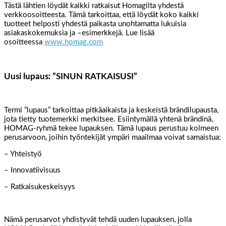
Tästä lähtien löydät kaikki ratkaisut Homagilta yhdestä
verkkoosoitteesta. Tämä tarkoittaa, että löydät koko kaikki
tuotteet helposti yhdestä paikasta unohtamatta lukuisia
asiakaskokemuksia ja –esimerkkejä. Lue lisää
osoitteessa
www.homag.com
Uusi lupaus: ”SINUN RATKAISUSI”
Termi ”lupaus” tarkoittaa pitkäaikaista ja keskeistä brändilupausta,
jota tietty tuotemerkki merkitsee. Esiintymällä yhtenä brändinä,
HOMAG-ryhmä tekee lupauksen. Tämä lupaus perustuu kolmeen
perusarvoon, joihin työntekijät ympäri maailmaa voivat samaistua:
– Yhteistyö
– Innovatiivisuus
– Ratkaisukeskeisyys
Nämä perusarvot yhdistyvät tehdä uuden lupauksen, jolla