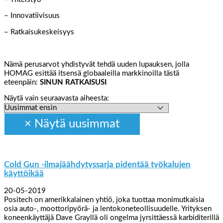
– Innovatiivisuus
– Ratkaisukeskeisyys
Nämä perusarvot yhdistyvät tehdä uuden lupauksen, jolla
HOMAG esittää itsensä globaaleilla markkinoilla tästä
eteenpäin:
SINUN RATKAISUSI
Näytä vain seuraavasta aiheesta:
Cold Gun -ilmajäähdytyssarja pidentää työkalujen
käyttöikää
20-05-2019
Positech on amerikkalainen yhtiö, joka tuottaa monimutkaisia
osia auto-, moottoripyörä- ja lentokoneteollisuudelle. Yrityksen
koneenkäyttäjä Dave Grayllä oli ongelma jyrsittäessä karbiditerillä