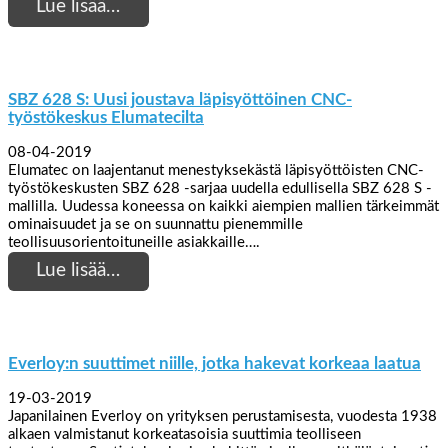
Lue lisää…
SBZ 628 S: Uusi joustava läpisyöttöinen CNC-
työstökeskus Elumatecilta
08-04-2019
Elumatec on laajentanut menestyksekästä läpisyöttöisten CNC-
työstökeskusten SBZ 628 -sarjaa uudella edullisella SBZ 628 S -
mallilla. Uudessa koneessa on kaikki aiempien mallien tärkeimmät
ominaisuudet ja se on suunnattu pienemmille
teollisuusorientoituneille asiakkaille….
Lue lisää…
Everloy:n suuttimet niille, jotka hakevat korkeaa laatua
19-03-2019
Japanilainen Everloy on yrityksen perustamisesta, vuodesta 1938
alkaen valmistanut korkeatasoisia suuttimia teolliseen