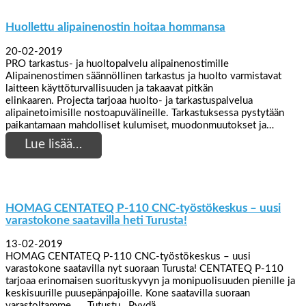
Huollettu alipainenostin hoitaa hommansa
20-02-2019
PRO tarkastus- ja huoltopalvelu alipainenostimille
Alipainenostimen säännöllinen tarkastus ja huolto varmistavat
laitteen käyttöturvallisuuden ja takaavat pitkän
elinkaaren. Projecta tarjoaa huolto- ja tarkastuspalvelua
alipainetoimisille nostoapuvälineille. Tarkastuksessa pystytään
paikantamaan mahdolliset kulumiset, muodonmuutokset ja…
Lue lisää…
HOMAG CENTATEQ P-110 CNC-työstökeskus – uusi
varastokone saatavilla heti Turusta!
13-02-2019
HOMAG CENTATEQ P-110 CNC-työstökeskus – uusi
varastokone saatavilla nyt suoraan Turusta! CENTATEQ P-110
tarjoaa erinomaisen suorituskyvyn ja monipuolisuuden pienille ja
keskisuurille puusepänpajoille. Kone saatavilla suoraan
varastoltamme. Tutustu Pyydä…