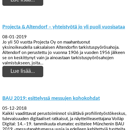
Projecta & Altendorf – yhteistyötä jo yli puoli vuosisataa
08-01-2019
Jo yli 50 vuotta Projecta Oy on maahantuonut
yksinoikeudella saksalaisen Altendorfin tarkistuspyörösahoja.
Altendorf on perustettu jo vuonna 1906 ja vuoden 1956 jälkeen
se on keskittynyt vain ja ainoastaan tarkistuspyörösahojen
valmistukseen, joita…
Lue lisää…
BAU 2019: esittelyssä messujen kohokohdat
05-12-2018
Kaikki vaadittavat perustoiminnot sisältävä profiilintyöstökeskus,
tulevaisuuden digitaaliset ratkaisut, ja näytteilleasettajana Voilàp
Digital: 14.–19. tammikuuta elumatec esittelee Münchenin BAU
2019 -messutapahtumassa uusia ja edelleen kehitettyjä tuotteita,