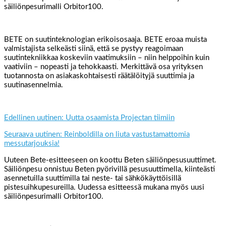
säiliönpesurimalli Orbitor100.
BETE on suutinteknologian erikoisosaaja. BETE eroaa muista
valmistajista selkeästi siinä, että se pystyy reagoimaan
suutintekniikkaa koskeviin vaatimuksiin – niin helppoihin kuin
vaativiin – nopeasti ja tehokkaasti. Merkittävä osa yrityksen
tuotannosta on asiakaskohtaisesti räätälöityjä suuttimia ja
suutinasennelmia.
Edellinen uutinen: Uutta osaamista Projectan tiimiin
Seuraava uutinen: Reinboldilla on liuta vastustamattomia
messutarjouksia!
Uuteen Bete-esitteeseen on koottu Beten säiliönpesusuuttimet.
Säiliönpesu onnistuu Beten pyörivillä pesusuuttimella, kiinteästi
asennetuilla suuttimilla tai neste- tai sähkökäyttöisillä
pistesuihkupesureilla. Uudessa esitteessä mukana myös uusi
säiliönpesurimalli Orbitor100.