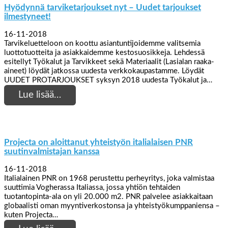
Hyödynnä tarviketarjoukset nyt – Uudet tarjoukset
ilmestyneet!
16-11-2018
Tarvikeluetteloon on koottu asiantuntijoidemme valitsemia
luottotuotteita ja asiakkaidemme kestosuosikkeja. Lehdessä
esitellyt Työkalut ja Tarvikkeet sekä Materiaalit (Lasialan raaka-
aineet) löydät jatkossa uudesta verkkokaupastamme. Löydät
UUDET PROTARJOUKSET syksyn 2018 uudesta Työkalut ja…
Lue lisää…
Projecta on aloittanut yhteistyön italialaisen PNR
suutinvalmistajan kanssa
16-11-2018
Italialainen PNR on 1968 perustettu perheyritys, joka valmistaa
suuttimia Vogherassa Italiassa, jossa yhtiön tehtaiden
tuotantopinta-ala on yli 20.000 m2. PNR palvelee asiakkaitaan
globaalisti oman myyntiverkostonsa ja yhteistyökumppaniensa –
kuten Projecta…