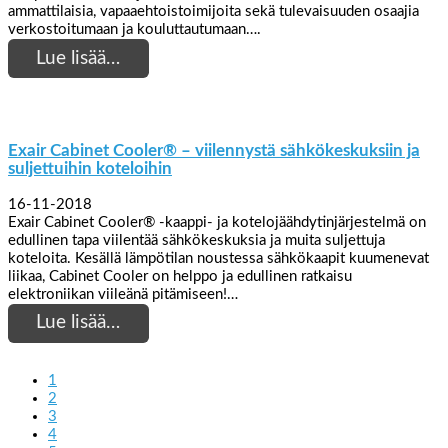
ammattilaisia, vapaaehtoistoimijoita sekä tulevaisuuden osaajia
verkostoitumaan ja kouluttautumaan….
Lue lisää…
Exair Cabinet Cooler® – viilennystä sähkökeskuksiin ja
suljettuihin koteloihin
16-11-2018
Exair Cabinet Cooler® -kaappi- ja kotelojäähdytinjärjestelmä on
edullinen tapa viilentää sähkökeskuksia ja muita suljettuja
koteloita. Kesällä lämpötilan noustessa sähkökaapit kuumenevat
liikaa, Cabinet Cooler on helppo ja edullinen ratkaisu
elektroniikan viileänä pitämiseen!…
Lue lisää…
1
2
3
4