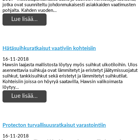
jotka ovat suunniteltu johdonmukaisesti asiakkaiden vaatimusten
pohjalta. Kahden vuoden…
Lue lisää…
Hätäsuihkuratkaisut vaativiin kohteisiin
16-11-2018
Hawsin laajasta mallistosta löytyy myös suihkut ulkotiloihin. Ulos
asennettavia suihkuja ovat lämmitetyt ja eristetyt jäätymissuojatut
suihkut, tankkisuihkut sekä eristetyt ja lämmitetyt suihkutilat.
Kohteisiin joissa on höyryä saatavilla, Hawsin valikoimasta
löytyy…
Lue lisää…
Protecton turvallisuusratkaisut varastointiin
16-11-2018