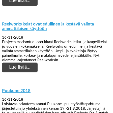
Lue lisää…
Reelworks kelat ovat edullinen ja kestävä valinta
ammattilaisen käyttöön
16-11-2018
Projecta maahantuo laadukkaat Reelworks letku- ja kaapelikelat
jo vuosien kokemuksella. Reelworks on edullinen ja kestävä
valinta ammattilaisen käyttöön. Umpi- ja avokeloja löytyy
paineilmalle, korkea- ja matalapainevedelle ja sähkölle. Nyt
olemme laajentaneet Reelworksin…
Lue lisää…
Puukone 2018
16-11-2018
Loistavaa palautetta saanut Puukone -puuntyöstötapahtuma
järjestettiin jo yhdeksännen kerran 19.-21.9.2018. Järjestäjinä