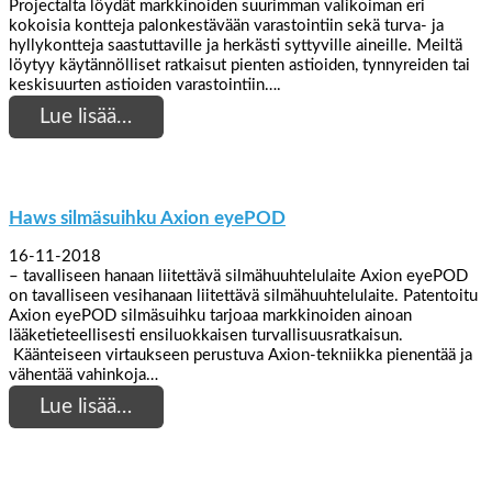
Projectalta löydät markkinoiden suurimman valikoiman eri
kokoisia kontteja palonkestävään varastointiin sekä turva- ja
hyllykontteja saastuttaville ja herkästi syttyville aineille. Meiltä
löytyy käytännölliset ratkaisut pienten astioiden, tynnyreiden tai
keskisuurten astioiden varastointiin….
Lue lisää…
Haws silmäsuihku Axion eyePOD
16-11-2018
– tavalliseen hanaan liitettävä silmähuuhtelulaite Axion eyePOD
on tavalliseen vesihanaan liitettävä silmähuuhtelulaite. Patentoitu
Axion eyePOD silmäsuihku tarjoaa markkinoiden ainoan
lääketieteellisesti ensiluokkaisen turvallisuusratkaisun.
Käänteiseen virtaukseen perustuva Axion-tekniikka pienentää ja
vähentää vahinkoja…
Lue lisää…