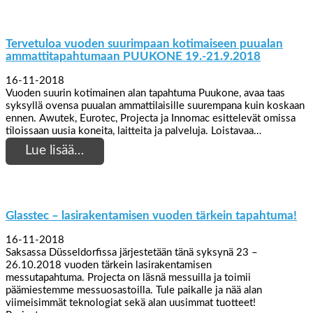
Tervetuloa vuoden suurimpaan kotimaiseen puualan
ammattitapahtumaan PUUKONE 19.-21.9.2018
16-11-2018
Vuoden suurin kotimainen alan tapahtuma Puukone, avaa taas
syksyllä ovensa puualan ammattilaisille suurempana kuin koskaan
ennen. Awutek, Eurotec, Projecta ja Innomac esittelevät omissa
tiloissaan uusia koneita, laitteita ja palveluja. Loistavaa…
Lue lisää…
Glasstec – lasirakentamisen vuoden tärkein tapahtuma!
16-11-2018
Saksassa Düsseldorfissa järjestetään tänä syksynä 23 –
26.10.2018 vuoden tärkein lasirakentamisen
messutapahtuma. Projecta on läsnä messuilla ja toimii
päämiestemme messuosastoilla. Tule paikalle ja nää alan
viimeisimmät teknologiat sekä alan uusimmat tuotteet!