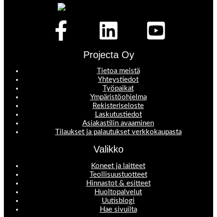
Projecta Oy
Tietoa meistä
Yhteystiedot
Työpaikat
Ympäristöohjelma
Rekisteriseloste
Laskutustiedot
Asiakastilin avaaminen
Tilaukset ja palautukset verkkokaupasta
Valikko
Koneet ja laitteet
Teollisuustuotteet
Hinnastot & esitteet
Huoltopalvelut
Uutisblogi
Hae sivuilta