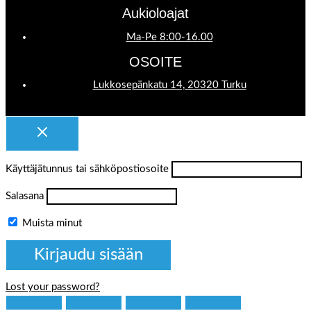
Aukioloajat
Ma-Pe 8:00-16.00
OSOITE
Lukkosepänkatu 14, 20320 Turku
Käyttäjätunnus tai sähköpostiosoite
Salasana
Muista minut
Lost your password?