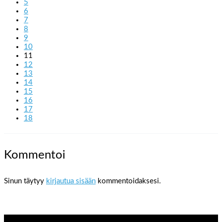
5
6
7
8
9
10
11
12
13
14
15
16
17
18
Kommentoi
Sinun täytyy
kirjautua sisään
kommentoidaksesi.