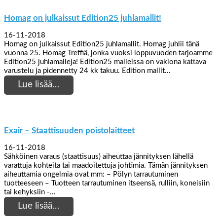
Homag on julkaissut Edition25 juhlamallit!
16-11-2018
Homag on julkaissut Edition25 juhlamallit. Homag juhlii tänä
vuonna 25. Homag Treffiä, jonka vuoksi loppuvuoden tarjoamme
Edition25 juhlamalleja! Edition25 malleissa on vakiona kattava
varustelu ja pidennetty 24 kk takuu. Edition mallit…
Lue lisää…
Exair – Staattisuuden poistolaitteet
16-11-2018
Sähköinen varaus (staattisuus) aiheuttaa jännityksen lähellä
varattuja kohteita tai maadoitettuja johtimia. Tämän jännityksen
aiheuttamia ongelmia ovat mm: – Pölyn tarrautuminen
tuotteeseen – Tuotteen tarrautuminen itseensä, rulliin, koneisiin
tai kehyksiin -…
Lue lisää…