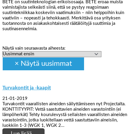
BETE on suutinteknologian erikoisosaaja. BETE eroaa muista
valmistajista selkeästi siinä, että se pystyy reagoimaan
suutintekniikkaa koskeviin vaatimuksiin – niin helppoihin kuin
vaativiin – nopeasti ja tehokkaasti. Merkittävä osa yrityksen
tuotannosta on asiakaskohtaisesti räätälöityjä suuttimia ja
suutinasennelmia.
Näytä vain seuraavasta aiheesta:
Turvakontit ja -kaapit
21-01-2019
Turvakontit vaarallisten aineiden säilyttämiseen nyt Projectalta.
KONTTITYYPIT: Vettä saastuttavien aineiden varastointiin (ei
lämpöherkät) Tehty kourulevystä sellaisten vaarallisten aineiden
varastointiin, jotka luokitellaan vettä saastuttaviin aineisiin,
luokkiin 1-3 (WGK 1, WGK 2…
Lue lisää…