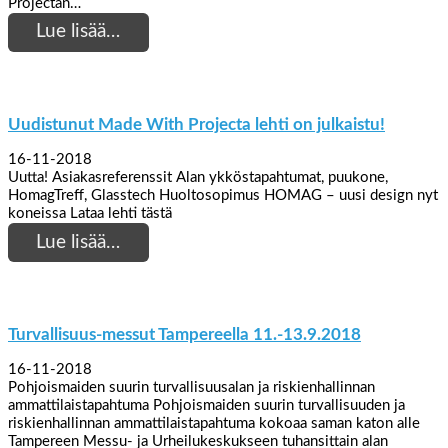
Projectan…
Lue lisää…
Uudistunut Made With Projecta lehti on julkaistu!
16-11-2018
Uutta! Asiakasreferenssit Alan ykköstapahtumat, puukone,
HomagTreff, Glasstech Huoltosopimus HOMAG – uusi design nyt
koneissa Lataa lehti tästä
Lue lisää…
Turvallisuus-messut Tampereella 11.-13.9.2018
16-11-2018
Pohjoismaiden suurin turvallisuusalan ja riskienhallinnan
ammattilaistapahtuma Pohjoismaiden suurin turvallisuuden ja
riskienhallinnan ammattilaistapahtuma kokoaa saman katon alle
Tampereen Messu- ja Urheilukeskukseen tuhansittain alan