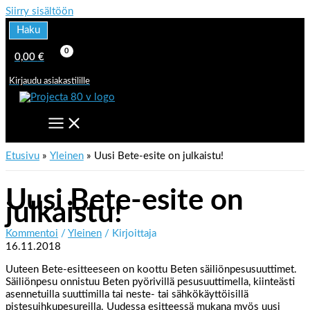
Siirry sisältöön
Haku
0,00
€
Kirjaudu asiakastilille
Etusivu
Yleinen
Uusi Bete-esite on julkaistu!
Uusi Bete-esite on
julkaistu!
Kommentoi
/
Yleinen
/ Kirjoittaja
16.11.2018
Uuteen Bete-esitteeseen on koottu Beten säiliönpesusuuttimet.
Säiliönpesu onnistuu Beten pyörivillä pesusuuttimella, kiinteästi
asennetuilla suuttimilla tai neste- tai sähkökäyttöisillä
pistesuihkupesureilla. Uudessa esitteessä mukana myös uusi