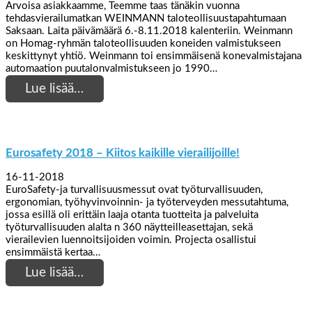
Arvoisa asiakkaamme, Teemme taas tänäkin vuonna
tehdasvierailumatkan WEINMANN taloteollisuustapahtumaan
Saksaan. Laita päivämäärä 6.-8.11.2018 kalenteriin. Weinmann
on Homag-ryhmän taloteollisuuden koneiden valmistukseen
keskittynyt yhtiö. Weinmann toi ensimmäisenä konevalmistajana
automaation puutalonvalmistukseen jo 1990…
Lue lisää…
Eurosafety 2018 – Kiitos kaikille vierailijoille!
16-11-2018
EuroSafety-ja turvallisuusmessut ovat työturvallisuuden,
ergonomian, työhyvinvoinnin- ja työterveyden messutahtuma,
jossa esillä oli erittäin laaja otanta tuotteita ja palveluita
työturvallisuuden alalta n 360 näytteilleasettajan, sekä
vierailevien luennoitsijoiden voimin. Projecta osallistui
ensimmäistä kertaa…
Lue lisää…