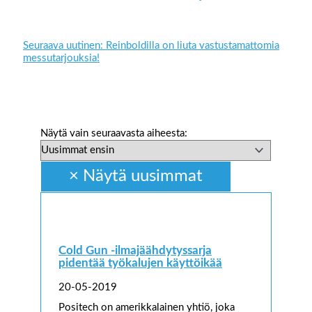
Seuraava uutinen: Reinboldilla on liuta vastustamattomia
messutarjouksia!
Näytä vain seuraavasta aiheesta:
Cold Gun -ilmajäähdytyssarja
pidentää työkalujen käyttöikää
20-05-2019
Positech on amerikkalainen yhtiö, joka