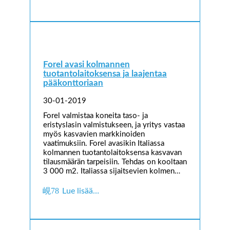
Forel avasi kolmannen
tuotantolaitoksensa ja laajentaa
pääkonttoriaan
30-01-2019
Forel valmistaa koneita taso- ja
eristyslasin valmistukseen, ja yritys vastaa
myös kasvavien markkinoiden
vaatimuksiin. Forel avasikin Italiassa
kolmannen tuotantolaitoksensa kasvavan
tilausmäärän tarpeisiin. Tehdas on kooltaan
3 000 m2. Italiassa sijaitsevien kolmen…
Lue lisää…