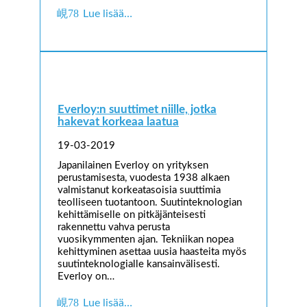
Lue lisää…
Everloy:n suuttimet niille, jotka
hakevat korkeaa laatua
19-03-2019
Japanilainen Everloy on yrityksen
perustamisesta, vuodesta 1938 alkaen
valmistanut korkeatasoisia suuttimia
teolliseen tuotantoon. Suutinteknologian
kehittämiselle on pitkäjänteisesti
rakennettu vahva perusta
vuosikymmenten ajan. Tekniikan nopea
kehittyminen asettaa uusia haasteita myös
suutinteknologialle kansainvälisesti.
Everloy on…
Lue lisää…