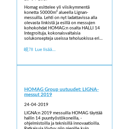
Homag esittelee yli viisikymmentä
konetta 50000m² alueella Lignan-
messuilla. Lehti on nyt ladattavissa alla
olevasta linkistä ja esillä on messujen
kohokohdat HOMAG:n osalta HALLI 14
Integroituja, kokonaisvaltaisia
solukonsepteja useissa teholuokissa eri…
Lue lisää…
HOMAG Group uutuudet: LIGNA-
messut 2019
24-04-2019
LIGNA:n 2019 messuilla HOMAG täyttää
hallin 14 puuntyöstökoneilla, -
ohjelmistoilla ja teknisillä innovaatioilla.
Ratkaisuja löytyy niin pienille kuin