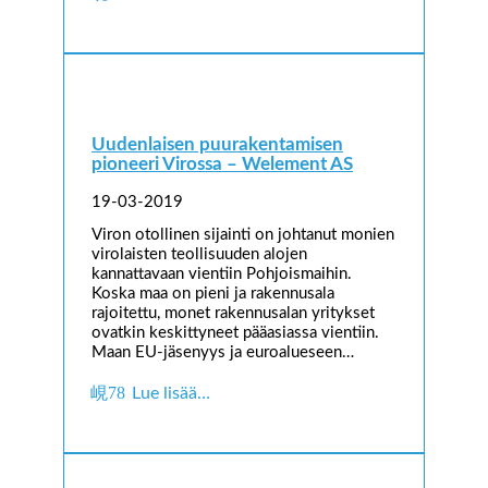
Uudenlaisen puurakentamisen
pioneeri Virossa – Welement AS
19-03-2019
Viron otollinen sijainti on johtanut monien
virolaisten teollisuuden alojen
kannattavaan vientiin Pohjoismaihin.
Koska maa on pieni ja rakennusala
rajoitettu, monet rakennusalan yritykset
ovatkin keskittyneet pääasiassa vientiin.
Maan EU-jäsenyys ja euroalueseen…
Lue lisää…