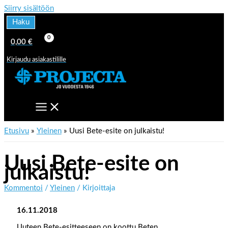
Siirry sisältöön
Haku
0,00
€
Kirjaudu asiakastilille
Etusivu
Yleinen
Uusi Bete-esite on julkaistu!
Uusi Bete-esite on
julkaistu!
Kommentoi
/
Yleinen
/ Kirjoittaja
16.11.2018
Uuteen Bete-esitteeseen on koottu Beten