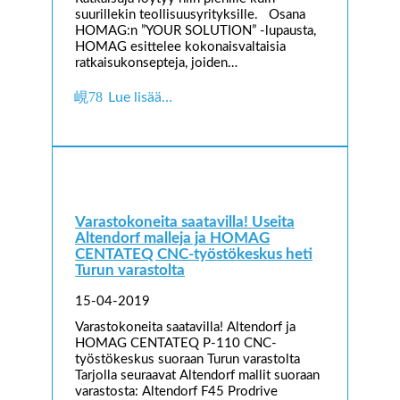
suurillekin teollisuusyrityksille. Osana
HOMAG:n ”YOUR SOLUTION” -lupausta,
HOMAG esittelee kokonaisvaltaisia
ratkaisukonsepteja, joiden…
Lue lisää…
Varastokoneita saatavilla! Useita
Altendorf malleja ja HOMAG
CENTATEQ CNC-työstökeskus heti
Turun varastolta
15-04-2019
Varastokoneita saatavilla! Altendorf ja
HOMAG CENTATEQ P-110 CNC-
työstökeskus suoraan Turun varastolta
Tarjolla seuraavat Altendorf mallit suoraan
varastosta: Altendorf F45 Prodrive