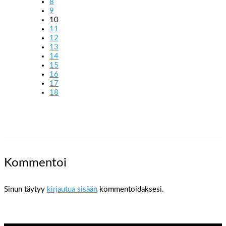
8
9
10
11
12
13
14
15
16
17
18
Kommentoi
Sinun täytyy
kirjautua sisään
kommentoidaksesi.