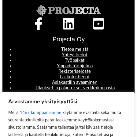
Projecta Oy
Tietoa meistä
Yhteystiedot
Työpaikat
Ympäristöohjelma
Rekisteriseloste
Laskutustiedot
Asiakastilin avaaminen
Tilaukset ja palautukset verkkokaupasta
Valikko
Arvostamme yksityisyyttäsi
Koneet ja laitteet
Me ja
1467 kumppaniamme
käytämme evästeitä sekä muita
Teollisuustuotteet
Hinnastot & esitteet
seurantatekniikoita parantaaksemme käyttökokemustasi
Huoltopalvelut
sivustollamme. Saatamme tallentaa ja/tai käyttää tietoja
Uutisblogi
laitteella ja käsitellä henkilötietoja, kuten IP-osoitettasi ja
Hae sivuilta