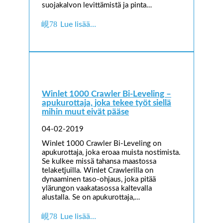
suojakalvon levittämistä ja pinta…
Lue lisää…
Winlet 1000 Crawler Bi-Leveling –
apukurottaja, joka tekee työt siellä
mihin muut eivät pääse
04-02-2019
Winlet 1000 Crawler Bi-Leveling on
apukurottaja, joka eroaa muista nostimista.
Se kulkee missä tahansa maastossa
telaketjuilla. Winlet Crawlerilla on
dynaaminen taso-ohjaus, joka pitää
ylärungon vaakatasossa kaltevalla
alustalla. Se on apukurottaja,…
Lue lisää…