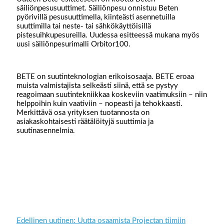
säiliönpesusuuttimet. Säiliönpesu onnistuu Beten
pyörivillä pesusuuttimella, kiinteästi asennetuilla
suuttimilla tai neste- tai sähkökäyttöisillä
pistesuihkupesureilla. Uudessa esitteessä mukana myös
uusi säiliönpesurimalli Orbitor100.
BETE on suutinteknologian erikoisosaaja. BETE eroaa
muista valmistajista selkeästi siinä, että se pystyy
reagoimaan suutintekniikkaa koskeviin vaatimuksiin – niin
helppoihin kuin vaativiin – nopeasti ja tehokkaasti.
Merkittävä osa yrityksen tuotannosta on
asiakaskohtaisesti räätälöityjä suuttimia ja
suutinasennelmia.
Edellinen uutinen: Uutta osaamista Projectan tiimiin