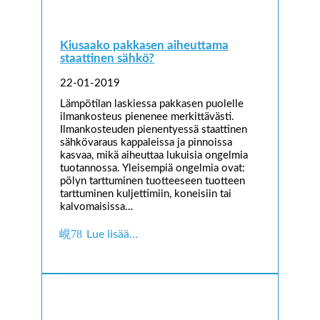
Kiusaako pakkasen aiheuttama
staattinen sähkö?
22-01-2019
Lämpötilan laskiessa pakkasen puolelle
ilmankosteus pienenee merkittävästi.
Ilmankosteuden pienentyessä staattinen
sähkövaraus kappaleissa ja pinnoissa
kasvaa, mikä aiheuttaa lukuisia ongelmia
tuotannossa. Yleisempiä ongelmia ovat:
pölyn tarttuminen tuotteeseen tuotteen
tarttuminen kuljettimiin, koneisiin tai
kalvomaisissa…
Lue lisää…