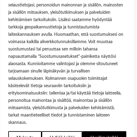
selaustietojasi, personoidun mainonnan ja sisällön, mainosten
Aukioloajat
ja sisällön mittauksen, yleisötutkimuksen ja palveluiden
kehittämisen tarkoituksiin. Lisäksi saatamme hyödyntää
Ma-Pe 8:00-16.00
tarkkoja geopaikannustietoja ja tunnistautumista
OSOITE
laiteskannauksen avulla. Huomaathan, että suostumuksesi on
voimassa kaikilla aliverkkotunnuksillamme. Voit muuttaa
Lukkosepänkatu 14, 20320 Turku
suostumustasi tai peruuttaa sen milloin tahansa
napsauttamalla "Suostumusasetukset"-painiketta näyttösi
alaosasta. Kunnioitamme valintojasi ja olemme sitoutuneet
tarjoamaan sinulle läpinäkyvän ja turvallisen
selauskokemuksen. Kolmannen osapuolen toimittajat
Käyttäjätunnus tai sähköpostiosoite
käsittelevät tietoja seuraaviin tarkoituksiin ja
Salasana
erityisominaisuuksiin: tallentaa ja/tai käyttää tietoja laitteella,
personoitua mainontaa ja sisältöä, mainontaa ja sisällön
Muista minut
mittaamista, yleisötutkimusta ja palveluiden kehittämistä,
tarkat maantieteelliset tiedot ja tunnistaminen laitteen
skannaus.
Lost your password?