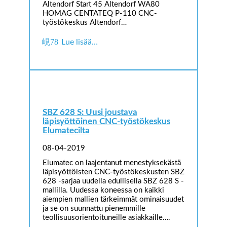
Altendorf Start 45 Altendorf WA80
HOMAG CENTATEQ P-110 CNC-
työstökeskus Altendorf…
Lue lisää…
SBZ 628 S: Uusi joustava
läpisyöttöinen CNC-työstökeskus
Elumatecilta
08-04-2019
Elumatec on laajentanut menestyksekästä
läpisyöttöisten CNC-työstökeskusten SBZ
628 -sarjaa uudella edullisella SBZ 628 S -
mallilla. Uudessa koneessa on kaikki
aiempien mallien tärkeimmät ominaisuudet
ja se on suunnattu pienemmille
teollisuusorientoituneille asiakkaille….