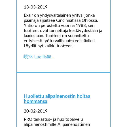
13-03-2019
Exair on yhdysvaltalainen yritys, jonka
päämaja sijaitsee Cincinnatissa Ohiossa.
Yhtiö on perustettu vuonna 1983, sen
tuotteet ovat tunnettuja kestävydestään ja
laadustaan. Tuotteet on suunniteltu
erityisesti työturvallisuutta edistäviksi.
Löydät nyt kaikki tuotteet…
Lue lisää…
Huollettu alipainenostin hoitaa
hommansa
20-02-2019
PRO tarkastus- ja huoltopalvelu
alipainenostimille Alipainenostimen