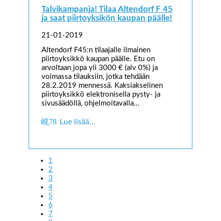
Talvikampanja! Tilaa Altendorf F 45
ja saat piirtoyksikön kaupan päälle!
21-01-2019
Altendorf F45:n tilaajalle ilmainen
piirtoyksikkö kaupan päälle. Etu on
arvoltaan jopa yli 3000 € (alv 0%) ja
voimassa tilauksiin, jotka tehdään
28.2.2019 mennessä. Kaksiakselinen
piirtoyksikkö elektronisella pysty- ja
sivusäädöllä, ohjelmoitavalla…
Lue lisää…
1
2
3
4
5
6
7