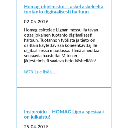
Homag ohjelmistot – askel askeleelta
tuotanto digitaalisesti haltuun
02-05-2019
Homag esittelee Lignan messuilla tavan
ottaa jokainen tuotanto digitaalisesti
haltuun. Tuotannon työlista ja tieto on
osittain käytettävissä koneenkäyttäjille
digitaalisessa muodossa. Tämä aiheuttaa
seuraavia haasteita: Miten eri
järjestelmistä saatava tieto käsitellään?…
Lue lisää…
Insipiroidu – HOMAG Ligna-spesiaali
on julkaistu!
25-04-2019