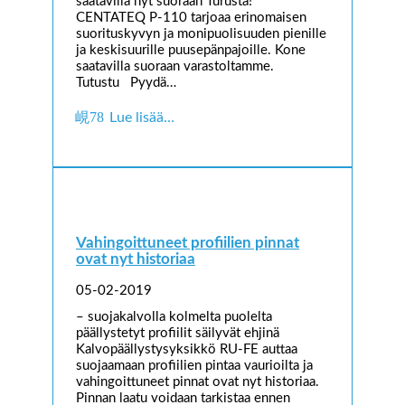
saatavilla nyt suoraan Turusta!
CENTATEQ P-110 tarjoaa erinomaisen
suorituskyvyn ja monipuolisuuden pienille
ja keskisuurille puusepänpajoille. Kone
saatavilla suoraan varastoltamme.
Tutustu Pyydä…
Lue lisää…
Vahingoittuneet profiilien pinnat
ovat nyt historiaa
05-02-2019
– suojakalvolla kolmelta puolelta
päällystetyt profiilit säilyvät ehjinä
Kalvopäällystysyksikkö RU-FE auttaa
suojaamaan profiilien pintaa vaurioilta ja
vahingoittuneet pinnat ovat nyt historiaa.
Pinnan laatu voidaan tarkistaa ennen