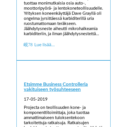
tuottaa monimutkaisia osia auto-,
moottoripyörä- ja lentokoneteollisuudelle.
Yrityksen koneenkäyttäjä Dave Grayllä oli
ongelma jyrsittäessä karbiditerillä uria
ruostumattomaan teräkseen.
Jäähdytysneste aiheutti mikrohalkeamia
karbiditeriin, ja ilman jäähdytysnestettä…
Lue lisää…
Etsimme Business Controlleria
vakituiseen työsuhteeseen
17-05-2019
Projecta on teollisuuden kone- ja
komponenttitoimittaja, joka tuottaa
ammattimaiseen tuloksentekoon
tarkoitettuja ratkaisuja. Ratkaisujen