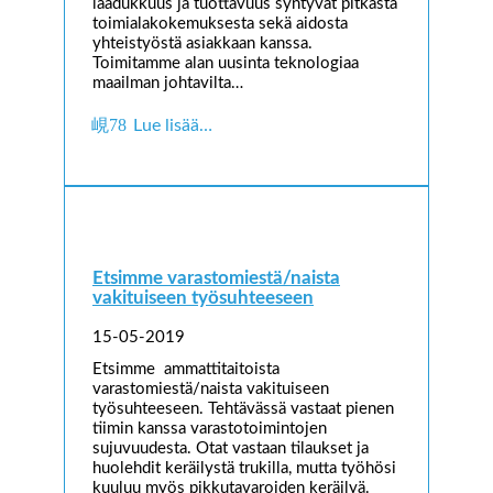
laadukkuus ja tuottavuus syntyvät pitkästä
toimialakokemuksesta sekä aidosta
yhteistyöstä asiakkaan kanssa.
Toimitamme alan uusinta teknologiaa
maailman johtavilta…
Lue lisää…
Etsimme varastomiestä/naista
vakituiseen työsuhteeseen
15-05-2019
Etsimme ammattitaitoista
varastomiestä/naista vakituiseen
työsuhteeseen. Tehtävässä vastaat pienen
tiimin kanssa varastotoimintojen
sujuvuudesta. Otat vastaan tilaukset ja
huolehdit keräilystä trukilla, mutta työhösi
kuuluu myös pikkutavaroiden keräilyä.