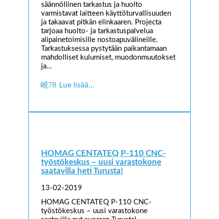
säännöllinen tarkastus ja huolto
varmistavat laitteen käyttöturvallisuuden
ja takaavat pitkän elinkaaren. Projecta
tarjoaa huolto- ja tarkastuspalvelua
alipainetoimisille nostoapuvälineille.
Tarkastuksessa pystytään paikantamaan
mahdolliset kulumiset, muodonmuutokset
ja…
Lue lisää…
HOMAG CENTATEQ P-110 CNC-
työstökeskus – uusi varastokone
saatavilla heti Turusta!
13-02-2019
HOMAG CENTATEQ P-110 CNC-
työstökeskus – uusi varastokone