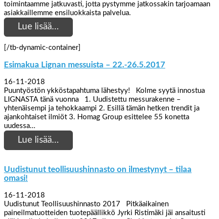
toimintaamme jatkuvasti, jotta pystymme jatkossakin tarjoamaan
asiakkaillemme ensiluokkaista palvelua.
Lue lisää…
[/tb-dynamic-container]
Esimakua Lignan messuista – 22.-26.5.2017
16-11-2018
Puuntyöstön ykköstapahtuma lähestyy! Kolme syytä innostua
LIGNASTA tänä vuonna 1. Uudistettu messurakenne –
yhtenäisempi ja tehokkaampi 2. Esillä tämän hetken trendit ja
ajankohtaiset ilmiöt 3. Homag Group esittelee 55 konetta
uudessa…
Lue lisää…
Uudistunut teollisuushinnasto on ilmestynyt – tilaa
omasi!
16-11-2018
Uudistunut Teollisuushinnasto 2017 Pitkäaikainen
paineilmatuotteiden tuotepäällikkö Jyrki Ristimäki jäi ansaitusti