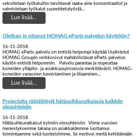
sekoitetaan työkaluihin tarvittavat raaka-aine konsentraatiot ja
valmistetaan työkalut suunnittelutyöstä…
Lue lisää…
Olethan jo ottanut HOMAG eParts-palvelun käyttöön?
16-11-2018
HOMAG eParts-palvelu on entistä helpompi käyttää Uudistetut
HOMAG Groupin verkkosivut mahdollistavat eParts-palvelun
käytön entistä helpommin. Palvelu parantaa ja nopeuttaa
koneiden ylläpito- ja asiakkuusprosessia merkittävästi. HOMAG-
koneiden varaosien tunnistaminen ja tilaaminen…
Lue lisää…
Projectalta räätälöityjä hätäsuihkuratkaisuja kaikkiin
olosuhteisiin
16-11-2018
Hätäsuihkuratkaisut kylmiin olosuhteisiin Viime vuosien
menestyksemme takana on asiakkaidemme luottamus
toimintaamme sekä tuotteisiimme. Se motivoi meitä kehittämään