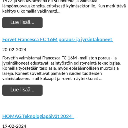
1973 ja sen tavoitteena oli suunnitella ja valmistaa
lämpömuovauskoneita, erityisesti kylmäsektorille. Kun merkittävä
kehitys ulkomailla vakiinnutti…
Lue lisää…
Forvet Francesca FC 16M poraus- ja jyrsintäkoneet
20-02-2024
Forvetin valmistamat Francesca FC 16M -malliston poraus- ja
jyrsintäkoneet edustavat lasintyöstön edistyneintä teknologiaa.
Koneilla työstetään tasolasia, myös epäsäännöllisen muotoisia
laseja. Koneet soveltuvat parhaiten näiden tuotteiden
valmistukseen: suihkukaapit ja -ovet näyteikkunat …
Lue lisää…
HOMAG Teknologiapäivät 2024
19-02-2024