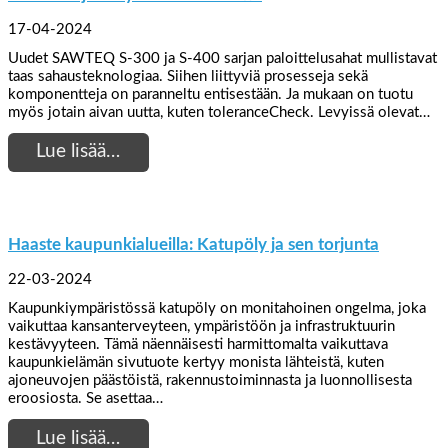
17-04-2024
Uudet SAWTEQ S-300 ja S-400 sarjan paloittelusahat mullistavat
taas sahausteknologiaa. Siihen liittyviä prosesseja sekä
komponentteja on paranneltu entisestään. Ja mukaan on tuotu
myös jotain aivan uutta, kuten toleranceCheck. Levyissä olevat…
Lue lisää…
Haaste kaupunkialueilla: Katupöly ja sen torjunta
22-03-2024
Kaupunkiympäristössä katupöly on monitahoinen ongelma, joka
vaikuttaa kansanterveyteen, ympäristöön ja infrastruktuurin
kestävyyteen. Tämä näennäisesti harmittomalta vaikuttava
kaupunkielämän sivutuote kertyy monista lähteistä, kuten
ajoneuvojen päästöistä, rakennustoiminnasta ja luonnollisesta
eroosiosta. Se asettaa…
Lue lisää…