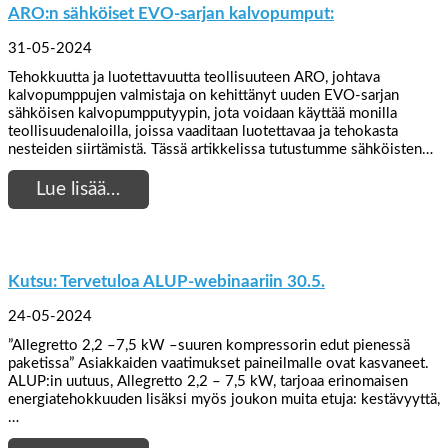
ARO:n sähköiset EVO-sarjan kalvopumput:
31-05-2024
Tehokkuutta ja luotettavuutta teollisuuteen ARO, johtava
kalvopumppujen valmistaja on kehittänyt uuden EVO-sarjan
sähköisen kalvopumpputyypin, jota voidaan käyttää monilla
teollisuudenaloilla, joissa vaaditaan luotettavaa ja tehokasta
nesteiden siirtämistä. Tässä artikkelissa tutustumme sähköisten…
Lue lisää…
Kutsu: Tervetuloa ALUP-webinaariin 30.5.
24-05-2024
”Allegretto 2,2 –7,5 kW ­–suuren kompressorin edut pienessä
paketissa” Asiakkaiden vaatimukset paineilmalle ovat kasvaneet.
ALUP:in uutuus, Allegretto 2,2 – 7,5 kW, tarjoaa erinomaisen
energiatehokkuuden lisäksi myös joukon muita etuja: kestävyyttä,
…