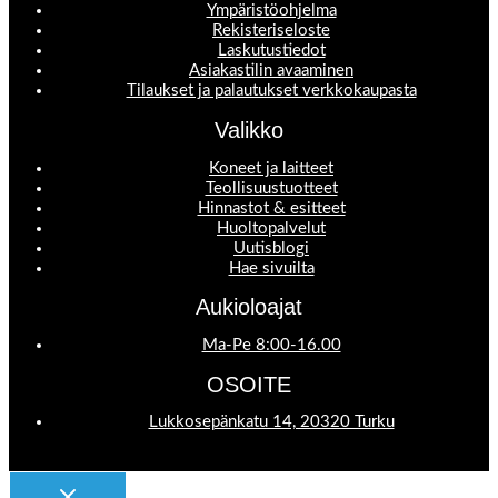
Ympäristöohjelma
Rekisteriseloste
Laskutustiedot
Asiakastilin avaaminen
Tilaukset ja palautukset verkkokaupasta
Valikko
Koneet ja laitteet
Teollisuustuotteet
Hinnastot & esitteet
Huoltopalvelut
Uutisblogi
Hae sivuilta
Aukioloajat
Ma-Pe 8:00-16.00
OSOITE
Lukkosepänkatu 14, 20320 Turku