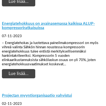
Lue lisää…
Energiatehokkuus on avainasemassa kaikissa ALUP-
kompressoriratkaisuissa
07-11-2023
– Energiatehokas ja luotettava paineilmakompressori on myös
vihreä valinta Sähkön hinnan noustessa kompressorin
energiatehokkuus tulee entistä merkityksellisemmäksi
hankintakriteeriksi. Kompressorin 5 vuoden
elinkaarikustannuksista sähkölaskun osuus on yli 70%, joten
energiatehokkuusvaatimukset koskevat…
Lue lisää…
Projectan myyntiorganisaatio vahvistui
02-11-2023