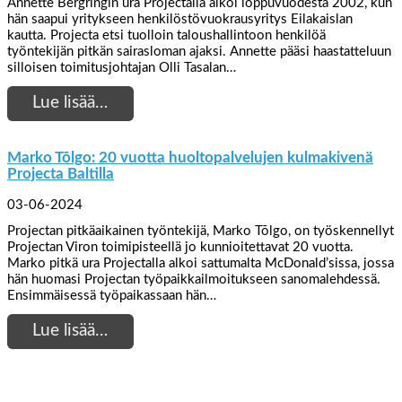
Annette Bergringin ura Projectalla alkoi loppuvuodesta 2002, kun
hän saapui yritykseen henkilöstövuokrausyritys Eilakaislan
kautta. Projecta etsi tuolloin taloushallintoon henkilöä
työntekijän pitkän sairasloman ajaksi. Annette pääsi haastatteluun
silloisen toimitusjohtajan Olli Tasalan…
Lue lisää…
Marko Tõlgo: 20 vuotta huoltopalvelujen kulmakivenä
Projecta Baltilla
03-06-2024
Projectan pitkäaikainen työntekijä, Marko Tõlgo, on työskennellyt
Projectan Viron toimipisteellä jo kunnioitettavat 20 vuotta.
Marko pitkä ura Projectalla alkoi sattumalta McDonald’sissa, jossa
hän huomasi Projectan työpaikkailmoitukseen sanomalehdessä.
Ensimmäisessä työpaikassaan hän…
Lue lisää…