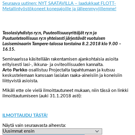
Seuraava uutinen: NYT SAATAVILLA – laadukkaat FLOTT-
Metallintyöstökoneet konepajoille ja jälleenmyyjillemme!
Tasolasiyhdistys ry:n, Puuteollisuusyrittäjät ry:n ja
Puutuoteteollisuus ry:n yhteisesti järjestävät vuotuisen
Lasiseminaarin Tampere-talossa torstaina 8.2.2018 klo 9.00 –
16.15.
Seminaarissa käsitellään rakentamisen ajankohtaisia asioita
erityisesti lasi-, ikkuna- ja oviteollisuuden kannalta.
Arto Parkko
osallistuu Projectalta tapahtumaan ja kutsuu
keskustelemaan kanssaan lasialan raaka-aineisiin ja koneisiin
liittyvistä asioista.
Mikäli ette ole vielä ilmoittautuneet mukaan, niin tässä on linkki
ilmoittautumiseen (auki 31.1.2018 asti):
ILMOTTAUDU TÄSTÄ!
Näytä vain seuraavasta aiheesta: