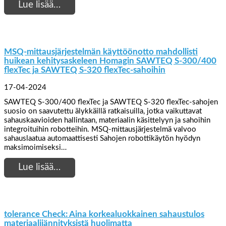
Lue lisää…
MSQ-mittausjärjestelmän käyttöönotto mahdollisti
huikean kehitysaskeleen Homagin SAWTEQ S-300/400
flexTec ja SAWTEQ S-320 flexTec-sahoihin
17-04-2024
SAWTEQ S-300/400 flexTec ja SAWTEQ S-320 flexTec-sahojen
suosio on saavutettu älykkäillä ratkaisuilla, jotka vaikuttavat
sahauskaavioiden hallintaan, materiaalin käsittelyyn ja sahoihin
integroituihin robotteihin. MSQ-mittausjärjestelmä valvoo
sahauslaatua automaattisesti Sahojen robottikäytön hyödyn
maksimoimiseksi…
Lue lisää…
tolerance Check: Aina korkealuokkainen sahaustulos
materiaalijännityksistä huolimatta