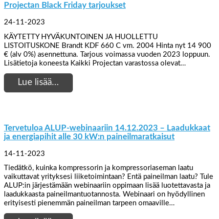
Projectan Black Friday tarjoukset
24-11-2023
KÄYTETTY HYVÄKUNTOINEN JA HUOLLETTU
LISTOITUSKONE Brandt KDF 660 C vm. 2004 Hinta nyt 14 900
€ (alv 0%) asennettuna. Tarjous voimassa vuoden 2023 loppuun.
Lisätietoja koneesta Kaikki Projectan varastossa olevat…
Lue lisää…
Tervetuloa ALUP-webinaariin 14.12.2023 – Laadukkaat
ja energiapihit alle 30 kW:n paineilmaratkaisut
14-11-2023
Tiedätkö, kuinka kompressorin ja kompressoriaseman laatu
vaikuttavat yrityksesi liiketoimintaan? Entä paineilman laatu? Tule
ALUP:in järjestämään webinaariin oppimaan lisää luotettavasta ja
laadukkaasta paineilmantuotannosta. Webinaari on hyödyllinen
erityisesti pienemmän paineilman tarpeen omaaville…