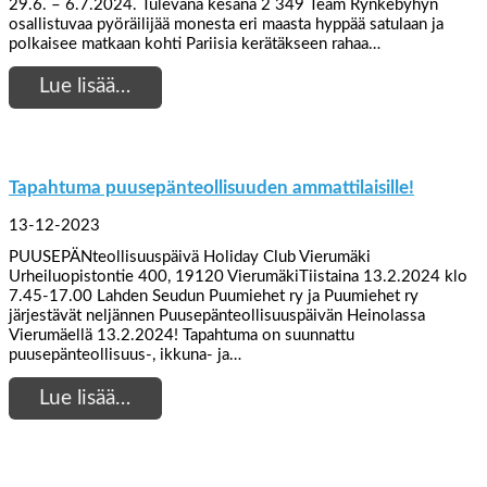
29.6. – 6.7.2024. Tulevana kesänä 2 349 Team Rynkebyhyn
osallistuvaa pyöräilijää monesta eri maasta hyppää satulaan ja
polkaisee matkaan kohti Pariisia kerätäkseen rahaa…
Lue lisää…
Tapahtuma puusepänteollisuuden ammattilaisille!
13-12-2023
PUUSEPÄNteollisuuspäivä Holiday Club Vierumäki
Urheiluopistontie 400, 19120 VierumäkiTiistaina 13.2.2024 klo
7.45-17.00 Lahden Seudun Puumiehet ry ja Puumiehet ry
järjestävät neljännen Puusepänteollisuuspäivän Heinolassa
Vierumäellä 13.2.2024! Tapahtuma on suunnattu
puusepänteollisuus-, ikkuna- ja…
Lue lisää…