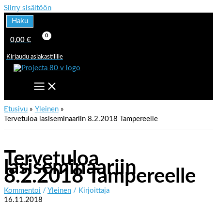
Siirry sisältöön
Haku
0,00
€
Kirjaudu asiakastilille
Etusivu
Yleinen
Tervetuloa lasiseminaariin 8.2.2018 Tampereelle
Tervetuloa
lasiseminaariin
8.2.2018 Tampereelle
Kommentoi
/
Yleinen
/ Kirjoittaja
16.11.2018