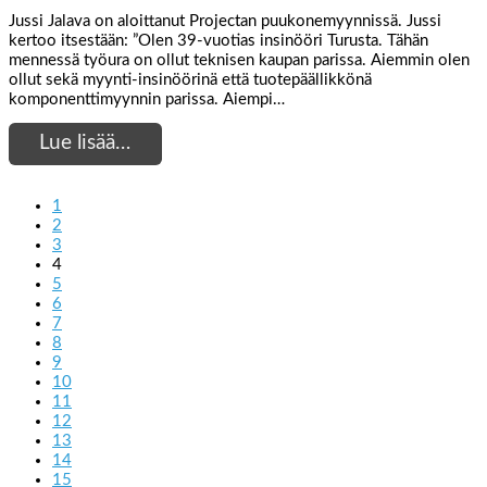
Jussi Jalava on aloittanut Projectan puukonemyynnissä. Jussi
kertoo itsestään: ”Olen 39-vuotias insinööri Turusta. Tähän
mennessä työura on ollut teknisen kaupan parissa. Aiemmin olen
ollut sekä myynti-insinöörinä että tuotepäällikkönä
komponenttimyynnin parissa. Aiempi…
Lue lisää…
1
2
3
4
5
6
7
8
9
10
11
12
13
14
15