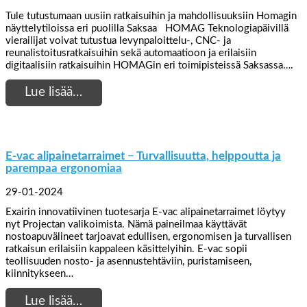
Tule tutustumaan uusiin ratkaisuihin ja mahdollisuuksiin Homagin
näyttelytiloissa eri puolilla Saksaa HOMAG Teknologiapäivillä
vierailijat voivat tutustua levynpaloittelu-, CNC- ja
reunalistoitusratkaisuihin sekä automaatioon ja erilaisiin
digitaalisiin ratkaisuihin HOMAGin eri toimipisteissä Saksassa….
Lue lisää…
E-vac alipainetarraimet − Turvallisuutta, helppoutta ja
parempaa ergonomiaa
29-01-2024
Exairin innovatiivinen tuotesarja E-vac alipainetarraimet löytyy
nyt Projectan valikoimista. Nämä paineilmaa käyttävät
nostoapuvälineet tarjoavat edullisen, ergonomisen ja turvallisen
ratkaisun erilaisiin kappaleen käsittelyihin. E-vac sopii
teollisuuden nosto- ja asennustehtäviin, puristamiseen,
kiinnitykseen…
Lue lisää…