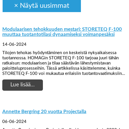
Modulaarisen tehokkuuden mestari: STORETEQ F-100
muuttaa tuotantotilasi dynaamiseksi voimanpesäksi
14-06-2024
Tilojen tehokas hyödyntäminen on keskeistä nykyaikaisessa
tuotannossa. HOMAGin STORETEQ F-100 tarjoaa juuri tähän
ratkaisun: modulaarisen ja tilaa säästävän lähestymistavan
paloitteluprosesseihin. Tässä artikkelissa käsittelemme, kuinka
STORETEQ F-100 voi mukautua erilaisiin tuotantovaatimuksiin…
Lue lisää…
Annette Bergring 20 vuotta Projectalla
06-06-2024