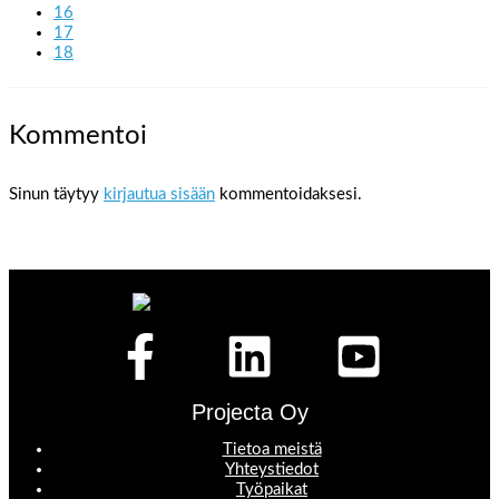
16
17
18
Kommentoi
Sinun täytyy
kirjautua sisään
kommentoidaksesi.
Projecta Oy
Tietoa meistä
Yhteystiedot
Työpaikat