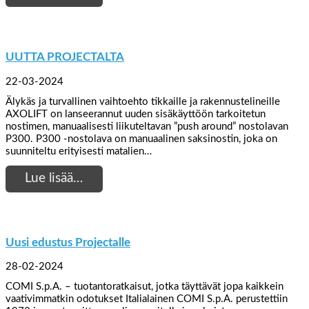
UUTTA PROJECTALTA
22-03-2024
Älykäs ja turvallinen vaihtoehto tikkaille ja rakennustelineille
AXOLIFT on lanseerannut uuden sisäkäyttöön tarkoitetun
nostimen, manuaalisesti liikuteltavan ”push around” nostolavan
P300. P300 -nostolava on manuaalinen saksinostin, joka on
suunniteltu erityisesti matalien…
Lue lisää…
Uusi edustus Projectalle
28-02-2024
COMI S.p.A. – tuotantoratkaisut, jotka täyttävät jopa kaikkein
vaativimmatkin odotukset Italialainen COMI S.p.A. perustettiin