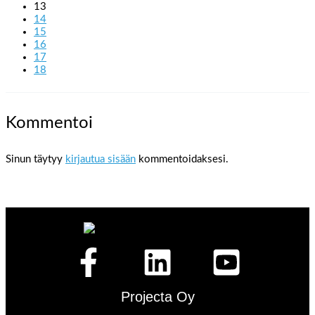
13
14
15
16
17
18
Kommentoi
Sinun täytyy
kirjautua sisään
kommentoidaksesi.
Projecta Oy