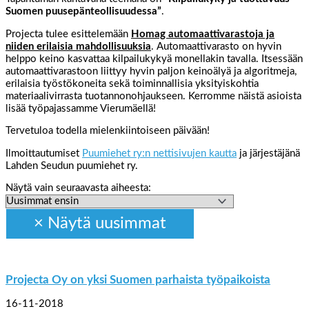
Suomen puusepänteollisuudessa”
.
Projecta tulee esittelemään
Homag automaattivarastoja ja
niiden erilaisia mahdollisuuksia
. Automaattivarasto on hyvin
helppo keino kasvattaa kilpailukykyä monellakin tavalla. Itsessään
automaattivarastoon liittyy hyvin paljon keinoälyä ja algoritmeja,
erilaisia työstökoneita sekä toiminnallisia yksityiskohtia
materiaalivirrasta tuotannonohjaukseen. Kerromme näistä asioista
lisää työpajassamme Vierumäellä!
Tervetuloa todella mielenkiintoiseen päivään!
Ilmoittautumiset
Puumiehet ry:n nettisivujen kautta
ja järjestäjänä
Lahden Seudun puumiehet ry.
Näytä vain seuraavasta aiheesta:
Projecta Oy on yksi Suomen parhaista työpaikoista
16-11-2018