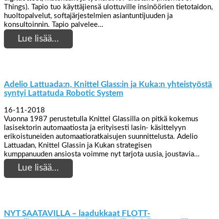
Things). Tapio tuo käyttäjiensä ulottuville insinöörien tietotaidon,
huoltopalvelut, softajärjestelmien asiantuntijuuden ja
konsultoinnin. Tapio palvelee…
Lue lisää…
Adelio Lattuada:n, Knittel Glass:in ja Kuka:n yhteistyöstä
syntyi Lattatuda Robotic System
16-11-2018
Vuonna 1987 perustetulla Knittel Glassilla on pitkä kokemus
lasisektorin automaatiosta ja erityisesti lasin- käsittelyyn
erikoistuneiden automaatioratkaisujen suunnittelusta. Adelio
Lattuadan, Knittel Glassin ja Kukan strategisen
kumppanuuden ansiosta voimme nyt tarjota uusia, joustavia…
Lue lisää…
NYT SAATAVILLA – laadukkaat FLOTT-