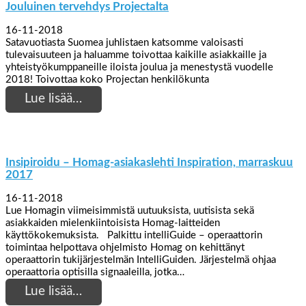
Jouluinen tervehdys Projectalta
16-11-2018
Satavuotiasta Suomea juhlistaen katsomme valoisasti
tulevaisuuteen ja haluamme toivottaa kaikille asiakkaille ja
yhteistyökumppaneille iloista joulua ja menestystä vuodelle
2018! Toivottaa koko Projectan henkilökunta
Lue lisää…
Insipiroidu – Homag-asiakaslehti Inspiration, marraskuu
2017
16-11-2018
Lue Homagin viimeisimmistä uutuuksista, uutisista sekä
asiakkaiden mielenkiintoisista Homag-laitteiden
käyttökokemuksista. Palkittu intelliGuide – operaattorin
toimintaa helpottava ohjelmisto Homag on kehittänyt
operaattorin tukijärjestelmän IntelliGuiden. Järjestelmä ohjaa
operaattoria optisilla signaaleilla, jotka…
Lue lisää…