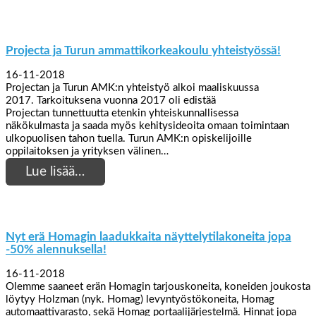
Projecta ja Turun ammattikorkeakoulu yhteistyössä!
16-11-2018
Projectan ja Turun AMK:n yhteistyö alkoi maaliskuussa
2017. Tarkoituksena vuonna 2017 oli edistää
Projectan tunnettuutta etenkin yhteiskunnallisessa
näkökulmasta ja saada myös kehitysideoita omaan toimintaan
ulkopuolisen tahon tuella. Turun AMK:n opiskelijoille
oppilaitoksen ja yrityksen välinen…
Lue lisää…
Nyt erä Homagin laadukkaita näyttelytilakoneita jopa
-50% alennuksella!
16-11-2018
Olemme saaneet erän Homagin tarjouskoneita, koneiden joukosta
löytyy Holzman (nyk. Homag) levyntyöstökoneita, Homag
automaattivarasto, sekä Homag portaalijärjestelmä. Hinnat jopa