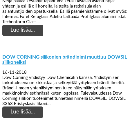
Neljä päivää kestänyt tapahtuma keräsi lasialan asiantuntijat
yhteen ja esillä oli koneita, laitteita ja ratkaisuja alan
asiantuntijoiden opastuksella. Esillä päämiehistämme olivat myös:
Intermac Forel Keraglass Adelio Lattuada Profilglass alumiinilistat
Technoform Glass…
Lue lisää…
DOW CORNING silikonien brändinimi muuttuu DOWSIL
silikoneiksi
16-11-2018
Dow Corning yhdistyy Dow Chemicalin kanssa. Yhdistymisen
tarkoituksena on kirkastaa ja selkeyttää yrityksen brändi-ilmettä.
Brändi-ilmeen yhtenäistyminen tulee näkymään yrityksen
markkinointiviestinnässä kuten logoissa. Tulevaisuudessa Dow
Corning silikonituotenimet tunnetaan nimellä DOWSIL. DOWSIL
3363 Eristyslasisilikoni…
Lue lisää…