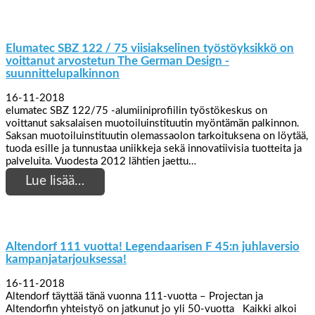
Elumatec SBZ 122 / 75 viisiakselinen työstöyksikkö on
voittanut arvostetun The German Design -
suunnittelupalkinnon
16-11-2018
elumatec SBZ 122/75 -alumiiniprofiilin työstökeskus on
voittanut saksalaisen muotoiluinstituutin myöntämän palkinnon.
Saksan muotoiluinstituutin olemassaolon tarkoituksena on löytää,
tuoda esille ja tunnustaa uniikkeja sekä innovatiivisia tuotteita ja
palveluita. Vuodesta 2012 lähtien jaettu…
Lue lisää…
Altendorf 111 vuotta! Legendaarisen F 45:n juhlaversio
kampanjatarjouksessa!
16-11-2018
Altendorf täyttää tänä vuonna 111-vuotta – Projectan ja
Altendorfin yhteistyö on jatkunut jo yli 50-vuotta Kaikki alkoi