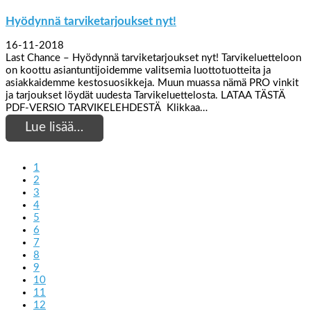
Hyödynnä tarviketarjoukset nyt!
16-11-2018
Last Chance – Hyödynnä tarviketarjoukset nyt! Tarvikeluetteloon
on koottu asiantuntijoidemme valitsemia luottotuotteita ja
asiakkaidemme kestosuosikkeja. Muun muassa nämä PRO vinkit
ja tarjoukset löydät uudesta Tarvikeluettelosta. LATAA TÄSTÄ
PDF-VERSIO TARVIKELEHDESTÄ Klikkaa…
Lue lisää…
1
2
3
4
5
6
7
8
9
10
11
12