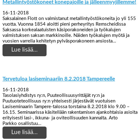
Metallintyöstökoneet konepajoille ja jälleenmyyjillemme!
16-11-2018
Saksalainen Flott on valmistanut metallintyöstökoneita jo yli 155
vuotta. Vuonna 1854 aloitti pieni perheyritys Remscheidissa
Saksassa korkealaatuisten käsiporakoneiden ja työkalujen
valmistuksen saksan markkinoille. Näiden työkalujen myötä ja
vuosien varrella kehitetyn pylväsporakoneen ansiosta…
Lue lisää…
Tervetuloa lasiseminaariin 8.2.2018 Tampereelle
16-11-2018
Tasolasiyhdistys ry:n, Puuteollisuusyrittäjät ry:n ja
Puutuoteteollisuus ry:n yhteisesti järjestävät vuotuisen
Lasiseminaarin Tampere-talossa torstaina 8.2.2018 klo 9.00 –
16.15. Seminaarissa käsitellään rakentamisen ajankohtaisia asioita
erityisesti lasi-, ikkuna- ja oviteollisuuden kannalta. Arto
Parkko osallistuu…
Lue lisää…