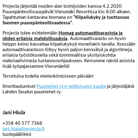
Projecta järjestää muiden alan toimijoiden kanssa 4.2.2020
Puusepänteollisuuspäivät Vierumäki Resortissa klo 8:00 alkaen.
Tapahtuman kantavana teemana on
”Kilpailukyky ja tuottavuus
Suomen puusepänteollisuudessa”
.
Projecta tulee esittelemään
Homag automaattivarastoja ja
niiden erilaisia mahdollisuuksia
. Automaattivarasto on hyvin
helppo keino kasvattaa kilpailukykyä monellakin tavalla. Itsessään
automaattivarastoon liittyy hyvin paljon keinoälyä ja algoritmeja,
erilaisia työstökoneita sekä toiminnallisia yksityiskohtia
materiaalivirrasta tuotannonohjaukseen. Kerromme näistä asioista
lisää työpajassamme Vierumäellä!
Tervetuloa todella mielenkiintoiseen päivään!
Ilmoittautumiset
Puumiehet ry:n nettisivujen kautta
ja järjestäjänä
Lahden Seudun puumiehet ry.
Jani Hiula
+358 40 577 7368
jani.hiula@projecta.fi
tuotepäällikkö