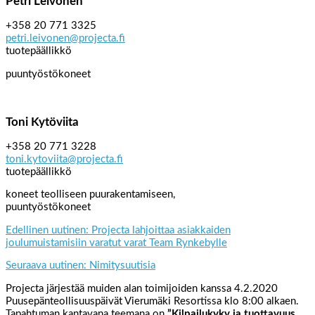
Petri Leivonen
+358 20 771 3325
petri.leivonen@projecta.fi
tuotepäällikkö
puuntyöstökoneet
Toni Kytöviita
+358 20 771 3228
toni.kytoviita@projecta.fi
tuotepäällikkö
koneet teolliseen puurakentamiseen,
puuntyöstökoneet
Edellinen uutinen: Projecta lahjoittaa asiakkaiden
joulumuistamisiin varatut varat Team Rynkebylle
Seuraava uutinen: Nimitysuutisia
Projecta järjestää muiden alan toimijoiden kanssa 4.2.2020
Puusepänteollisuuspäivät Vierumäki Resortissa klo 8:00 alkaen.
Tapahtuman kantavana teemana on
”Kilpailukyky ja tuottavuus