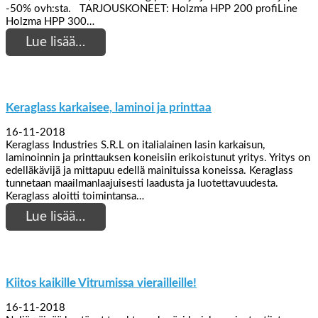
-50% ovh:sta. TARJOUSKONEET: Holzma HPP 200 profiLine
Holzma HPP 300…
Lue lisää…
Keraglass karkaisee, laminoi ja printtaa
16-11-2018
Keraglass Industries S.R.L on italialainen lasin karkaisun,
laminoinnin ja printtauksen koneisiin erikoistunut yritys. Yritys on
edelläkävijä ja mittapuu edellä mainituissa koneissa. Keraglass
tunnetaan maailmanlaajuisesti laadusta ja luotettavuudesta.
Keraglass aloitti toimintansa…
Lue lisää…
Kiitos kaikille Vitrumissa vierailleille!
16-11-2018