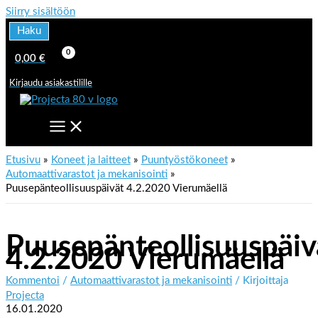
Siirry sisältöön
Haku
0,00
€
Kirjaudu asiakastilille
Etusivu
Koneet ja laitteet
Puuntyöstökoneet
Automaattivarastot ja mekanisointi
Puusepänteollisuuspäivät 4.2.2020 Vierumäellä
Puusepänteollisuuspäiv
4.2.2020 Vierumäellä
Kommentoi
/
Automaattivarastot ja mekanisointi
/ Kirjoittaja
Projecta
16.01.2020