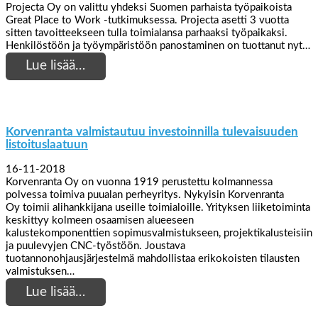
Projecta Oy on valittu yhdeksi Suomen parhaista työpaikoista
Great Place to Work -tutkimuksessa. Projecta asetti 3 vuotta
sitten tavoitteekseen tulla toimialansa parhaaksi työpaikaksi.
Henkilöstöön ja työympäristöön panostaminen on tuottanut nyt…
Lue lisää…
Korvenranta valmistautuu investoinnilla tulevaisuuden
listoituslaatuun
16-11-2018
Korvenranta Oy on vuonna 1919 perustettu kolmannessa
polvessa toimiva puualan perheyritys. Nykyisin Korvenranta
Oy toimii alihankkijana useille toimialoille. Yrityksen liiketoiminta
keskittyy kolmeen osaamisen alueeseen
kalustekomponenttien sopimusvalmistukseen, projektikalusteisiin
ja puulevyjen CNC-työstöön. Joustava
tuotannonohjausjärjestelmä mahdollistaa erikokoisten tilausten
valmistuksen…
Lue lisää…