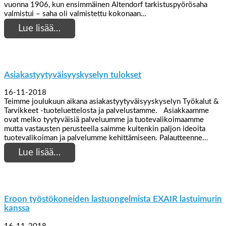
vuonna 1906, kun ensimmäinen Altendorf tarkistuspyörösaha
valmistui – saha oli valmistettu kokonaan…
Lue lisää…
Asiakastyytyväisyyskyselyn tulokset
16-11-2018
Teimme joulukuun aikana asiakastyytyväisyyskyselyn Työkalut &
Tarvikkeet -tuoteluettelosta ja palvelustamme. Asiakkaamme
ovat melko tyytyväisiä palveluumme ja tuotevalikoimaamme
mutta vastausten perusteella saimme kuitenkin paljon ideoita
tuotevalikoiman ja palvelumme kehittämiseen. Palautteenne…
Lue lisää…
Eroon työstökoneiden lastuongelmista EXAIR lastuimurin
kanssa