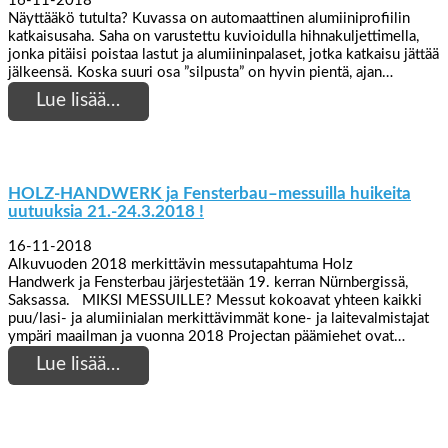
16-11-2018
Näyttääkö tutulta? Kuvassa on automaattinen alumiiniprofiilin
katkaisusaha. Saha on varustettu kuvioidulla hihnakuljettimella,
jonka pitäisi poistaa lastut ja alumiininpalaset, jotka katkaisu jättää
jälkeensä. Koska suuri osa ”silpusta” on hyvin pientä, ajan…
Lue lisää…
HOLZ-HANDWERK ja Fensterbau–messuilla huikeita
uutuuksia 21.-24.3.2018 !
16-11-2018
Alkuvuoden 2018 merkittävin messutapahtuma Holz
Handwerk ja Fensterbau järjestetään 19. kerran Nürnbergissä,
Saksassa. MIKSI MESSUILLE? Messut kokoavat yhteen kaikki
puu/lasi- ja alumiinialan merkittävimmät kone- ja laitevalmistajat
ympäri maailman ja vuonna 2018 Projectan päämiehet ovat…
Lue lisää…