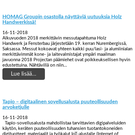
HOMAG Groupin osastolla näyttäviä uutuuksia Holz
Handwerkissä!
16-11-2018
Alkuvuoden 2018 merkittävin messutapahtuma Holz
Handwerk ja Fensterbau järjestetään 19. kerran Nurembergissä,
Saksassa. Messut kokoavat yhteen kaikki puu/lasi- ja alumiinialan
merkittävimmät kone- ja laitevalmistajat ympäri maailman
javuonna 2018 Projectan päämiehet ovat poikkeuksellisen hyvin
edustettuina. Nähtävillä on niin…
Lue lisää…
Tapio – digitaalinen sovellusalusta puuteollisuuden
arvoketjulle
16-11-2018
Tapio-sovellusalusta mahdollistaa tarvittavien digipalveluiden
käytön, keräten puuteollisuuden tuhansien tuotantokoneiden
digituotteet, materiaalit ja työkalut IoT-alustalle (Internet of