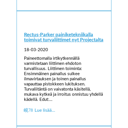
Rectus-Parker painiketekniikalla
toimivat turvaliittimet nyt Projectalta
18-03-2020
Paineettomalla irtikytkennällä
varmistetaan liittimen ehdoton
turvallisuus. Liittimen toiminta:
Ensimmäinen painallus sulkee
ilmavirtauksen ja toinen painallus
vapauttaa pistokkeen lukituksen.
Turvaliitäntä on vaivatonta käsitellä,
mukava kytkeä ja irroitus onnistuu yhdellä
kädellä. Edut:…
Lue lisää…