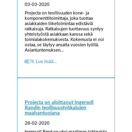
03-03-2020
Projecta on teollisuuden kone- ja
komponenttitoimittaja, joka tuottaa
asiakkaiden liiketoimintaa edistäviä
ratkaisuja. Ratkaisujen tuottavuus syntyy
yhteistyöstä asiakkaan kanssa sekä
toimialakokemuksesta. Kokemusta ei voi
ostaa, se täytyy ansaita vuosien työllä.
Asiantuntemuksen…
Lue lisää…
Projecta on aloittanut Ingersoll
Randin teollisuustyökalujen
maahantuojana
28-02-2020
Ingersoll Rand on yksi maailman johtavista