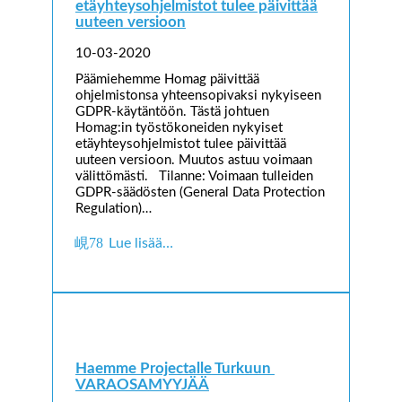
etäyhteysohjelmistot tulee päivittää
uuteen versioon
10-03-2020
Päämiehemme Homag päivittää
ohjelmistonsa yhteensopivaksi nykyiseen
GDPR-käytäntöön. Tästä johtuen
Homag:in työstökoneiden nykyiset
etäyhteysohjelmistot tulee päivittää
uuteen versioon. Muutos astuu voimaan
välittömästi. Tilanne: Voimaan tulleiden
GDPR-säädösten (General Data Protection
Regulation)…
Lue lisää…
Haemme Projectalle Turkuun
VARAOSAMYYJÄÄ