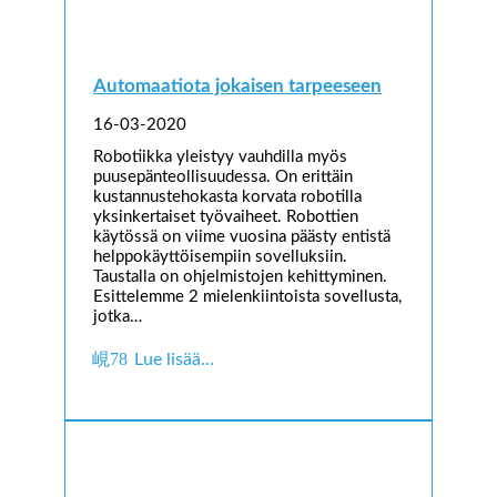
Automaatiota jokaisen tarpeeseen
16-03-2020
Robotiikka yleistyy vauhdilla myös
puusepänteollisuudessa. On erittäin
kustannustehokasta korvata robotilla
yksinkertaiset työvaiheet. Robottien
käytössä on viime vuosina päästy entistä
helppokäyttöisempiin sovelluksiin.
Taustalla on ohjelmistojen kehittyminen.
Esittelemme 2 mielenkiintoista sovellusta,
jotka…
Lue lisää…