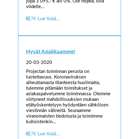
jopa 3 095,- € alv 0%. Ole nopea, sillä
viidelle…
Lue lisää…
Hyvät Asiakkaamme!
20-03-2020
Projectan toiminnan perusta on
luotettavuus. Koronaviruksen
aiheuttamasta tilanteesta huolimatta,
tulemme pitämään toimitukset ja
asiakaspalvelumme toiminnassa. Olemme
siirtyneet mahdollisuuksien mukaan
etätyöskentelyyn hyödyntäen sähköisen
viestinnän välineitä. Seuraamme
viranomaisten tiedotusta ja toimimme
kulloistenkin…
Lue lisää…