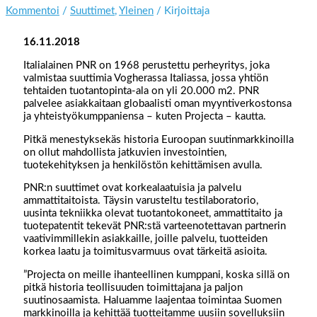
Kommentoi
/
Suuttimet
,
Yleinen
/ Kirjoittaja
16.11.2018
Italialainen PNR on 1968 perustettu perheyritys, joka
valmistaa suuttimia Vogherassa Italiassa, jossa yhtiön
tehtaiden tuotantopinta-ala on yli 20.000 m2. PNR
palvelee asiakkaitaan globaalisti oman myyntiverkostonsa
ja yhteistyökumppaniensa – kuten Projecta – kautta.
Pitkä menestyksekäs historia Euroopan suutinmarkkinoilla
on ollut mahdollista jatkuvien investointien,
tuotekehityksen ja henkilöstön kehittämisen avulla.
PNR:n suuttimet ovat korkealaatuisia ja palvelu
ammattitaitoista. Täysin varusteltu testilaboratorio,
uusinta tekniikka olevat tuotantokoneet, ammattitaito ja
tuotepatentit tekevät PNR:stä varteenotettavan partnerin
vaativimmillekin asiakkaille, joille palvelu, tuotteiden
korkea laatu ja toimitusvarmuus ovat tärkeitä asioita.
”Projecta on meille ihanteellinen kumppani, koska sillä on
pitkä historia teollisuuden toimittajana ja paljon
suutinosaamista. Haluamme laajentaa toimintaa Suomen
markkinoilla ja kehittää tuotteitamme uusiin sovelluksiin