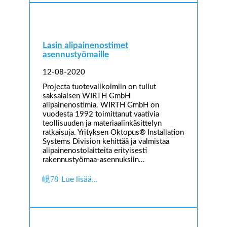
Lasin alipainenostimet
asennustyömaille
12-08-2020
Projecta tuotevalikoimiin on tullut
saksalaisen WIRTH GmbH
alipainenostimia. WIRTH GmbH on
vuodesta 1992 toimittanut vaativia
teollisuuden ja materiaalinkäsittelyn
ratkaisuja. Yrityksen Oktopus® Installation
Systems Division kehittää ja valmistaa
alipainenostolaitteita erityisesti
rakennustyömaa-asennuksiin…
Lue lisää…