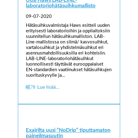
Uusi Haws LAB-LINE-
laboratoriohätäsuihkumallisto
09-07-2020
Hätäsuihkuvalmistaja Haws esitteli uuden
erityisesti laboratorioihin ja oppilaitoksiin
suunnitellun hätäsuihkumalliston. LAB-
Line-mallistossa on silmä/ kasvosuihkut,
vartalosuihkut ja yhdistelmäsuihkut eri
asennusmahdollisuuksilla eri kohteisiin.
LAB-LINE-laboratoriohätäsuihkut
luonnollisesti täyttävät eurooppalaiset
EN-standardien vaatimukset hätäsuihkujen
suorituskyvylle ja…
Lue lisää…
Exairilta uusi ”NoDrip” tiputtamaton
paineilmasuutin