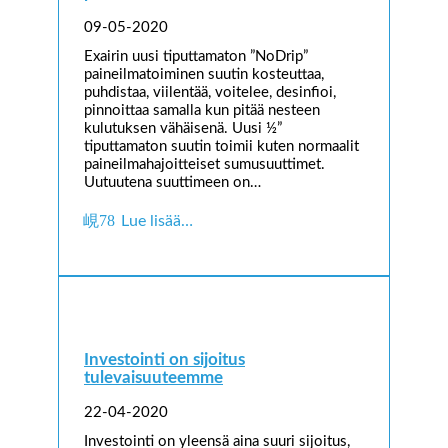
09-05-2020
Exairin uusi tiputtamaton ”NoDrip”
paineilmatoiminen suutin kosteuttaa,
puhdistaa, viilentää, voitelee, desinfioi,
pinnoittaa samalla kun pitää nesteen
kulutuksen vähäisenä. Uusi ½”
tiputtamaton suutin toimii kuten normaalit
paineilmahajoitteiset sumusuuttimet.
Uutuutena suuttimeen on…
Lue lisää…
Investointi on sijoitus
tulevaisuuteemme
22-04-2020
Investointi on yleensä aina suuri sijoitus,