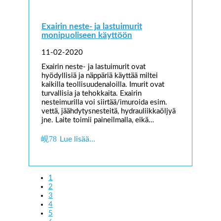
Exairin neste- ja lastuimurit
monipuoliseen käyttöön
11-02-2020
Exairin neste- ja lastuimurit ovat
hyödyllisiä ja näppäriä käyttää miltei
kaikilla teollisuudenaloilla. Imurit ovat
turvallisia ja tehokkaita. Exairin
nesteimurilla voi siirtää/imuroida esim.
vettä, jäähdytysnesteitä, hydrauliikkaöljyä
jne. Laite toimii paineilmalla, eikä…
Lue lisää…
1
2
3
4
5