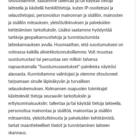
sivustollamme. Saatamme tallentaa ja/tai käyttää tietoja
Uutisblogi
laitteella ja käsitellä henkilötietoja, kuten IP-osoitettasi ja
Hae sivuilta
selaustietojasi, personoidun mainonnan ja sisällön, mainosten
Aukioloajat
ja sisällön mittauksen, yleisötutkimuksen ja palveluiden
kehittämisen tarkoituksiin. Lisäksi saatamme hyödyntää
Ma-Pe 8:00-16.00
tarkkoja geopaikannustietoja ja tunnistautumista
OSOITE
laiteskannauksen avulla. Huomaathan, että suostumuksesi on
voimassa kaikilla aliverkkotunnuksillamme. Voit muuttaa
Lukkosepänkatu 14, 20320 Turku
suostumustasi tai peruuttaa sen milloin tahansa
napsauttamalla "Suostumusasetukset"-painiketta näyttösi
alaosasta. Kunnioitamme valintojasi ja olemme sitoutuneet
tarjoamaan sinulle läpinäkyvän ja turvallisen
selauskokemuksen. Kolmannen osapuolen toimittajat
Käyttäjätunnus tai sähköpostiosoite
käsittelevät tietoja seuraaviin tarkoituksiin ja
Salasana
erityisominaisuuksiin: tallentaa ja/tai käyttää tietoja laitteella,
personoitua mainontaa ja sisältöä, mainontaa ja sisällön
Muista minut
mittaamista, yleisötutkimusta ja palveluiden kehittämistä,
tarkat maantieteelliset tiedot ja tunnistaminen laitteen
skannaus.