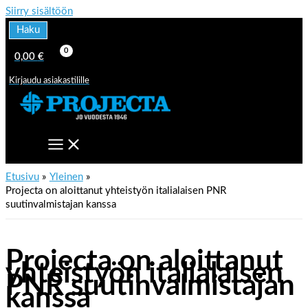
Siirry sisältöön
Haku
0,00
€
Kirjaudu asiakastilille
Etusivu
Yleinen
Projecta on aloittanut yhteistyön italialaisen PNR
suutinvalmistajan kanssa
Projecta on aloittanut
yhteistyön italialaisen
PNR suutinvalmistajan
kanssa