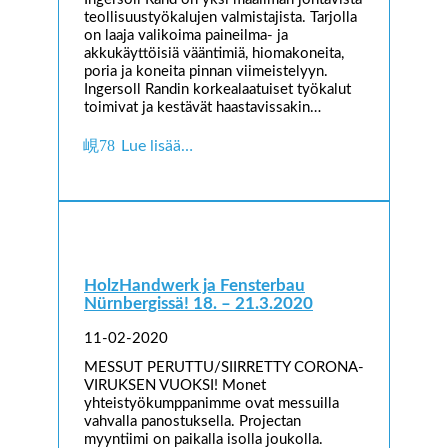
teollisuustyökalujen valmistajista. Tarjolla
on laaja valikoima paineilma- ja
akkukäyttöisiä vääntimiä, hiomakoneita,
poria ja koneita pinnan viimeistelyyn.
Ingersoll Randin korkealaatuiset työkalut
toimivat ja kestävät haastavissakin…
Lue lisää…
HolzHandwerk ja Fensterbau
Nürnbergissä! 18. – 21.3.2020
11-02-2020
MESSUT PERUTTU/SIIRRETTY CORONA-
VIRUKSEN VUOKSI! Monet
yhteistyökumppanimme ovat messuilla
vahvalla panostuksella. Projectan
myyntiimi on paikalla isolla joukolla.