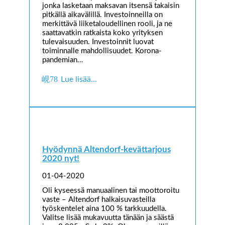
jonka lasketaan maksavan itsensä takaisin
pitkällä aikavälillä. Investoinneilla on
merkittävä liiketaloudellinen rooli, ja ne
saattavatkin ratkaista koko yrityksen
tulevaisuuden. Investoinnit luovat
toiminnalle mahdollisuudet. Korona-
pandemian…
Lue lisää…
Hyödynnä Altendorf-kevättarjous
2020 nyt!
01-04-2020
Oli kyseessä manuaalinen tai moottoroitu
vaste – Altendorf halkaisuvasteilla
työskentelet aina 100 % tarkkuudella.
Valitse lisää mukavuutta tänään ja säästä