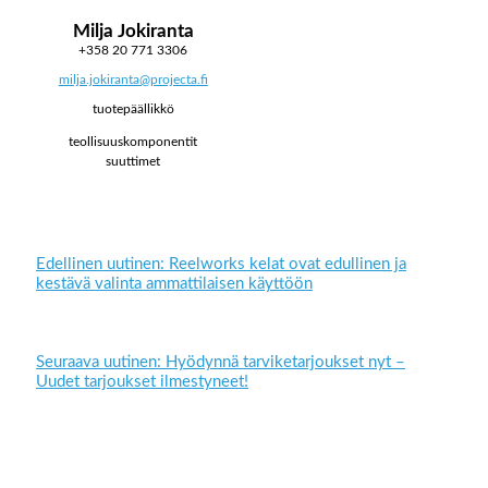
Milja Jokiranta
+358 20 771 3306
milja.jokiranta@projecta.fi
tuotepäällikkö
teollisuuskomponentit
suuttimet
Edellinen uutinen: Reelworks kelat ovat edullinen ja
kestävä valinta ammattilaisen käyttöön
Seuraava uutinen: Hyödynnä tarviketarjoukset nyt –
Uudet tarjoukset ilmestyneet!