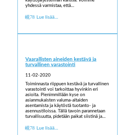
käyttöjärjestelmän kanssa. Voimme
yhdessä varmistaa, että…
Lue lisää…
Vaarallisten aineiden kestävä ja
turvallinen varastointi
11-02-2020
Toiminnasta riippuen kestävä ja turvallinen
varastointi voi tarkoittaa hyvinkin eri
asioita. Pienimmillään kyse on
asianmukaisten valuma-altaiden
asentamista ja käytöstä tuotanto- ja
asennustiloissa. Tällä tavoin parannetaan
turvallisuutta, pidetään paikat siistinä ja…
Lue lisää…