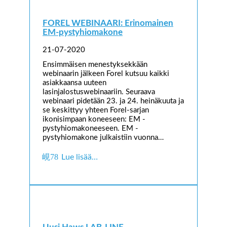
FOREL WEBINAARI: Erinomainen
EM-pystyhiomakone
21-07-2020
Ensimmäisen menestyksekkään
webinaarin jälkeen Forel kutsuu kaikki
asiakkaansa uuteen
lasinjalostuswebinaariin. Seuraava
webinaari pidetään 23. ja 24. heinäkuuta ja
se keskittyy yhteen Forel-sarjan
ikonisimpaan koneeseen: EM -
pystyhiomakoneeseen. EM -
pystyhiomakone julkaistiin vuonna…
Lue lisää…