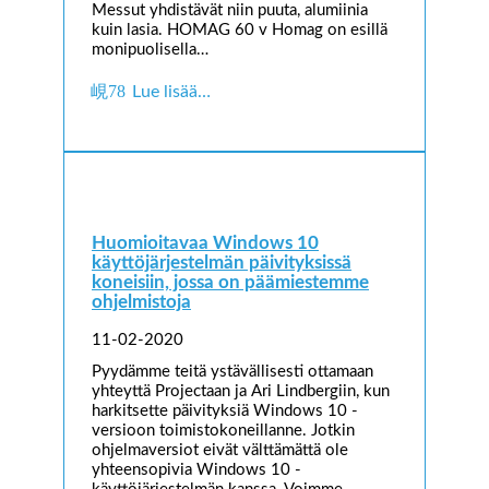
Messut yhdistävät niin puuta, alumiinia
kuin lasia. HOMAG 60 v Homag on esillä
monipuolisella…
Lue lisää…
Huomioitavaa Windows 10
käyttöjärjestelmän päivityksissä
koneisiin, jossa on päämiestemme
ohjelmistoja
11-02-2020
Pyydämme teitä ystävällisesti ottamaan
yhteyttä Projectaan ja Ari Lindbergiin, kun
harkitsette päivityksiä Windows 10 -
versioon toimistokoneillanne. Jotkin
ohjelmaversiot eivät välttämättä ole
yhteensopivia Windows 10 -