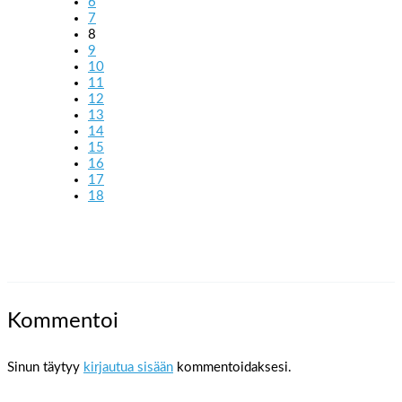
6
7
8
9
10
11
12
13
14
15
16
17
18
Kommentoi
Sinun täytyy
kirjautua sisään
kommentoidaksesi.