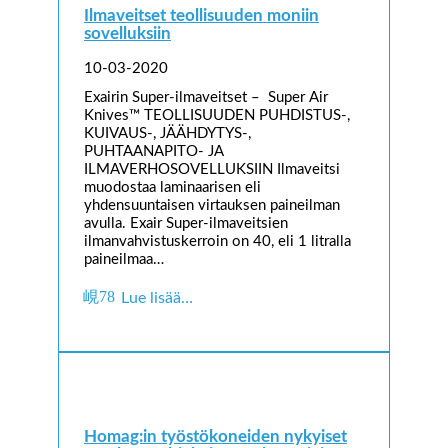
Ilmaveitset teollisuuden moniin
sovelluksiin
10-03-2020
Exairin Super-ilmaveitset – Super Air
Knives™ TEOLLISUUDEN PUHDISTUS-,
KUIVAUS-, JÄÄHDYTYS-,
PUHTAANAPITO- JA
ILMAVERHOSOVELLUKSIIN Ilmaveitsi
muodostaa laminaarisen eli
yhdensuuntaisen virtauksen paineilman
avulla. Exair Super-ilmaveitsien
ilmanvahvistuskerroin on 40, eli 1 litralla
paineilmaa…
Lue lisää…
Homag:in työstökoneiden nykyiset