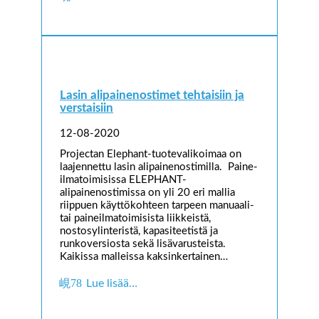
Lasin alipainenostimet tehtaisiin ja
verstaisiin
12-08-2020
Projectan Elephant-tuotevalikoimaa on
laajennettu lasin alipainenostimilla. Paine-
ilmatoimisissa ELEPHANT-
alipainenostimissa on yli 20 eri mallia
riippuen käyttökohteen tarpeen manuaali-
tai paineilmatoimisista liikkeistä,
nostosylinteristä, kapasiteetistä ja
runkoversiosta sekä lisävarusteista.
Kaikissa malleissa kaksinkertainen…
Lue lisää…