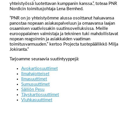
yhteistyössä luotettavan kumppanin kanssa.”, toteaa PNR
Nordicin toimitusjohtaja Lena Bernhed.
”PNR on jo yhteistyömme alussa osoittanut haluavansa
panostaa nopeaan asiakaspalveluun ja omaavansa laajan
osaamisen vaativissakin suutinsovelluksissa. Meille
eurooppalainen valmistaja ja tekninen tuki mahdollistavat
nopean reagoinnin ja asiakkaiden vaatiman
toimitusvarmuuden.” kertoo Projecta tuotepäällikkö Milja
Jokiranta.”
Tarjoamme seuraavia suutintyyppejä:
Avokartiosuuttimet
Ilmahajotteiset
Ilmasuuttimet
Sumusuuttimet
Säiliön Pesu
Täyskartiosuuttimet
Viuhkasuuttimet