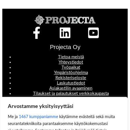
Projecta Oy
Tietoa meistä
Yhteystiedot
Työpaikat
Ympäristöohjelma
Rekisteriseloste
Laskutustiedot
Asiakastilin avaaminen
Tilaukset ja palautukset verkkokaupasta
Valikko
Arvostamme yksityisyyttäsi
Koneet ja laitteet
Me ja
1467 kumppaniamme
käytämme evästeitä sekä muita
Teollisuustuotteet
seurantatekniikoita parantaaksemme käyttökokemustasi
Hinnastot & esitteet
Huoltopalvelut