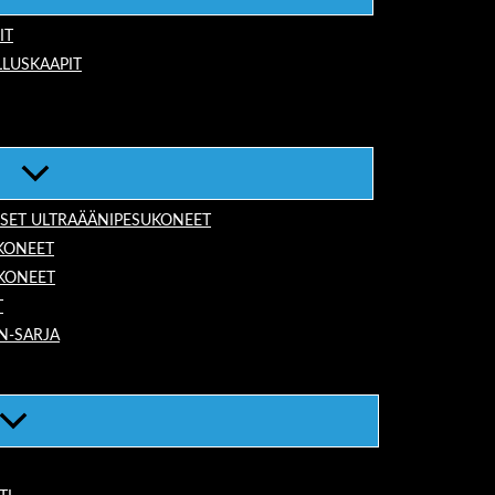
IT
LUSKAAPIT
ISET ULTRAÄÄNIPESUKONEET
KONEET
UKONEET
T
N-SARJA