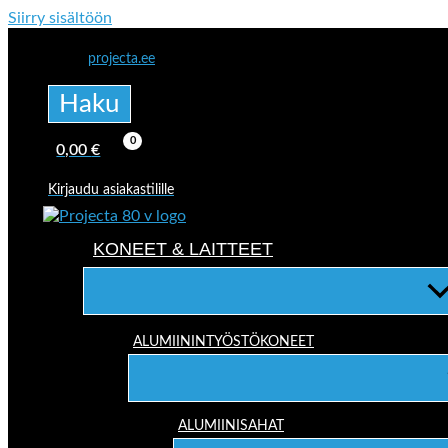
Siirry sisältöön
projecta.ee
Haku
0,00
€
Kirjaudu asiakastilille
KONEET & LAITTEET
ALUMIININTYÖSTÖKONEET
ALUMIINISAHAT