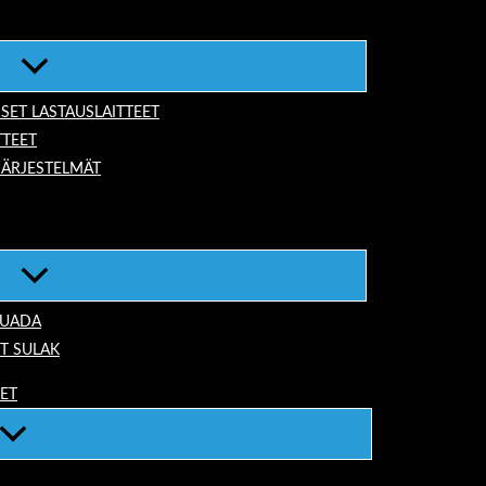
ISET LASTAUSLAITTEET
TTEET
JÄRJESTELMÄT
TUADA
T SULAK
EET