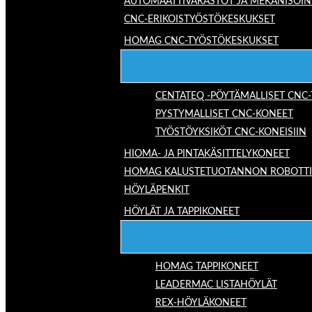
AUTOMAATTIVARASTOT JA MEKANISOIN
CNC-ERIKOISTYÖSTÖKESKUKSET
HOMAG CNC-TYÖSTÖKESKUKSET
CENTATEQ -PÖYTÄMALLISET CNC
PYSTYMALLISET CNC-KONEET
TYÖSTÖYKSIKÖT CNC-KONEISIIN
HIOMA- JA PINTAKÄSITTELYKONEET
HOMAG KALUSTETUOTANNON ROBOTTIRA
HÖYLÄPENKIT
HÖYLÄT JA TAPPIKONEET
HOMAG TAPPIKONEET
LEADERMAC LISTAHÖYLÄT
REX-HÖYLÄKONEET