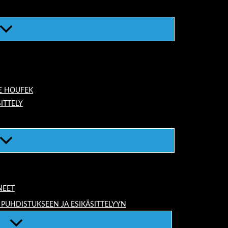
E HOUFEK
ITTELY
NEET
 PUHDISTUKSEEN JA ESIKÄSITTELYYN